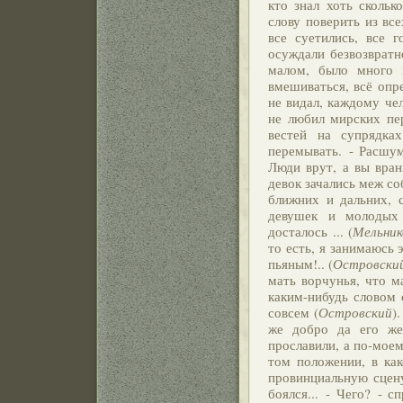
кто знал хоть скольк
слову поверить из вс
все суетились, все г
осуждали безвозвратн
малом, было много 
вмешиваться, всё опре
не видал, каждому че
не любил мирских пер
вестей на супрядка
перемывать. - Расшум
Люди врут, а вы вран
девок зачались меж со
ближних и дальних, 
девушек и молодых 
досталось ... (
Мельник
то есть, я занимаюсь 
пьяным!.. (
Островски
мать ворчунья, что м
каким-нибудь словом 
совсем (
Островский
)
же добро да его же
прославили, а по-моем
том положении, в как
провинциальную сцен
боялся... - Чего? - 