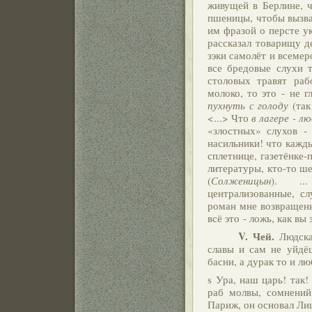
живущей в Берлине, ч
пшеницы, чтобы вызва
им фразой о персте у
рассказал товарищу де
зэки самолёт и всемер
все бредовые слухи т
столовых травят раб
молоко, то это - не г
пухнуть с голоду
(так
<...> Что
в лагере - л
«злостных» слухов -
насильники! что кажды
сплетнице, газетёнке-
литературы, кто-то ш
(
Солженицын
). ...
централизованные, с
роман мне возвращены
всё это - ложь, как вы 
V. Чей.
Людская
славы и сам не уйдё
басни, а дурак то и лю
s Ура, наш царь! так!
раб молвы, сомнений
Париж, он основал Ли