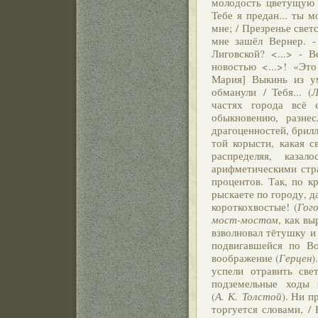
молодость цветущую 
Тебе я предан... ты 
мне; / Презренье светс
мне зашёл Вернер. -
Лиговской? <...> - 
новостью <...>! «Эт
Мария] Выкинь из у
обманули / Тебя... (
Л
частях города всё 
обыкновению, разне
драгоценностей, брилл
той корысти, какая с
распределяя, каза
арифметическими стр
процентов. Так, по к
рыскаете по городу, д
короткохвостые! (
Гого
мост-мостом
, как в
взволновал тётушку и 
подвигавшейся по В
воображение (
Герцен
)
успели отравить све
подземельные ходы 
(
А. К. Толстой
). Ни п
торгуется словами, / 