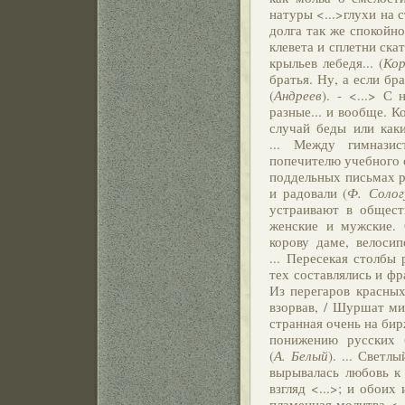
натуры <...>глухи на
долга так же спокойно
клевета и сплетни ска
крыльев лебедя... (
Кор
братья. Ну, а если бр
(
Андреев
). - <...> С
разные... и вообще. Ко
случай беды или каки
... Между гимнази
попечителю учебного о
поддельных письмах р
и радовали (
Ф. Солог
устраивают в общест
женские и мужские. 
корову даме, велоси
... Пересекая столбы
тех составлялись и фр
Из перегаров красных
взорвав, / Шуршат мис
странная очень на бир
понижению русских б
(
А. Белый
). ... Светл
вырывалась любовь к 
взгляд <...>; и обоих
пламенная молитва <.