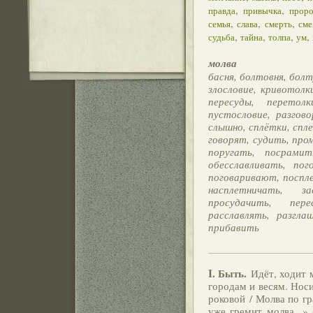
,
,
правда
привычка
проро
,
,
,
семья
слава
смерть
сме
,
,
,
,
судьба
тайна
толпа
ум
молва
басня, болтовня, болт
злословие, кривотолки
пересуды, перетолк
пустословие, разгово
слышно, сплётки, спле
говорят, судить, про
поругать, посрамит
обесславливать, по
поговаривают, поспле
насплетничать, з
просудачить, пере
расславлять, разгла
прибавить
I.
Быть.
Идёт, ходит м
городам и весям. Носи
роковой / Молва по гр
уже гремит молва...» 