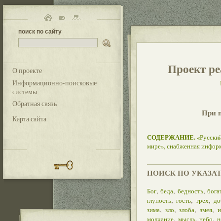
поиск по сайту
Проект ре
О проекте
Информационно-поисковые
системы
Обратная связь
При 
Карта сайта
СОДЕРЖАНИЕ.
«Русский
мире», снабженная инфор
ПОИСК ПО УКАЗА
,
,
,
Бог
беда
бедность
бога
,
,
,
глупость
гость
грех
до
,
,
,
,
зима
зло
злоба
змея
и
,
,
,
молчание
мысль
небо
н