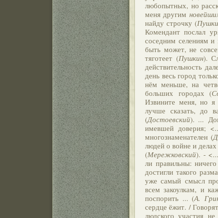
любопытных, но расск
меня другим
новейши
найду строчку (
Пушки
Комендант послал ур
соседним селениям и 
быть может, не совсе
тяготеет (
Пушкин
). 
действительность дал
день весь город тольк
нём меньше, на четв
больших городах (
С
Извините меня, но я
лучше сказать, до в
(
Достоевский
). ... 
имевшей доверия; <.
многознаменателен (
Д
людей о войне и делах
(
Мережковский
). - <
ли правильны: ничего
достигли такого разм
уже самый смысл про
всем закоулкам, и к
поспорить ... (
А. Гри
сердце ёжит. / Говорят
людского участия не