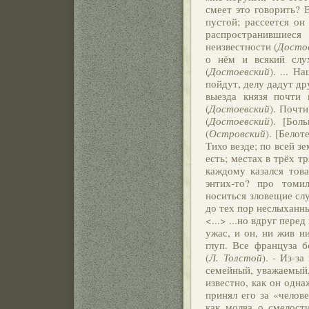
смеет это говорить? Е
пустой; рассеется он
распространившиес
неизвестности (
Досто
о нём и всякий слух
(
Достоевский
). ... Н
пойдут, делу дадут др
выезда князя почти 
(
Достоевский
). Почти
(
Достоевский
). [Бол
(
Островский
). [Бело
Тихо везде; по всей з
есть; местах в трёх т
каждому казался тов
энтих-то? про томил
носиться зловещие слу
до тех пор неслыханны
<...> ...но вдруг пере
ужас, и он, ни жив ни
глуп. Все француза б
(
Л. Толстой
). - Из-з
семейный, уважаемый, а
известно, как он одна
принял его за «челов
как молва о смелост