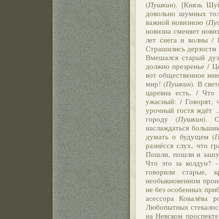
(
Пушкин
). [Князь Шу
довольно шумных тол
важной новизною (
Пу
новизна сменяет новиз
лет снега и волны / 
Страшились дерзости м
Вмешался старый дуэл
должно презренье / Це
вот общественное мне
мир! (
Пушкин
). В све
царевна есть, / Что 
ужасный: / Говорят,
урочный гостя ждёт ..
городу (
Пушкин
). 
наслаждаться большим
думать о будущем (
П
разнёсся слух, что г
Пошли, пошли и зашум
Что это за колдун? 
говорили старые, к
необыкновенном проис
не без особенных приб
асессора Ковалёва р
Любопытных стекалось
на Невском проспекте