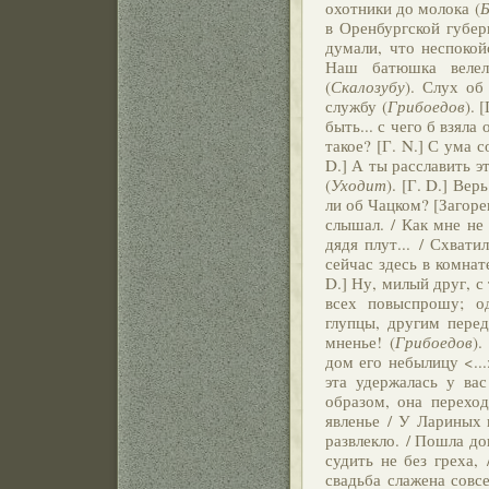
охотники до молока (
Б
в Оренбургской губерн
думали, что неспокой
Наш батюшка велел
(
Скалозубу
). Слух об
службу (
Грибоедов
). 
быть... с чего б взяла
такое? [Г. N.] С ума с
D.] А ты расславить э
(
Уходит
). [Г. D.] Ве
ли об Чацком? [Загоре
слышал. / Как мне не
дядя плут... / Схвати
сейчас здесь в комнат
D.] Ну, милый друг, с
всех повыспрошу; од
глупцы, другим перед
мненье! (
Грибоедов
).
дом его небылицу <...
эта удержалась у вас
образом, она переход
явленье / У Лариных 
развлекло. / Пошла до
судить не без греха,
свадьба слажена совс