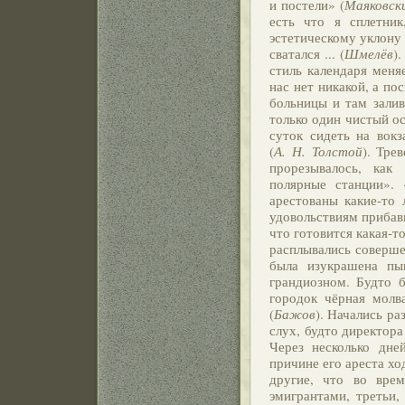
и постели» (
Маяковск
есть что я сплетни
эстетическому уклону 
сватался ... (
Шмелёв
)
стиль календаря меня
нас нет никакой, а по
больницы и там залив
только один чистый ост
суток сидеть на вокз
(
А. Н. Толстой
). Тре
прорезывалось, как
полярные станции».
арестованы какие-то 
удовольствиям прибав
что готовится какая-т
расплывались соверше
была изукрашена п
грандиозном. Будто б
городок чёрная молв
(
Бажов
). Начались ра
слух, будто директора
Через несколько дне
причине его ареста хо
другие, что во вре
эмигрантами, третьи,