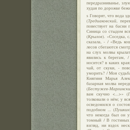
передразниванье, злу
худая по дорожке бежи
s Говорят, что вода з
(
Тредиаковский
, пере
повествует на басни 
Синица со стыдом всв
(
Крылов
). «Соседка,
сказала, - / «Ведь ко
лесов сбегаются смотр
на слух молвы крылат
явились к берегам, 
носится? в каких края
чай, от скуки, - пов
уморить? / Моя судьба
Княгиня Марья Алек
базарная молва неред
(
Бестужев-Марлинск
вам скучно <...>» (
толковали о нём; у вся
осведомился о состоя
подобном ... (
Пушкин
что некогда был он у
томный / В гостиных 
взгляд, ни вздох нес