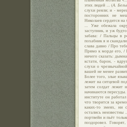
этих людей ... (
А. Бел
слухи реяли; и - мере
посторонних не меш
Николаев сердится на 
... Уже обежала ок
заступник, и уж будто
забава: / Пальцы в р
похабник я и скандали
слава давно / Про теб
Прямо к морде его, / 
ничего сказать: дымна
кстати, барон, - вдр
слухи о чрезвычайной
вашей не менее разви
Более того, злые язы
лежит на ситцевой под
затем солдат лежит 
начинаются пересуды. 
институте он работал
что творится за крем
каких-то змеях, ни 
остались неизвестны ..
портвейн и пьёт толь
поздоровел. Говорят