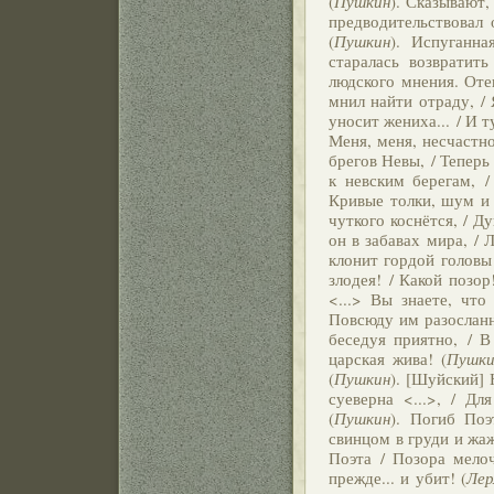
(
Пушкин
). Сказывают
предводительствовал
(
Пушкин
). Испуганн
старалась возвратит
людского мнения. Оте
мнил найти отраду, /
уносит жениха... / И 
Меня, меня, несчастног
брегов Невы, / Теперь
к невским берегам, /
Кривые толки, шум и 
чуткого коснётся, / Д
он в забавах мира, /
клонит гордой головы .
злодея! / Какой позо
<...> Вы знаете, что
Повсюду им разосланны
беседуя приятно, / В
царская жива! (
Пушки
(
Пушкин
). [Шуйский] 
суеверна <...>, / Д
(
Пушкин
). Погиб Поэ
свинцом в груди и жаж
Поэта / Позора мелоч
прежде... и убит! (
Лер