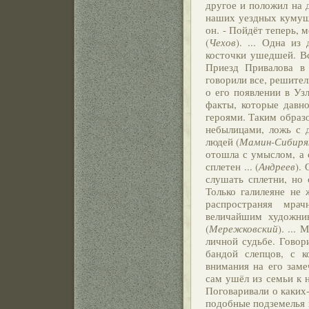
другое и положил на ди
наших уездных кумуше
он. - Пойдёт теперь, м
(
Чехов
). ... Одна из
косточки ушедшей. Все
Приезд Привалова в
говорили все, решител
о его появлении в Уз
факты, которые давно
героями. Таким образо
небылицами, ложь с 
людей (
Мамин-Сибиря
отошла с умыслом, а 
сплетен ... (
Андреев
).
слушать сплетни, но 
Только галилеяне не 
распространяя мрач
величайшим художник
(
Мережковский
). ...
личной судьбе. Говор
бандой слепцов, с 
внимания на его заме
сам ушёл из семьи к 
Поговаривали о каких-
подобные подземелья н