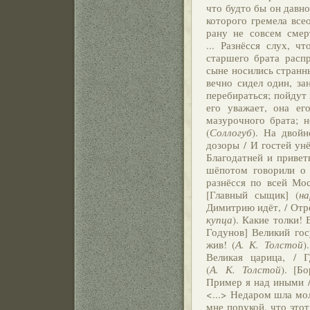
что будто бы он давно 
которого гремела все
рану не совсем смер
... Разнёсся слух, ч
старшего брата расп
сыне носились странны
вечно сидел один, зан
перебираться; пойдут м
его уважает, она ег
мазурочного брата; н
(
Соллогуб
). На двой
дозоры / И гостей унё
Благодатней и привет
шёпотом говорили о
разнёсся по всей Мос
[Главный сыщик] (
н
Димитрию идёт, / Отре
купца
). Какие толки!
Годунов] Великий гос
жив! (
А. К. Толстой
)
Великая царица, / 
(
А. К. Толстой
). [Б
Пример я над иными /
<...> Недаром шла мол
мне порукой, что этот