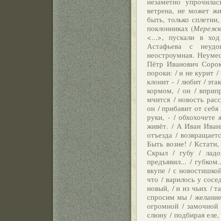
незаметно упрочилас
ветрена, не может жи
быть, только сплетни
поклонниках (
Мережк
<...>, пускали в ход
Астафьева с неудо
неостроумная. Неумес
Пётр Иванович Сороки
пороки: / и не курит /
клонит - / любит / эта
кормом, / он / вприп
мчится / новость расс
он / прибавит от себя 
руки, - / обхохочете
живёт. / А Иван Иваны
отъезда / возвращаетс
Быть возне! / Кстати, 
Скрыл / губу / ладо
предъявил... / губком
вкупе / с новостишкой
что / варилось у соседа
новый, / и из чьих / т
спросим мы / желание 
огромной / замочной с
слюну / подбирая еле, 