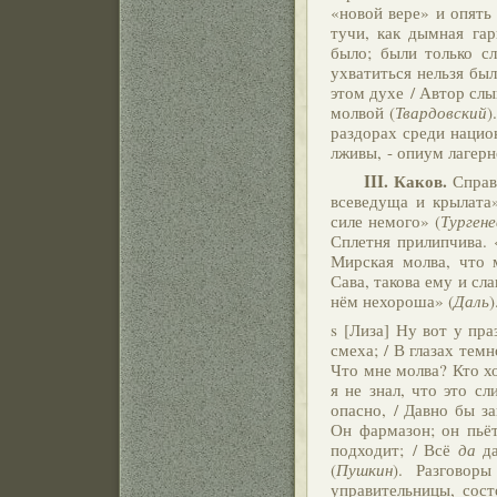
«новой вере» и опять 
тучи, как дымная гар
было; были только сл
ухватиться нельзя был
этом духе / Автор слы
молвой (
Твардовский
)
раздорах среди нацио
лживы, - опиум лагерн
III. Каков.
Справе
всеведуща и крылата
силе немого» (
Тургене
Сплетня прилипчива. 
Мирская молва, что м
Сава, такова ему и сла
нём нехороша» (
Даль
)
s [Лиза] Ну вот у пра
смеха; / В глазах тем
Что мне молва? Кто хоч
я не знал, что это с
опасно, / Давно бы за
Он фармазон; он пьёт
подходит; / Всё
да
д
(
Пушкин
). Разговор
управительницы, сос