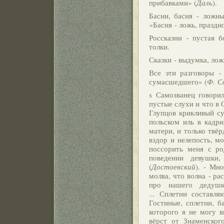
прибавками» (
Даль
).
Басни, басня - ложны
«Басня - ложь, праздн
Россказни - пустая б
толки.
Сказки - выдумка, лож
Все эти разговоры -
сумасшедшего» (
Ф. С
s Самозванец говорил
пустые слухи и что в 
Глупцов крикливый су
польском иль в кадри
матери, и только твё
вздор и нелепость, мо
поссорить меня с ро
поведении девушки
(
Достоевский
). - Мн
молва, что волна - ра
про нашего дедушк
... Сплетни составл
Гостиные, сплетни, б
которого я не могу в
вёрст от Знаменског