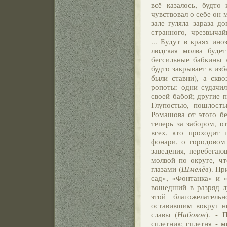
всё казалось, будто
чувствовал о себе он 
зале гуляла зараза д
странного, чрезвычай
... Будут в краях ин
людская молва буде
бессильные бабкины в
будто закрывает в изб
были ставни), а скв
ропоты: одни судачи
своей бабой; другие п
Глупостью, пошлость
Ромашова от этого бе
теперь за забором, о
всех, кто проходит
фонари, о городовом
заведения, перебегаю
молвой по округе, ч
глазами (
Шмелёв
). Пр
сад», «Фонтанка» и «Н
вошедший в разряд л
этой благожелател
оставившим вокруг не
славы (
Набоков
). - 
сплетник; сплетня - м