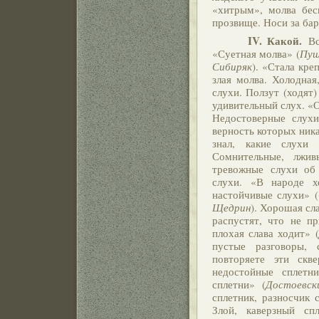
«хитрым», молва бес
прозвище. Носи за бар
IV. Какой.
Все
«Суетная молва» (
Пуш
Сибиряк
). «Стала кре
злая молва. Холодная
слухи. Ползут (ходят
удивительный слух. «
Недостоверные слухи
верность которых ника
знал, какие слухи
Сомнительные, лжив
тревожные слухи об
слухи. «В народе х
настойчивые слухи» (
Щедрин
). Хорошая сла
распустят, что не п
плохая слава ходит» (
пустые разговоры, 
повторяете эти скве
недостойные сплетни
сплетни» (
Достоевск
сплетник, разносчик 
Злой, каверзный сп