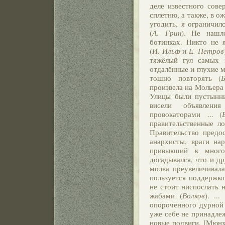
деле известного сове
сплетню, а также, в 
угодить, я ограничил
(
А. Грин
). Не нашл
ботинках. Никто не 
(
И. Ильф
и
Е. Петров
тяжёлый гул самых 
отдалённые и глухие м
тошно повторять (
Б
произвела на Мольера 
Улицы были пустынн
висели объявлени
провокаторами ... (
правительственные л
Правительство предос
анархисты, враги нар
привыкший к много
догадывался, что и д
молва преувеличивала
пользуется поддержко
не стоит ниспослать 
жабами (
Волков
). ..
опороченного дурной 
уже себе не принадле
новые подвиги. [Мюнх