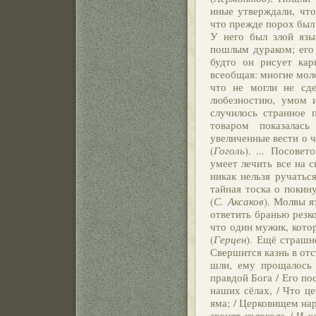
иные утверждали, что
что прежде порох был 
У него был злой язы
пошлым дураком; его 
будто он рисует кар
всеобщая: многие мол
что не могли не сде
любезностию, умом и
случилось странное 
товаром показалась
увеличенные вести о ч
(
Гоголь
). ... Посовет
умеет лечить все на с
никак нельзя ручать
тайная тоска о покин
(
С. Аксаков
). Молвы я
ответить бранью резк
что один мужик, котор
(
Герцен
). Ещё страшн
Свершится казнь в от
шли, ему прощалось 
правдой Бога / Его пос
наших сёлах, / Что це
яма; / Церковищем нар
звонят колокола / И к