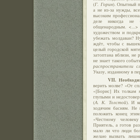
(
Г. Горин
). Опытный п
а не из-за нужды, вс
высоким профессиона
деле никогда не б
общенародным. <...>
художеством и подкр
убежать молдаван? Ну
ждёт, чтобы с вышек
целый городской мяте
затоптана вблизи, не
не знает такого события
распространители сл
Указу, изданному в пе
VII.
Необходи
верить молве? «От сп
«[Борис] Их толкам 
глупыми и недостовер
(
А. К. Толстой
). И 
ходячим басням. Не в
положить конец этим
«Честному человек
Приятель, а готов ра
мало ли что люди бол
желаю вызвать лишн