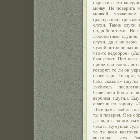
окрестила его колдун
молву. Не поверить м
молвой, уважением
(распустили) тревожн
слухи. Такие слухи
подробностями. Неле
любопытный слушок. 
слухи, да я не верю.
чужой роток не накине
что-то недоброе» (
Да
был женат. Про него г
прилетели инопланетя
говорят: то ли он укр
слову верь. Говорят,
баба сказала» (шутка
любитель посплетни
Сплетники болтают вс
верблюд (шутл.). Ему
сплетни по городу. «
«Все дамы любят спле
ты и поверил. Я не об
да рядить, заниматьс
чесать. Кумушки судач
то ты всем косточки
косточки всех бл