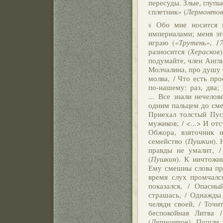
пересуды. Злые, глупы
сплетник» (
Лермонто
s Обо мне носится 
империалами; меня эт
играю (
«Трутень», 17
разносится (
Херасков
подумайте, член Англи
Молчалина, про душу 
молва, / Что есть про
по-нашему: раз, два;
... Все знали нечело
одним пальцем до сме
Приехал толстый Пуст
мужиков; / <...> И от
Обжора, взяточник 
семейство (
Пушкин
).
правды не умалит, /
(
Пушкин
). К ничтожн
Ему смешны слова при
время слух промчался
показался, / Опасны
страшась, / Однажды 
челяди своей, / Точи
беспокойная Литва 
(
Лермонтов
). Пошли 