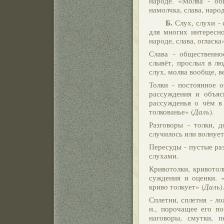
народе. «Молва - общ
намолчка, слава, наро
Б.
Слух, слухи -
для многих интересно
народе, слава, огласка»
Слава - общественное
слывёт, прослыл в лю
слух, молва вообще, ве
Толки - постоянное о
рассуждения и объяс
рассужденья о чём в
толкованье» (
Даль
).
Разговоры - толки, д
случилось или волнует
Пересуды - пустые ра
слухами.
Кривотолки, кривотол
суждения и оценки. «
криво толкует» (
Даль
)
Сплетни, сплетня - л
н., порочащее его по
наговоры, смутки, 