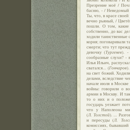
Презрение моё / Почл
басню, - / Неведомый 
Ты, что, в красе свое
вечно рьяный, / Цветё
пошли. О том, какие 
собственно, до вас де
ходили таинственные 
корня; поговаривали т
смерти; что тут прежд
девочку (
Тургенев
). 
сообразные слухи? - 
Илья Ильич, распускал
сватался... (
Гончаров
)
на свет божий. Ходил
делами, вследствие че
начале июля в Москве 
войны: говорили о во
армии в Москву. И так
то о них и о положе
государь уезжает пот
что у Наполеона ми
(
Л. Толстой
). ... Раз
и пересуды (
Л. Тол
комиссиях, бывавший 