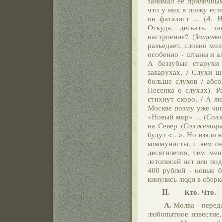
занимал её приличным
что у них в полку ест
он фаталист ... (
А. Н
Откуда, дескать, т
настроение? (
Зощенко
разъедает, словно мол
особенно - штаны и ал
А беззубые старухи
заварухах, / Слухи ш
больше слухов / абсо
Песенка о слухах). Р
стихнут скоро, / А лю
Москве поэму уже
чи
«Новый мир» ... (
Сол
на Север (
Солженицы
будут <...>. Но взяли вс
коммунисты, с кем он
десятилетия, тем мен
летописей нет или под
400 рублей - новые б
кинулись люди в сберка
II. Кто. Что.
А.
Молва - перед
любопытное известие,