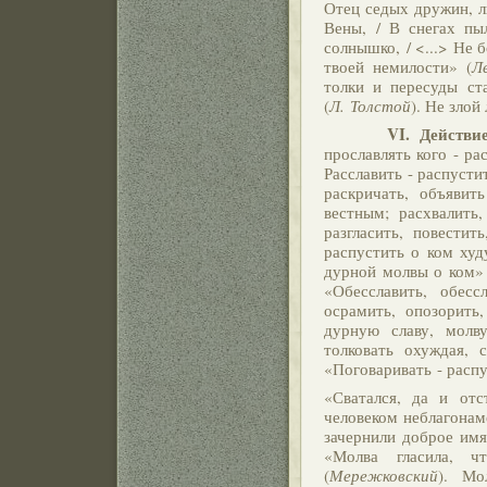
Отец седых дружин, л
Вены, / В снегах п
солнышко, / <...> Не 
твоей немилости» (
Л
толки и пересуды ста
(
Л. Толстой
). Не злой
VI. Действие. Сос
прославлять кого - ра
Расславить - распусти
раскричать, объявить
вестным; расхвалить
разгласить, повестит
распустить о ком худ
дурной молвы о ком»
«Обесславить, обес
осрамить, опозорить,
дурную славу, молв
толковать охуждая, с
«Поговаривать - распу
«Сватался, да и отс
человеком неблагонам
зачернили доброе имя
«Молва гласила, ч
(
Мережковский
). Мо