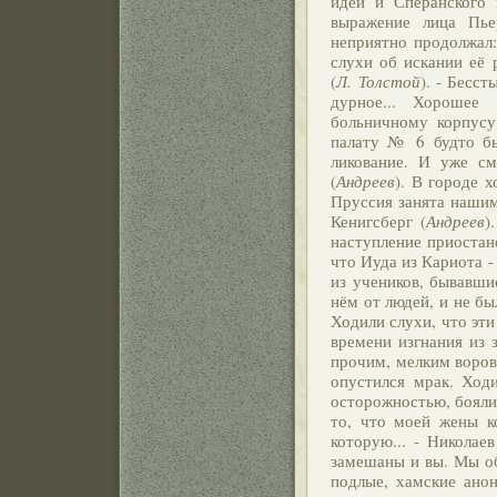
идей и Сперанского 
выражение лица Пье
неприятно продолжал:
слухи об искании её 
(
Л. Толстой
). - Бесс
дурное... Хорошее
больничному корпусу
палату № 6 будто бы
ликование. И уже см
(
Андреев
). В городе 
Пруссия занята нашим
Кенигсберг (
Андреев
)
наступление приостан
что Иуда из Кариота -
из учеников, бывавши
нём от людей, и не бы
Ходили слухи, что эти
времени изгнания из 
прочим, мелким воров
опустился мрак. Ход
осторожностью, боялис
то, что моей жены ко
которую... - Николае
замешаны и вы. Мы об
подлые, хамские ано