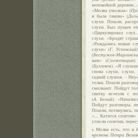
непокойной деревни...
«Молва умолкла» (
Пу
и была такова» (
Дал
слухи. Пошли, распр
слухи. Был пущен оп
«Циркулировал слух..
слухи. «Бродят стра
«Рождались новые сл
слухи» (
Г. Успенский
(
Бестужев-Марлинск
нам» (
Солженицын
)
(
Булгаков
). «Я слушаю
снова слухи, слухи, 
гадкий слушок. - Неу
толки. Пошли разговор
смолкают. Пойдут тол
свитку исчезли с по
(
А. Белый
). «Начали
Пойдут разговоры, пе
Пошли, потянулись, по
«... Катится сплетня» 
утихли сплетни, перес
s Молва есть, что в
времени Петра Велико