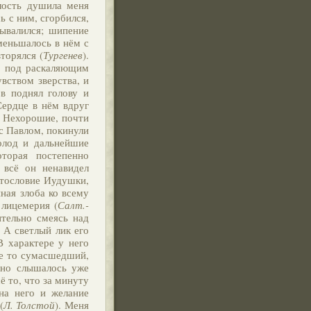
Злость душила меня
ь с ним, сгорбился,
вывалился; шипение
меньшалось в нём с
торялся (
Тургенев
).
е, под раскаляющим
вством зверства, и
ов поднял голову и
Сердце в нём вдруг
! Нехорошие, почти
с Павлом, покинули
голод и дальнейшие
оторая постепенно
 всё он ненавидел
стословие Иудушки,
нная злоба ко всему
лицемерия (
Салт.-
ительно смеясь над
 А светлый лик его
 В характере у него
 не то сумасшедший,
ясно слышалось уже
сё то, что за минуту
 на него и желание
(
Л. Толстой
). Меня