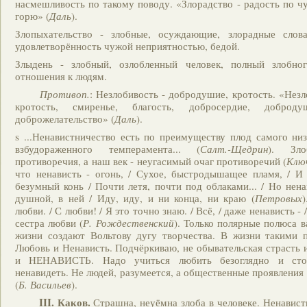
насмешливость по такому поводу. «Злорадство - радость по чу
горю» (
Даль
).
Злопыхательство - злобные, осуждающие, злорадные слова
удовлетворённость чужой неприятностью, бедой.
Злыдень - злобный, озлобленный человек, полный злобног
отношения к людям.
Противоп
.
: Незлобивость - добродушие, кротость. «Незл
кротость, смиренье, благость, добросердие, доброду
доброжелательство» (
Даль
).
s ...Ненавистничество есть по преимуществу плод самого ни
взбудораженного темперамента... (
Салт.-Щедрин
). Зло
противоречия, а наш век - неугасимый очаг противоречий (
Клю
что ненависть - огонь, / Сухое, быстродышащее пламя, / И
безумный конь / Почти летя, почти под облаками... / Но нена
душной, в ней / Иду, иду, и ни конца, ни краю (
Петровых
)
любви. / С любви! / Я это точно знаю. / Всё, / даже ненависть - /
сестра любви (
Р. Рождественский
). Только полярные полюса 
жизни создают Вольтову дугу творчества. В жизни такими 
Любовь и Ненависть. Подчёркиваю, не обывательская страсть
и НЕНАВИСТЬ. Надо учиться любить безоглядно и сто
ненавидеть. Не людей, разумеется, а общественные проявления
(
Б. Васильев
).
III.
Каков.
Страшна, неуёмна злоба в человеке. Ненавист