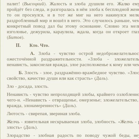
палит! (
Высоцкий
). Жалость и злоба душили его. Жалко ем
пройдёт без следа, и разгоралась в нём злоба к бесплодной жене
то он проснулся, и в тот же миг на него накинулся мел
раздробленный мир и вошёл в него. Это случилось раньше, чем
конкретный повод дал бы этому основание. Словно эта мелк
изголовье, дежурила, караулила, ждала, когда он откроет гл
(
Битов
).
II.
Кто.
Что.
А.
Злоба - чувство острой недоброжелательнос
ожесточённой раздражительности. «Злоба - зложелательс
ненависть, закоснелая вражда, злое расположенье к кому или че
Б.
Злость - злое, раздражённо-вражбедное чувство. «Злост
свойство, качество души или как страсть» (
Даль
).
Зло - досада, злость.
Ненависть - чувство непроходящей злобы, крайнего озлобленно
чего-н. «Ненависть - отвращенье, омерзенье; зложелательство
вражда, злонамеренность» (
Даль
).
Лютость - свирепая, звериная злоба.
Желчь - язвительная нескрываемая злоба, злобность. «Желчь -
злость» (
Даль
).
Злорадство - злобная радость по поводу чужой беды, неу