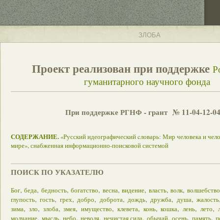
ЗЛОБА
Проект реализован при поддержке
Р
гуманитарного научного фонда
При поддержке РГНФ - грант № 11-04-12-0
СОДЕРЖАНИЕ.
«Русский идеографический cловарь: Мир человека и чел
мире», снабженная информационно-поисковой системой
ПОИСК ПО УКАЗАТЕЛЮ
,
,
,
,
,
,
,
,
Бог
беда
бедность
богатство
весна
видение
власть
волк
волшебство
,
,
,
,
,
,
,
,
глупость
гость
грех
добро
доброта
дождь
дружба
душа
жалость
,
,
,
,
,
,
,
,
,
,
зима
зло
злоба
змея
имущество
клевета
конь
кошка
лень
лето
,
,
,
,
,
,
,
,
молчание
мысль
небо
неволя
нечистая сила
обычай
осень
память
п