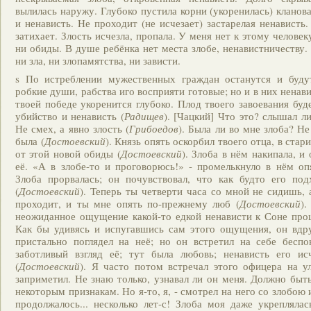
вылилась наружу. Глубоко пустила корни (укоренилась) кланов
и ненависть. Не проходит (не исчезает) застарелая ненависть
затихает. Злость исчезла, пропала. У меня нет к этому человек
ни обиды. В душе ребёнка нет места злобе, ненавистничеству.
ни зла, ни злопамятства, ни зависти.
s По истреблении мужественных граждан останутся и буду
робкие души, рабства иго восприяти готовые; но и в них нена
твоей победе укоренится глубоко. Плод твоего завоевания буде
убийство и ненависть (
Радищев
). [Чацкий] Что это? слышал л
Не смех, а явно злость (
Грибоедов
). Была ли во мне злоба? Н
была (
Достоевский
). Князь опять оскорбил твоего отца, в стар
от этой новой обиды (
Достоевский
). Злоба в нём накипала, и
её. «А в злобе-то и проговорюсь!» - промелькнуло в нём оп
Злоба прорвалась; он почувствовал, что как будто его под
(
Достоевский
). Теперь ты четверти часа со мной не сидишь, 
проходит, и ты мне опять по-прежнему люб (
Достоевский
).
неожиданное ощущение какой-то едкой ненависти к Соне про
Как бы удивясь и испугавшись сам этого ощущения, он вдру
пристально поглядел на неё; но он встретил на себе бесп
заботливый взгляд её; тут была любовь; ненависть его исч
(
Достоевский
). Я часто потом встречал этого офицера на у
заприметил. Не знаю только, узнавал ли он меня. Должно быть
некоторым признакам. Но я-то, я, - смотрел на него со злобою 
продолжалось... несколько лет-с! Злоба моя даже укреплялас