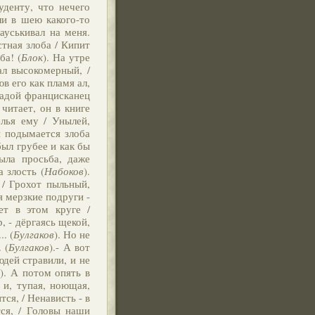
уденту, что нечего
ли в шею какого-то
ауськивал на меня.
устная злоба / Кипит
ба! (
Блок
). На утре
ал высокомерный, /
в его как пламя ал,
ладой францисканец
читает, он в книге
елья ему / Унылей,
и подымается злоба
был грубее и как бы
ыла просьба, даже
 злость (
Набоков
).
 / Грохот пыльный,
я мерзкие подруги -
ет в этом круге /
р, - дёргаясь щекой,
. (
Булгаков
). Но не
 (
Булгаков
).- А вот
юдей стравили, и не
в
). А потом опять в
а и, тупая, ноющая,
ся, / Ненависть - в
тся, / Головы наши