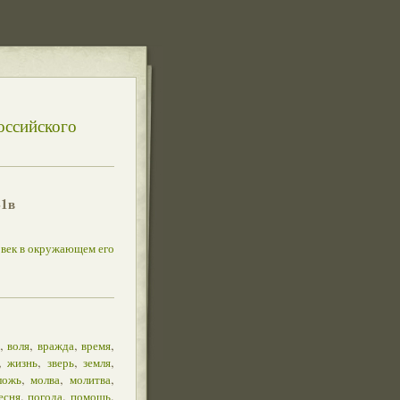
оссийского
41в
овек в окружающем его
,
,
,
,
воля
вражда
время
,
,
,
,
жизнь
зверь
земля
,
,
,
ложь
молва
молитва
,
,
,
есня
погода
помощь