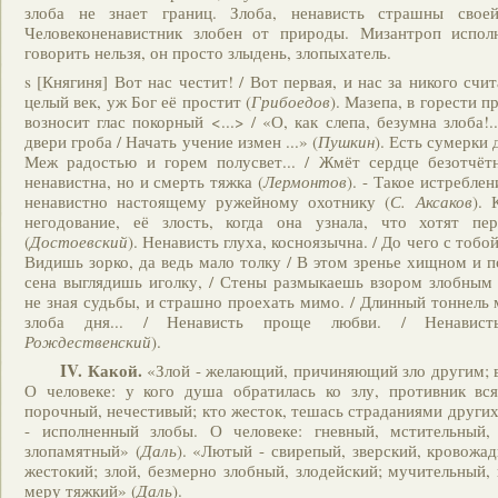
злоба не знает границ. Злоба, ненависть страшны своей
Человеконенавистник злобен от природы. Мизантроп испо
говорить нельзя, он просто злыдень, злопыхатель.
s [Княгиня] Вот нас честит! / Вот первая, и нас за никого счита
целый век, уж Бог её простит (
Грибоедов
). Мазепа, в горести п
возносит глас покорный <...> / «О, как слепа, безумна злоба!.
двери гроба / Начать учение измен ...»
(
Пушкин
). Есть сумерки 
Меж радостью и горем полусвет... / Жмёт сердце безотчётн
ненавистна, но и смерть тяжка (
Лермонтов
). - Такое истреблен
ненавистно настоящему ружейному охотнику (
С. Аксаков
). 
негодование, её злость, когда она узнала, что хотят пере
(
Достоевский
). Ненависть глуха, косноязычна. / До чего с тобой
Видишь зорко, да ведь мало толку / В этом зренье хищном и п
сена выглядишь иголку, / Стены размыкаешь взором злобным 
не зная судьбы, и страшно проехать мимо. / Длинный тоннель 
злоба дня... / Ненависть проще любви. / Ненавист
Рождественский
).
IV.
Какой.
«Злой - желающий, причиняющий зло другим; 
О человеке: у кого душа обратилась ко злу, противник вся
порочный, нечестивый; кто жесток, тешась страданиями других
- исполненный злобы. О человеке: гневный, мстительный,
злопамятный» (
Даль
). «Лютый - свирепый, зверский, кровожа
жестокий; злой, безмерно злобный, злодейский; мучительный,
меру тяжкий» (
Даль
).