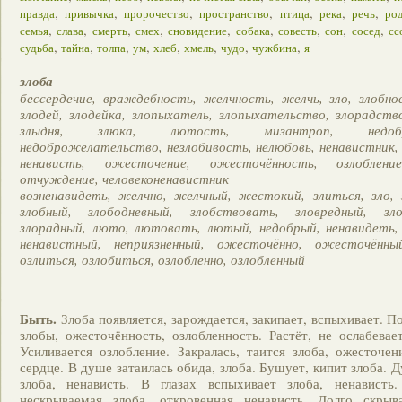
,
,
,
,
,
,
,
правда
привычка
пророчество
пространство
птица
река
речь
ро
,
,
,
,
,
,
,
,
,
семья
слава
смерть
смех
сновидение
собака
совесть
сон
сосед
сс
,
,
,
,
,
,
,
,
судьба
тайна
толпа
ум
хлеб
хмель
чудо
чужбина
я
злоба
бессердечие, враждебность, желчность, желчь, зло, злобно
злодей, злодейка, злопыхатель, злопыхательство, злорадство
злыдня, злюка, лютость, мизантроп, недоброж
недоброжелательство, незлобивость, нелюбовь, ненавистник,
ненависть, ожесточение, ожесточённость, озлобление
отчуждение, человеконенавистник
возненавидеть, желчно, желчный, жестокий, злиться, зло, 
злобный, злободневный, злобствовать, зловредный, зло
злорадный, люто, лютовать, лютый, недобрый, ненавидеть, 
ненавистный, неприязненный, ожесточённо, ожесточённы
озлиться, озлобиться, озлобленно, озлобленный
Быть.
Злоба появляется, зарождается, закипает, вспыхивает. П
злобы, ожесточённость, озлобленность. Растёт, не ослабевает
Усиливается озлобление. Закралась, таится злоба, ожесточен
сердце. В душе затаилась обида, злоба. Бушует, кипит злоба. 
злоба, ненависть. В глазах вспыхивает злоба, ненависть
нескрываемая злоба, откровенная ненависть. Долго скрыв