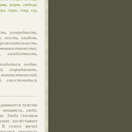
,
,
,
дина
родня
свобода
,
,
,
,
ора
страх
стыд
суд
сть, зловредность,
, злость, злыдень,
елательность,
 ненавистничество,
, озлобленность,
злобиться, злобно,
й, злорадничать,
ненавистнический,
й, ожесточиться,
однимается чувство
 ненависть, злоба.
ие. Злоба стеснила
Душит, захлёстывает
. В голосе звучит
авшаяся ненависть