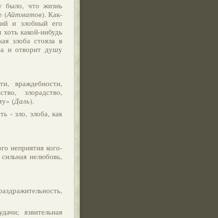
у было, что жизнь
 (
Айтматов
). Как-
кий и злобный его
 хоть какой-нибудь
ая злоба стояла в
аза и отворит душу
ти, враждебности,
тво, злорадство,
му» (
Даль
).
ь - зло, злоба, как
го неприятия кого-
, сильная нелюбовь,
 раздражительность,
дачи; язвительная