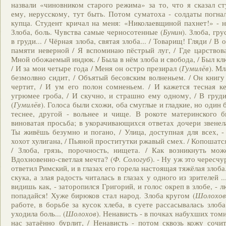
назвали «чиновником старого режима» за то, что я сказал ст
ему, нерусскому, тут быть. Потом суматоха - солдаты погна
купца. Студент кричал на меня: «Николаевщиной пахнет!» - н
Злоба, боль. Чувства самые черносотенные (
Бунин
). Злоба, гр
в груди... / Чёрная злоба, святая злоба... / Товарищ! Гляди / В о
памяти неверной / Я вспоминаю пёстрый луг, / Где царствов
Мной обожаемый индюк. / Была в нём злоба и свобода, / Был клю
/ И за мои четыре года / Меня он остро презирал (
Гумилёв
). М
безмолвно сидит, / Объятый бесовским волненьем. / Он книгу 
чертит, / И ум его полон сомненьем. / И кажется тесная к
угрюмее гроба, / И скучно, и страшно ему одному, / В груд
(
Гумилёв
). Голоса были схожи, оба смуглые и гладкие, но один 
теснее, другой - вольнее и чище. В рокоте материнского б
виноватая просьба; в укорачивающихся ответах дочери звенела
Ты живёшь безумно и погано, / Улица, доступная для всех, -
хохот хулигана, / Пьяной проститутки ржавый смех. / Копошатс
/ Злоба, грязь, порочность, нищета. / Как возникнуть мож
Вдохновенно-светлая мечта? (
Ф. Сологуб
). - Ну уж это чересчу
ответил Римский, и в глазах его горела настоящая тяжёлая злоба..
скука, а злая радость читалась в глазах у одного из зрителей ...
видишь как, - заторопился Григорий, и голос окреп в злобе, - л
попадайся! Хуже бирюков стал народ. Злоба кругом (
Шолохо
работе, в борьбе за кусок хлеба, в суете рассасывалась злоб
уходила боль... (
Шолохов
). Ненависть - в почках набухших томит
нас затаённо бурлит, / Ненависть - потом сквозь кожу сочи