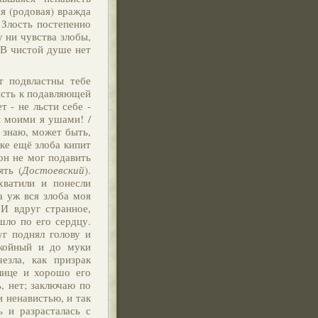
ая (родовая) вражда
. Злость постепенно
у ни чувства злобы,
 В чистой душе нет
т подвластны тебе
висть к подавляющей
т - не льсти себе -
и моими я ушами! /
е знаю, может быть,
ике ещё злоба кипит
 он не мог подавить
ять (
Достоевский
).
хватили и понесли
а уж вся злоба моя
И вдруг странное,
шло по его сердцу.
г поднял голову и
окойный и до муки
езла, как призрак
лице и хорошо его
, нет; заключаю по
и ненавистью, и так
ь и разрасталась с