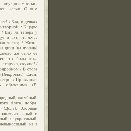
 неукротимостью.
лнен желчи. С ним
ет! / Зла, в девках
ритворной, / К царю
. / Ему ль теперь у
души во цвете лет, /
ая тоска; / Жизнь
ие дичи [на чучела]
Каково же было её
нести больного...
, старуха, скучно! /
одробном / В стоге
(
Петровых
). Едем,
метро. / Привычная
ь объяснима (
Р.
вредный, пагубный.
кого блага, добра,
» (
Даль
). «Злобный
 зложелательный и
дный, неукротимый,
 невыносимый, не в