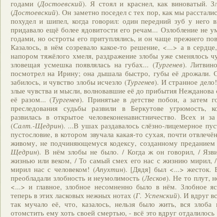
годами (
Достоевский
). Я стоял и краснел, как виноватый. 
(
Достоевский
). Он заметно поседел с тех пор, как мы рассталис
похудел и шипел, когда говорил: один передний зуб у него 
придавало ещё более ядовитости его речам... Озлобление не у
годами, но остроты его притуплялись, и он чаще прежнего пов
Казалось, в нём созревало какое-то решение, <...> а в сердц
напором тяжёлого хмеля, раздражение злобы уже сменялось чу
зловещая усмешка появлялась на губах... (
Тургенев
). Литвин
посмотрел на Ирину; она дышала быстро, губы её дрожали. 
забилось, и чувство злобы исчезло (
Тургенев
). И странное дело
злые чувства и мысли, волновавшие её до прибытия Нежданова 
её разом... (
Тургенев
). Принятые в детстве побои, а затем 
преследования судьбы развили в Беркутове угрюмость, к
развилась в открытое человеконенавистничество. Всех и за
(
Салт.-Щедрин
). ...В ушах раздавалось слёзно-лицемерное пу
пустословие, в котором звучала какая-то сухая, почти отвлечё
живому, не подчиняющемуся кодексу, созданному преданием 
Щедрин
). В нём злобы не было. / Когда ж он говорил, / Язв
жизнью или веком, / То самый смех его нас с жизнию мирил, /
мирил нас с человеком! (
Апухтин
). [Дядя] был <...> жесток.
преобладали злобность и неумолимость (
Лесков
). Не то плут,
<...> и главное, злобное несомненно было в нём. Злобное 
теперь в этих ласковых нежных нотах (
Г. Успенский
). И вдруг в
так мучало её, что, казалось, нельзя было жить, вся злоба
отомстить ему хоть своей смертью, - всё это вдруг отдалилось 