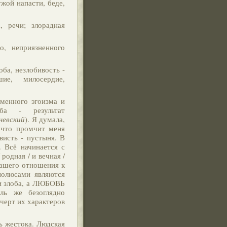
жой напасти, беде,
, речи; злорадная
о, неприязненного
оба, незлобивость -
шие, милосердие,
зменного эгоизма и
ба - результат
чевский
). Я думала,
 что промчит меня
висть - пустыня. В
. Всё начинается с
 родная / и вечная /
вашего отношения к
полюсами являются
 и злоба, а ЛЮБОВЬ
ль же безоглядно
 черт их характеров
ь жестока. Людская