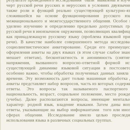
черт русской речи русских и нерусских в условиях двуязычи
также роли и функций реально существующей культурно-я
сложившейся на основе функционирования русского яз
межнационального и межгосударственного общения. Особое 
уделено изучению и определению предельно допустимых гр
русской речи в иноязычном окружении, позволяющих квалифиц
как принадлежащую русскому языку (проблема языковой при
речи). В качестве наиболее совершенного метода исследов
социолингвистическое анкетирование. Среди его преимуще
оформления анкеты на двух языках (в этом случае слабое знан
мешает ответам), бесконтактность и анонимность (снятие
напряжения, вызванного вопросно-ответной формой ис
существующей динамике языковой ситуации в постсоветс
особенно важно, чтобы обработка полученных данных заняла
времени. Эту возможность дает только машинная обработка 
анкеты представляет набор вопросов, часть из которых содерж
ответы. Это вопросы так называемого паспортного 
национальность, возраст, социальное положение, место рожд
(учебы). Далее располагаются вопросы, имеющие менталь
характер: родной язык, владение языками. Затем даны во
ответы, указывающие на выбор информантами того или иног
сферах общении. Исследование имело целью проследи
использования языка в различных социальных группах.