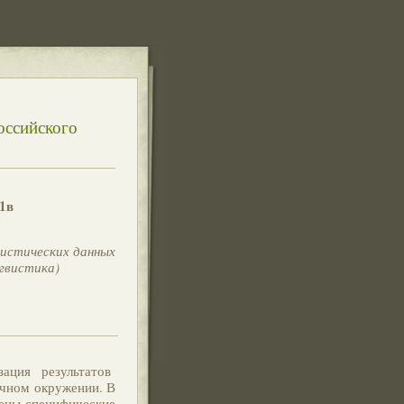
оссийского
1в
вистических данных
гвистика)
зация результатов
ычном окружении. В
чены специфические