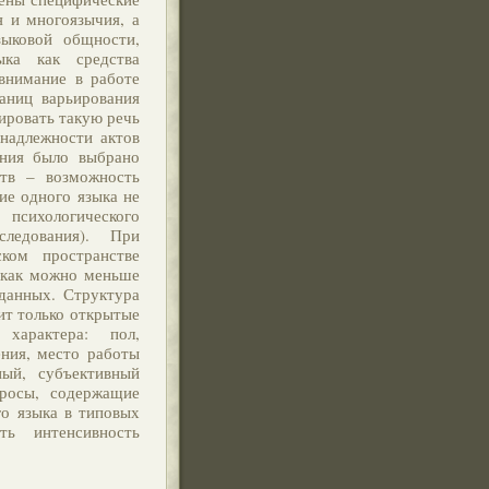
я и многоязычия, а
зыковой общности,
ыка как средства
внимание в работе
аниц варьирования
ировать такую речь
надлежности актов
ания было выбрано
ств – возможность
ие одного языка не
 психологического
следования). При
ком пространстве
 как можно меньше
данных. Структура
ит только открытые
характера: пол,
ения, место работы
ный, субъективный
просы, содержащие
о языка в типовых
ть интенсивность