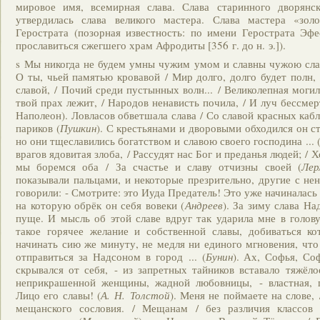
мировое имя, всемирная слава. Слава старинного дворянс
утвердилась слава великого мастера. Слава мастера «зол
Герострата (позорная известность: по имени Герострата Эфе
прославиться сжегшего храм Афродиты [356 г. до н. э.]).
s Мы никогда не будем умны чужим умом и славны чужою слав
О ты, чьей памятью кровавой / Мир долго, долго будет полн,
славой, / Почий среди пустынных волн... / Великолепная могил
твой прах лежит, / Народов ненависть почила, / И луч бессмер
Наполеон). Ловласов обветшала слава / Со славой красных каб
париков (
Пушкин
). С крестьянами и дворовыми обходился он ст
но они тщеславились богатством и славою своего господина ... 
врагов ядовитая злоба, / Рассудят нас Бог и преданья людей; / 
мы боремся оба / За счастье и славу отчизны своей (
Лер
показывали пальцами, и некоторые презрительно, другие с не
говорили: - Смотрите: это Иуда Предатель! Это уже начиналась 
на которую обрёк он себя вовеки (
Андреев
). За зиму слава На
пуще. И мысль об этой славе вдруг так ударила мне в голову
такое горячее желание и собственной славы, добиваться к
начинать сию же минуту, не медля ни единого мгновения, что
отправиться за Надсоном в город ... (
Бунин
). Ах, Софья, Соф
скрывался от себя, - из запретных тайников вставало тяжёл
неприкрашенной женщины, жадной любовницы, - властная, гр
Лицо его славы! (
А. Н. Толстой
). Меня не поймаете на слове, 
мещанского сословия. / Мещанам / без различия классов