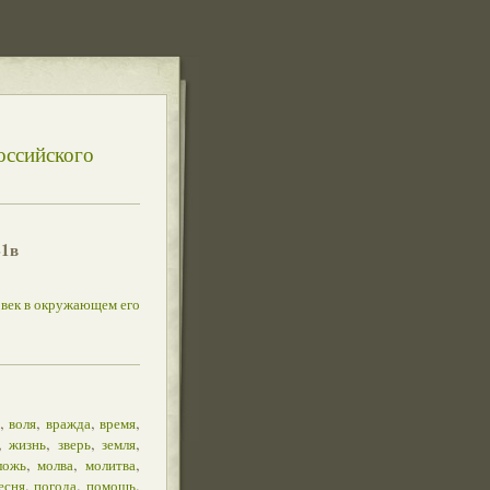
оссийского
41в
овек в окружающем его
,
,
,
,
воля
вражда
время
,
,
,
,
жизнь
зверь
земля
,
,
,
ложь
молва
молитва
,
,
,
есня
погода
помощь