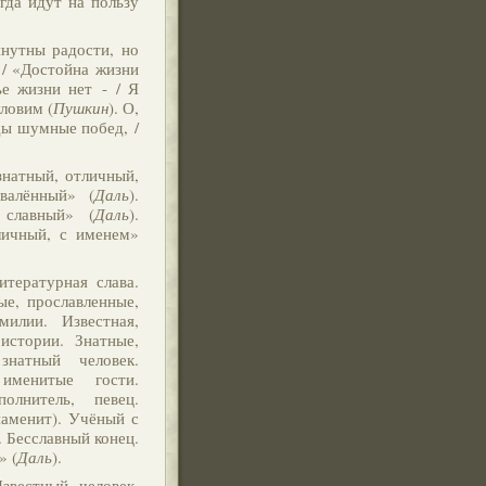
егда идут на пользу
инутны радости, но
- / «Достойна жизни
ье жизни нет - / Я
уловим (
Пушкин
). О,
оды шумные побед, /
натный, отличный,
хвалённый» (
Даль
).
 славный» (
Даль
).
личный, с именем»
итературная слава.
ые, прославленные,
илии. Известная,
истории. Знатные,
знатный человек.
именитые гости.
олнитель, певец.
наменит). Учёный с
 Бесславный конец.
» (
Даль
).
звестный человек,