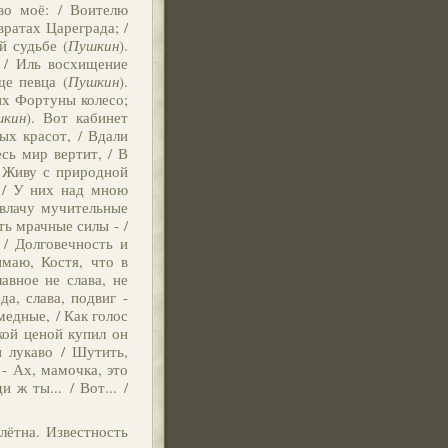
во моё: / Воителю
вратах Цареграда; /
й судьбе (
Пушкин
).
 / Иль восхищение
ще певца (
Пушкин
).
их Фортуны колесо;
шкин
). Вот кабинет
ых красот, / Вдали
сь мир вертит, / В
/ Живу с природной
ь / У них над мною
я влачу мучительные
ть мрачные силы - /
/ Долговечность и
имаю, Костя, что в
авное не слава, не
да, слава, подвиг -
медные, / Как голос
акой ценой купил он
и лукаво / Шутить,
. - Ах, мамочка, это
 ж ты... / Вот... /
лётна. Известность