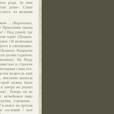
кого рода. За ним
отые руки». Слава
сского, из желания
ою ... (
Карамзин
).
 / Приосенён твоею
а! / Над урной, где
тия горит (
Пушкин
.
луков / И величавых
рого и своенравно,
(
Пушкин
). Напрасна
Хоть розны судьбою,
монтов
). На Иуду
навистью и страхом
позорная слава его,
дсона возросла ещё
, внезапно вызвала
оторой нужно было
 я завтра же решил
ья!.. Теперь он не
ое, нелюбимое лицо
убая, страшная...
/ я вовсе не против
 и сословий / моё