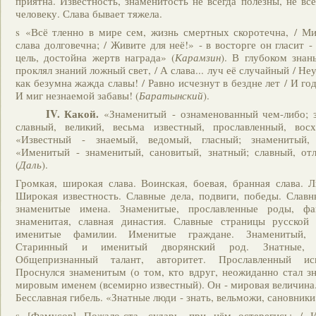
приятна. Известность, знаменитость не всегда полезны, не вс
человеку. Слава бывает тяжела.
s «Всё тленно в мире сем, жизнь смертных скоротечна, / М
слава долговечна; / Живите для неё!» - в восторге он гласит 
цель, достойна жертв награда» (
Карамзин
). В глубоком знан
проклял знаний ложный свет, / А слава... луч её случайный / Не
как безумна жажда славы! / Равно исчезнут в бездне лет / И г
И миг незнаемой забавы! (
Баратынский
).
IV. Какой.
«Знаменитый - ознаменованный чем-либо; з
славный, великий, весьма известный, прославленный, вос
«Известный - знаемый, ведомый, гласный; знаменитый,
«Именитый - знаменитый, сановитый, знатный; славный, от
(
Даль
).
Громкая, широкая слава. Воинская, боевая, бранная слава. Л
Широкая известность. Славные дела, подвиги, победы. Славн
знаменитые имена. Знаменитые, прославленные роды, фам
знаменитая, славная династия. Славные страницы русской 
именитые фамилии. Именитые граждане. Знаменитый, 
Старинный и именитый дворянский род. Знатные, 
Общепризнанный талант, авторитет. Прославленный исп
Проснулся знаменитым (о том, кто вдруг, неожиданно стал з
мировым именем (всемирно известный). Он - мировая величина.
Бесславная гибель. «Знатные люди - знать, вельможи, сановники
s [Фамусов] Пожало-ста, сударь, при нём остерегись: / И