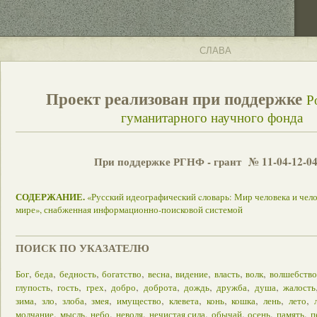
СЛАВА
Проект реализован при поддержке
Р
гуманитарного научного фонда
При поддержке РГНФ - грант № 11-04-12-0
СОДЕРЖАНИЕ.
«Русский идеографический cловарь: Мир человека и чел
мире», снабженная информационно-поисковой системой
ПОИСК ПО УКАЗАТЕЛЮ
,
,
,
,
,
,
,
,
Бог
беда
бедность
богатство
весна
видение
власть
волк
волшебство
,
,
,
,
,
,
,
,
глупость
гость
грех
добро
доброта
дождь
дружба
душа
жалость
,
,
,
,
,
,
,
,
,
,
зима
зло
злоба
змея
имущество
клевета
конь
кошка
лень
лето
,
,
,
,
,
,
,
,
молчание
мысль
небо
неволя
нечистая сила
обычай
осень
память
п