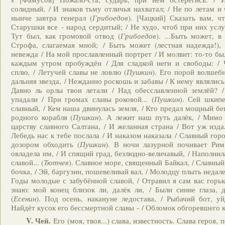
солидный, / И знаков тьму отличья нахватал; / Не по летам и
нынче завтра генерал (
Грибоедов
). [Чацкий] Сказать вам, ч
Старушки все - народ сердитый; / Не худо, чтоб при них усл
Тут был, как громовой отвод (
Грибоедов
). ...Быть может, в
Строфа, слагаемая мной; / Быть может (лестная надежда!),
невежда / На мой прославленный портрет / И молвит: то-то был
каждым утром пробуждён / Для сладкой неги и свободы: / 
сплю, / Летучей славы не ловлю (
Пушкин
). Его порой волшеб
дальняя звезда, / Нежданно роскошь и забавы / К нему являлись 
Давно ль орлы твои летали / Над обесславленной землёй? /
упадали / При громах славы роковой... (
Пушкин
). Сей шкип
славный, / Кем наша двинулась земля, / Кто предал мощный бе
родного корабля (
Пушкин
). А лежит наш путь далёк, / Мимо
царству славного Салтана, / И желанная страна / Вот уж изда
Лебедь нас к тебе послала / И наказом наказала / Славный гор
дозором обходить (
Пушкин
). В ночи лазурной почивает Рим
овладела им, / И спящий град, безлюдно-величавый, / Наполни
славой... (
Тютчев
). Славное море, священный Байкал, / Славный
бочка, / Эй, баргузин, пошевеливай вал, / Молодцу плыть недале
Годы молодые с забубённой славой, / Отравил я сам вас горьк
знаю: мой конец близок ли, далёк ли, / Были синие глаза, 
(
Есенин
). Под осень, накануне ледостава, / Рыбачий бот, у
Найдёт кусок его бессмертной славы - / Обломок обгоревшего к
V. Чей.
Его (моя, твоя...) слава, известность. Слава героя, 