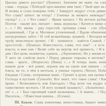
Цыгана дикого рассказ? (
Пушкин
). Запомни же ныне ты сло
слава - отрада; / Победой прославлено имя твоё; / Твой щит на 
И волны и суша покорны тебе; / Завидует недруг столь дивно
Что слава? шёпот ли чтеца? / Гоненье ль низкого невежды?
глупца? <...> / Что слава? - Яркая заплата / На ветхом руби
Поэтов - хвалят все, питают - лишь журналы; / Катится мимо 
<...> / Их жизнь - ряд горестей, гремяща слава - сон (
Пу
уединенный, / Где я, Москвою утомленный, / Вдали обманчив
нахмуренных забот / И той волшебницы лукавой, / Которая ве
трубу немолчную гремит, / И - помнится - зовётся Славой, 
простотой... (
Пушкин
). Известность, слава,
что они? - а ест
власть; и мне они / Велят себе на жертву всё принесть, / И 
дни / Без цели, оклеветан, одинок... (
Лермонтов
). Но у жизни ес
У кого не слабели шаги / Перед дверью тюрьмы и могилы? 
слава - враги... (
Некрасов
). [Нина] <...> Я теперь знаю, пон
нашем деле - всё равно, играем мы на сцене или пишем - гл
блеск, не то, о чём я мечтала, а уменье терпеть (
Чехов
). Побе
бледные / Слова, затерянные ныне, / Гремят в душе, как громы 
Господа в пустыне (
Гумилёв
). Кто знает, что такое слава! / К
право, / Возможность или благодать / Над всем так мудро 
таинственно молчать / И ногу ножкой называть?.. (
Ахматова
)
он! <...> / Был скромный такой мальчишка, / А нынче... / Поди
Писатель... / Известная шишка... (
Есенин
).
III. Каков.
Слава изменчива, непостоянна, бывает мимо