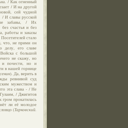
ьна. / Как огненный
езает / И на другой
новой, сей чудной
, / И славы русской
ые забавы, / Их
 без счастья и без
ла, работы и заказы
. Посетителей стало
, что, не прими он
о делу, его славе
 Войска с большой
ичего не скажу, но
 и почести, но и
ети в нашей горнице
сенин
). Да, верить в
ажды ревнивой суд
рским мужеством и
то эта слава - / Не
 Гулаим, / Джигитов
ак гром прокатилась
кнёт ли её молодое
словцо (
Тарковский.