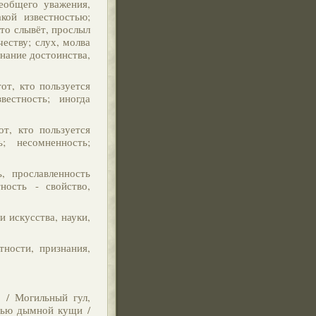
сеобщего уважения,
акой известностью;
кто слывёт, прослыл
честву; слух, молва
знание достоинства,
от, кто пользуется
вестность; иногда
от, кто пользуется
; несомненность;
, прославленность
ность - свойство,
и искусства, науки,
тности, признания,
? / Могильный гул,
енью дымной кущи /