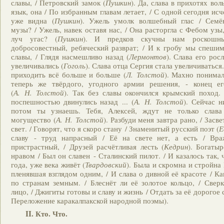
славы, / Петровский замок (
Пушкин
). Да, слава в прихотях вол
язык, она / По избранным главам летает, / С одной сегодня исч
уже видна (
Пушкин
). Ужель умолк волшебный глас / Семё
музы? / Ужель, навек оставя нас, / Она расторгла с Фебом узы
луч угас? (
Пушкин
). И предков скучны нам роскошн
добросовестный, ребяческий разврат; / И к гробу мы спешим
славы, / Глядя насмешливо назад (
Лермонтов
). Слава его рос
увеличивались (
Гоголь
). Слава отца Сергия стала увеличиваться
приходить всё больше и больше (
Л. Толстой
). Махно понимал
теперь же твёрдого, угодного армии решения, - конец ег
(
А. Н. Толстой
). Так без славы окончился крымский поход.
поспешностью двинулись назад ... (
А. Н. Толстой
). Сейчас н
потом ты узнаешь. Тебя, Алексей, ждут не только слава
могущество (
А. Н. Толстой
). Разбуди меня завтра рано, / Засв
свет. / Говорят, что я скоро стану / Знаменитый
русский поэт (
Е
славу - труд напрасный / Её на свете нет, а есть / Вр
пристрастный, / Друзей расчётливая лесть (
Кедрин
). Богаты
нравом / Был он славен - Сталинский пилот. / И казалось так, ч
года, уже века живёт (
Твардовский
). Была и скромна и стройна
пленявшая взглядом одним, / И слава о дивной её красоте / К
по странам земным. / Блеснёт ли её золотое кольцо, / Свер
лицо, / Джигиты готовы и славу и жизнь / Отдать за её дорогое 
Переложение каракалпакской народной поэмы).
II. Кто. Что.