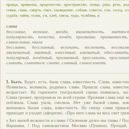
,
,
,
,
,
,
,
правда
привычка
пророчество
пространство
птица
река
речь
ро
,
,
,
,
,
,
,
,
,
семья
слава
смерть
смех
сновидение
собака
совесть
сон
сосед
сс
,
,
,
,
,
,
,
,
судьба
тайна
толпа
ум
хлеб
хмель
чудо
чужбина
я
слава
бесславие, величие, звезда, знаменитость, знатнос
популярность, почести, почёт, признание, признанность,
славословие, хвала
бесславно, бесславный, величать, воспевать, восхваля
знаменитый, знатный, известный, именитый, обесславить
популярный, почётный, признанный, прославить, прославит
славить, славиться, славно, славный, славословить
I.
Быть.
Будет, есть, была слава, известность. Слава, известн
Появилась, возникла, родилась слава. Пришла слава, известно
возрастает. На горизонте театральной сцены появилась, зас
Слава гремит, прогремела по всей стране. Прежняя слава ещё ж
поблекла. Слава ушла, смолкла. Нет уже былой славы, изве
кончилась былая слава, известность. На смену славе пришл
приходит и уходит (афоризм). «Про него слава на весь свет грем
/
s Без милой вольности и славы
Склоняли долго мы главы / По
Варшавы, / Под самовластием Москвы (
Пушкин
). Прощай,