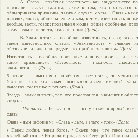
А.
Слава - почётная известность как свидетельство в
признания заслуг, таланта; также о том, кто пользуется т
общепринятое признание; также о слухах, молве. «Слава - как 
в людях; молва, общее мнение о ком, о чём, известность по ка
вообще, вести, говор; похвальная молва, общее одобренье, при
заслуг; самыя почести, хвала по ним» (
Даль
).
Б.
Знаменитость - всеобщая известность, слава; также т
такой известностью, славой. «Знаменитость - славная из
обозначает и лицо или предмет, который прославился» (
Даль
).
Известность - всеобщее признание и популярность; также т
таким признанием. «Известность - гласность, знаемость
знаменитость» (
Даль
).
Знатность - высокая и почётная известность, знаменитость
(обычно того, кто важен, высокопоставлен, именит). «Знат
качество, состоянье знатного» (
Даль
).
Звезда - знаменитость, тот, кто прославился, знаменит в област
спорта.
Противоп.
: Безвестность - отсутствие широкой извес
славы.
Слава - дым (афоризм). «Слава - дым, а злато - тлен» (
Даль
).
s Певец любви, певец богов, / Скажи мне: что такое слава
хвалебный глас, / Из рода в роды звук бегущий / Или под с