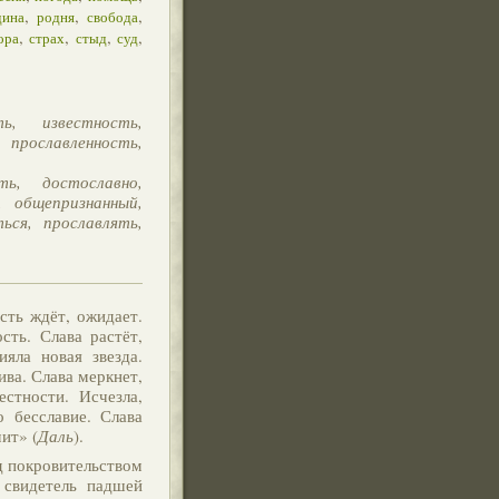
,
,
,
дина
родня
свобода
,
,
,
,
ора
страх
стыд
суд
ть, известность,
 прославленность,
ть, достославно,
, общепризнанный,
ься, прославлять,
ость ждёт, ожидает.
сть. Слава растёт,
ияла новая звезда.
ива. Слава меркнет,
стности. Исчезла,
о бесславие. Слава
ит» (
Даль
).
д покровительством
 свидетель падшей