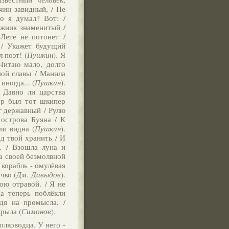
 чин завидный, / Не
то я думал? Вот: /
ужник знаменитый /
 Лете не потонет /
 / Укажет будущий
 поэт! (
Пушкин
). Я
Читаю мало, долго
ной славы / Манила
иногда... (
Пушкин
).
 Давно ли царства
ер был тот шкипер
г державный / Рулю
 острова Буяна / К
ли видна (
Пушкин
).
од твой хранить / И
. / Взошла луна и
ла своей безмолвной
 корабль - омулёвая
чко (
Дм
.
Давыдов
).
ою отравой. / Я не
да теперь поблёкли
йдя на промысла, /
рыла (
Симонов
).
полководца. У него -