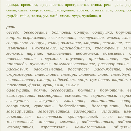
,
,
,
,
,
,
,
правда
привычка
пророчество
пространство
птица
река
речь
ро
,
,
,
,
,
,
,
,
,
семья
слава
смерть
смех
сновидение
собака
совесть
сон
сосед
сс
,
,
,
,
,
,
,
,
судьба
тайна
толпа
ум
хлеб
хмель
чудо
чужбина
я
речь
беседа, беседование, болтовня, болтун, болтушка, бормот
вопрос, выражение, высказывание, выступление, глагол, глас,
говорильня, говорун, голос, замечание, злоречие, злословие, из
изъяснение, иносказание, краснобайство, красноречие, леп
монолог, наречие, наставление, недомолвка, объяснение, 
повествование, полуслово, поучение, празднословие, при
проповедь, пустомеля, разглагольствование, разговаривание, 
рассказчик, рассказывание, расспросы, рассуждение, ре
скороговорка, славословие, словарь, словечко, слово, словоблуд
словоизлияние, словцо, собеседник, спор, суждение, тирада, 
трепотня, фраза, чушь, язык, язычок
балагурить, баять, беседовать, болтать, бормотать, ве
выговаривать, выговорить, вымолвить, выражаться, выраз
выступать, выступить, глаголать, говаривать, гово
говориться, гуторить, добеседовать, договаривать, до
заговаривать, заговариваться, заговорить, излагать, из
изъясниться, изъясняться, красноречивый, лясы точит
многословный, молвить, мямлить, набеседоваться, набол
наговориться, нарассказать, немногословный, общеязы