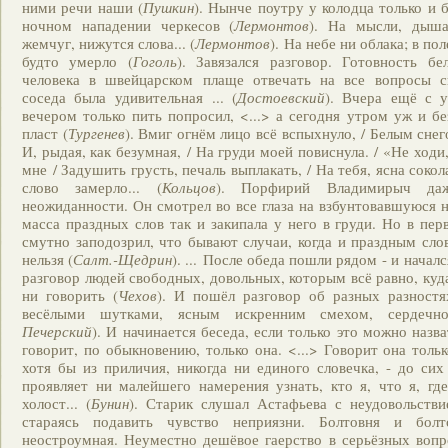
ними речи наши (
Пушкин
). Нынче поутру у колодца только и 
ночном нападении черкесов (
Лермонтов
). На мысли, дыша
жемчуг, нижутся слова... (
Лермонтов
). На небе ни облака; в пол
будто умерло (
Гоголь
). Завязался разговор. Готовность бе
человека в швейцарском плаще отвечать на все вопросы с
соседа была удивительная ... (
Достоевский
). Вчера ещё с у
вечером только пить попросил, <...> а сегодня утром уж и бе
пласт (
Тургенев
). Вмиг огнём лицо всё вспыхнуло, / Белым снег
И, рыдая, как безумная, / На груди моей повиснула. / «Не ходи
мне / Задушить грусть, печаль выплакать, / На тебя, ясна сокола
слово замерло... (
Кольцов
). Порфирий Владимирыч да
неожиданности. Он смотрел во все глаза на взбунтовавшуюся н
масса праздных слов так и закипала у него в груди. Но в пер
смутно заподозрил, что бывают случаи, когда и праздным сло
нельзя (
Салт.-Щедрин
). ... После обеда пошли рядом - и начал
разговор людей свободных, довольных, которым всё равно, куд
ни говорить (
Чехов
). И пошёл разговор об разных разностя
весёлыми шутками, ясным искренним смехом, сердечн
Печерский
). И начинается беседа, если только это можно назва
говорит, по обыкновению, только она. <...> Говорит она толь
хотя бы из приличия, никогда ни единого словечка, - до сих
проявляет ни малейшего намерения узнать, кто я, что я, гд
холост... (
Бунин
). Старик слушал Астафьева с неудовольстви
стараясь подавить чувство неприязни. Болтовня и болт
неостроумная. Неуместно дешёвое гаерство в серьёзных вопр