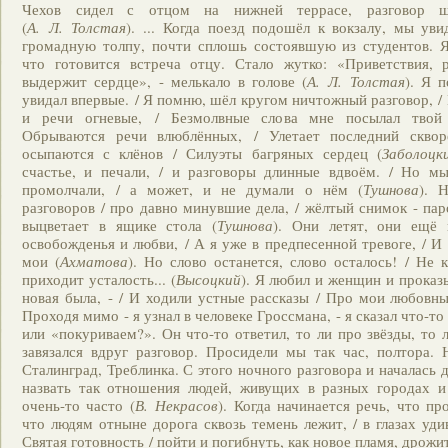
Чехов сидел с отцом на нижней террасе, разговор ш
(
А. Л. Толстая
). ... Когда поезд подошёл к вокзалу, мы ув
громадную толпу, почти сплошь состоявшую из студентов. Я
что готовится встреча отцу. Стало жутко: «Приветствия, р
выдержит сердце», - мелькало в голове (
А. Л. Толстая
). Я 
увидал впервые. / Я помню, шёл кругом ничтожный разговор, /
и речи огневые, / Безмолвные слова мне посылал твой
Обрываются речи влюблённых, / Улетает последний сквор
осыпаются с клёнов / Силуэты багряных сердец (
Заболоцк
счастье, и печали, / и разговоры длинные вдвоём. / Но м
промолчали, / а может, и не думали о нём (
Тушнова
). 
разговоров / про давно минувшие дела, / жёлтый снимок - пар
выцветает в ящике стола (
Тушнова
). Они летят, они ещё 
освобожденья и любви, / А я уже в предпесенной тревоге, / И
мои (
Ахматова
). Но слово останется, слово осталось! / Не к
приходит усталость... (
Высоцкий
). Я любил и женщин и проказы
новая была, - / И ходили устные рассказы / Про мои любовны
Проходя мимо - я узнал в человеке Гроссмана, - я сказал что-то
или «покуриваем?». Он что-то ответил, то ли про звёзды, то 
завязался вдруг разговор. Просидели мы так час, полтора. 
Сталинград, Треблинка. С этого ночного разговора и началась
назвать так отношения людей, живущих в разных городах и
очень-то часто (
В.
Некрасов
). Когда начинается речь, что пр
что людям отныне дорога сквозь темень лежит, / в глазах уд
Святая готовность / пойти и погибнуть, как новое пламя, дрожит