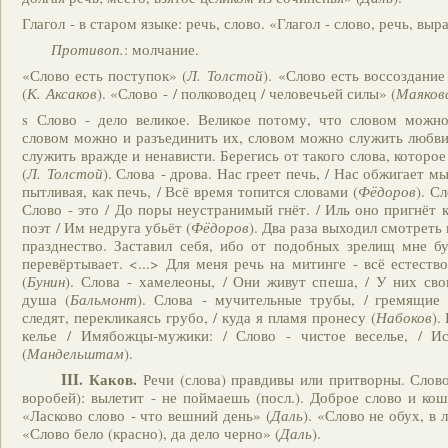
Глагол - в старом языке: речь, слово. «Глагол - слово, речь, выр
Противоп.
: молчание.
«Слово есть поступок» (
Л. Толстой
). «Слово есть воссоздани
(
К. Аксаков
). «Слово - / полководец / человечьей силы» (
Маяков
s Слово - дело великое. Великое потому, что словом можно
словом можно и разъединить их, словом можно служить любв
служить вражде и ненависти. Берегись от такого слова, которо
(
Л. Толстой
). Слова - дрова. Нас греет печь, / Нас обжигает м
пытливая, как печь, / Всё время топится словами (
Фёдоров
). Сл
Слово - это / До поры неустранимый гнёт. / Иль оно пригнёт к
поэт / Им недруга убьёт (
Фёдоров
). Два раза выходил смотреть
празднество. Заставил себя, ибо от подобных зрелищ мне б
перевёртывает. <...> Для меня речь на митинге - всё естеств
(
Бунин
). Слова - хамелеоны, / Они живут спеша, / У них сво
душа (
Бальмонт
). Слова - мучительные трубы, / гремящие 
следят, перекликаясь грубо, / куда я пламя пронесу (
Набоков
).
келье / Имябожцы-мужики: / Слово - чистое веселье, / Ис
(
Мандельштам
).
III. Каков.
Речи (слова) правдивы или притворны. Слово
воробей): вылетит - не поймаешь (посл.). Доброе слово и кош
«Ласково слово - что вешний день» (
Даль
). «Слово не обух, в 
«Слово бело (красно), да дело черно» (
Даль
).