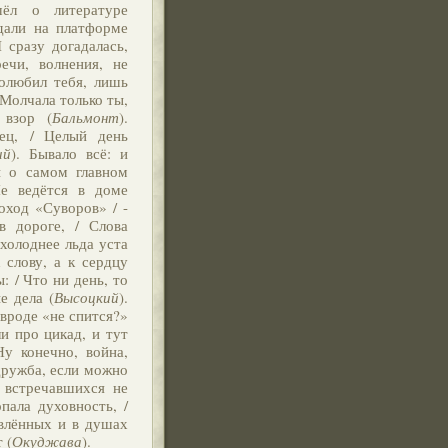
ёл о литературе
идали на платформе
 сразу догадалась,
ечи, волнения, не
полюбил тебя, лишь
 Молчала только ты,
 взор (
Бальмонт
).
ец, / Целый день
ий
). Бывало всё: и
ы о самом главном
Не ведётся в доме
оход «Суворов» / -
в дороге, / Слова
 холоднее льда уста
 слову, а к сердцу
: / Что ни день, то
е дела (
Высоцкий
).
 вроде «не спится?»
ли про цикад, и тут
Ну конечно, война,
 дружба, если можно
 встречавшихся не
опала духовность, /
ивлённых и в душах
 (
Окуджава
).