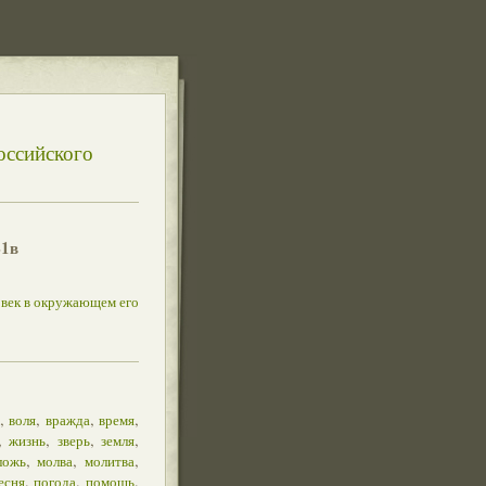
оссийского
41в
овек в окружающем его
,
,
,
,
воля
вражда
время
,
,
,
,
жизнь
зверь
земля
,
,
,
ложь
молва
молитва
,
,
,
есня
погода
помощь