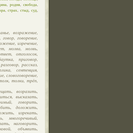
,
,
,
дина
родня
свобода
,
,
,
,
ора
страх
стыд
суд
анье, возражение,
 говор, говорение,
ложение, изречение,
ет, молва, молвь,
ответ, отголосок,
баутка, приговор,
разговор, рассказ,
плика, сентенция,
ие, словоговорение,
толк, толки, трёп,
щать, возразить,
иться, высказать,
римый, говорить,
лбить, доложить,
ложить, изрекать,
ь, многоречивый,
тать, наговорить,
ковой, объявить,