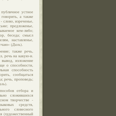
е публичное устное
 говорить, а также
- слово, изреченье,
ьме; предложенье,
зываемое кем-либо;
ор, беседа; смысл
лям, наставленье,
учаю» (
Даль
).
рение; также речь,
з, речь на какую-н.
, вывод, изложение
бще о способности,
льная способность
орить, сообщаться
а; речь, проповедь;
аль
).
способов отбора и
льно сложившихся
сном творчестве -
зыковых средств,
ьного словесного
ия (художественный