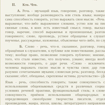
II. Кто. Что.
А.
Речь - звучащий язык, говорение, разговор, такж
выступление; вообще разновидность или стиль языка; манера
сама способность говорить, устно выражать свои мысли. «Речь 
выраженье; что-либо выраженное словами, устно или на пис
связные слова, в коих есть известный смысл; говор, выска
говор, наречие, способ выраженья и произношенья; разгов
говоримого; слово, проповедь, устное обращенье к слушате
поученье, рассужденье, изложенье, объясненье чего-либо, по сл
Б.
Слово - речь, что-н. сказанное, разговор, гово
обращённая к слушателям, к публике или повествование, расска
тему; вообще право, позволение говорить публично; мнение
того, что стало известно, что получено, узнано; иногда воо
возможности говорить, о даре речи. «Слово - исключите
человека выражать гласно мысли и чувства свои; дар гов
разумно сочетаемыми звуками; словесная речь; разговор, бесед
сказание; обет, обещанье, скрепленье истины, ручательство» (
Д
Язык - речь, способность говорить; также совокупность 
использования общеязыковых средств в различных социа
условиях речевой практики, функциональный стиль; в слове
совокупность приёмов использования общенародных я
определяющих своеобразие творчества писателя, отдел
произведения, жанра, эпохи, школы, литературного направлен