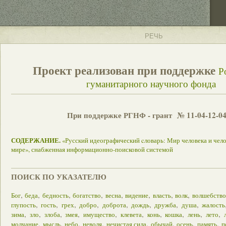
РЕЧЬ
Проект реализован при поддержке
Р
гуманитарного научного фонда
При поддержке РГНФ - грант № 11-04-12-0
СОДЕРЖАНИЕ.
«Русский идеографический cловарь: Мир человека и чел
мире», снабженная информационно-поисковой системой
ПОИСК ПО УКАЗАТЕЛЮ
,
,
,
,
,
,
,
,
Бог
беда
бедность
богатство
весна
видение
власть
волк
волшебство
,
,
,
,
,
,
,
,
глупость
гость
грех
добро
доброта
дождь
дружба
душа
жалость
,
,
,
,
,
,
,
,
,
,
зима
зло
злоба
змея
имущество
клевета
конь
кошка
лень
лето
,
,
,
,
,
,
,
,
молчание
мысль
небо
неволя
нечистая сила
обычай
осень
память
п