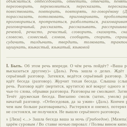
объясниться, отбеседовать, ответить, отвечать, пенять
переговорить, перемолвиться, пересказать, пересказ
повествовать, повторить, повторять, по-говорёному (Да
порассказать, потолковать, приговаривать, проболтать
проговориться, протрепаться, разболтаться, разговариват
разговорчивый, рассказать, рассказывать, расспрашив
речевой, речисто, речистый, сговорить, сказануть, ска
словесно, словесный, словом, сообщить, спорить, спраш
судачить, талдычить, твердить, толковать, трактов
шушукать, языкастый, языкатый, языковой
I.
Быть.
Об этом речь впереди. О чём речь пойдёт? «Ваша ре
высказаться другому)» (
Даль
). Речь зашла о делах. Ждёт (
серьёзный разговор. Затеялся, ведётся серьёзный разговор. З
идёт беседа (разговор). Журчит тихая беседа. Слышна (слы
речь. Разговор идёт (вертится, крутится) всё вокруг одного и
чьи-то слова, обрывки разговора. Разговоры не смолкают. Зат
Течёт дружеская беседа. Внезапно смолк (затих, умолк) ра
начатый разговор. «Отбеседовав, да за ужин» (
Даль
). Кончен 
чем нам больше разговаривать). Растерялся и онемел, потерял
не состоялся, не получился. Не вышло серьёзного разговора.
s [Лиза] <...> Зашла беседа ваша за ночь (
Грибоедов
). [Мазепа
царём суровым / Во ставке ночью пировал: / Полны вином кипе