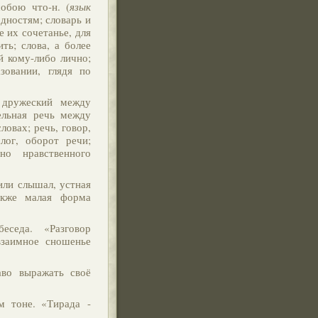
собою что-н. (
язык
одностям; словарь и
е их сочетанье, для
ть; слова, а более
й кому-либо лично;
зовании, глядя по
 дружеский между
ельная речь между
ловах; речь, говор,
лог, оборот речи;
но нравственного
 или слышал, устная
акже малая форма
еседа. «Разговор
 взаимное сношенье
аво выражать своё
м тоне. «Тирада -