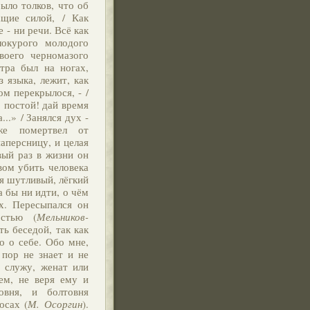
было толков, что об
щие силой, / Как
е - ни речи. Всё как
локурого молодого
воего черномазого
тра был на ногах,
з языка, лежит, как
ом перекрылося, - /
, постой! дай время
...» / Занялся дух -
же помертвел от
аперсницу, и целая
вый раз в жизни он
вом убить человека
ся шутливый, лёгкий
а бы ни идти, о чём
х. Пересыпался он
остью (
Мельников-
ть беседой, так как
ко о себе. Обо мне,
 пор не знает и не
е служу, женат или
ем, не веря ему и
овня, и болтовня
осах (
М. Осоргин
).