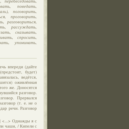
, перебеседовать,
ывать, поведать,
ль), поговорить,
ся, проговорить,
ь, разговориться,
ать, рассуждать,
зать, сказывать,
ивать, спросить,
ать, упоминать,
чь впереди (дайте
предстоит, будет)
авязалась, ведётся,
шится) оживлённая
 того же. Доносятся
янувшийся разговор.
зговор. Прервался
разговор (т. е. не о
 дар речи. Разговор
] <...> Однажды я с
ли чаши, / Кипели с