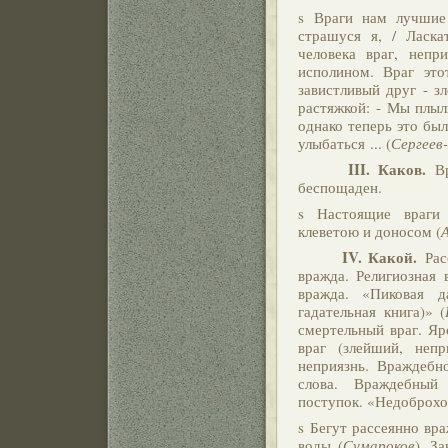
s Враги нам лучшие
страшуся я, / Ласка
человека враг, неп
исполином. Враг это
завистливый друг - з
растяжкой: - Мы плыли 
однако теперь это бы
улыбаться ... (
Сергеев
III. Каков.
Вр
беспощаден.
s Настоящие враги 
клеветою и доносом (
IV. Какой.
Расо
вражда. Религиозная 
вражда. «Пиковая д
гадательная книга)» (
смертельный враг. Яр
враг (злейший, неп
неприязнь. Враждебн
слова. Враждебный 
поступок. «Недоброхо
s Бегут рассеянно вра
воды (
Сумароков
). З