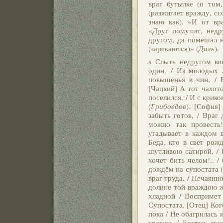
враг бутылке (о том
(разжигает вражду, сс
знаю как). «И от в
«Друг помучит, недр
другом, да помешал н
(зарекаются)» (
Даль
).
s Слыть недругом ко
один, / Из молодых л
повышенья в чин, / 
[Чацкий] А тот чахот
поселился, / И с крико
(
Грибоедов
). [София]
забыть готов, / Враг 
можно так провесть
угадывает в каждом 
Беда, кто в свет рож
шутливою сатирой, / 
хочет бить челом!.. /
дождём на супостата 
враг труда, / Нечаянн
долине той враждою ж
хладной / Воспримет 
Супостата. [Отец] Ког
пока / Не обагрилась 
вражда / Боится лож