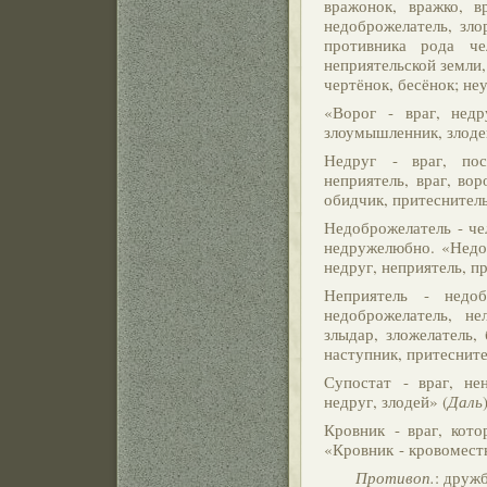
вражонок, вражко, в
недоброжелатель, зло
противника рода че
неприятельской земли,
чертёнок, бесёнок; не
«Ворог - враг, недру
злоумышленник, злодей
Недруг - враг, по
неприятель, враг, вор
обидчик, притеснитель
Недоброжелатель - че
недружелюбно. «Недоб
недруг, неприятель, п
Неприятель - недоб
недоброжелатель, не
злыдар, зложелатель, 
наступник, притесните
Супостат - враг, нен
недруг, злодей» (
Даль
Кровник - враг, кот
«Кровник - кровоместн
Противоп.
:
дружб