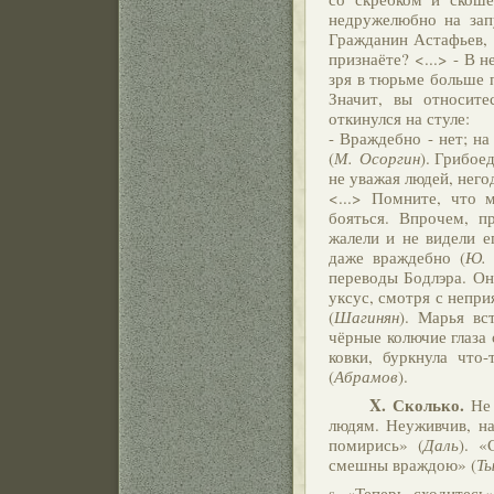
недружелюбно на зап
Гражданин Астафьев, <
признаёте? <...> - В 
зря в тюрьме больше п
Значит, вы относит
откинулся на стуле:
- Враждебно - нет; на
(
М. Осоргин
). Грибое
не уважая людей, него
<...> Помните, что 
бояться. Впрочем, п
жалели и не видели е
даже враждебно (
Ю. 
переводы Бодлэра. Он
уксус, смотря с непр
(
Шагинян
). Марья вс
чёрные колючие глаза 
ковки, буркнула что
(
Абрамов
).
X.
Сколько.
Не 
людям. Неуживчив, на
помирись» (
Даль
). «
смешны враждою» (
Ты
s «Теперь сходитесь