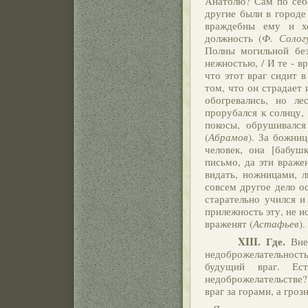
Анатолю? Сам по себе
другие были в городе
враждебны
ему и х
должность (
Ф. Солог
Полны могильной бе
нежностью, / И те - вр
что этот враг сидит 
том, что он страдает и
обогревались, но л
прорубался к солнцу, 
покосы, обрушивался
(
Абрамов
). За божни
человек, она [бабуш
письмо, да эти вражен
видать, ножницами, л
совсем другое дело о
старательно учился и
прилежность эту, не и
враженят (
Астафьев
).
XIII.
Где.
Внеш
недоброжелательност
будущий враг. Ест
недоброжелательстве? 
враг за горами, а гроз