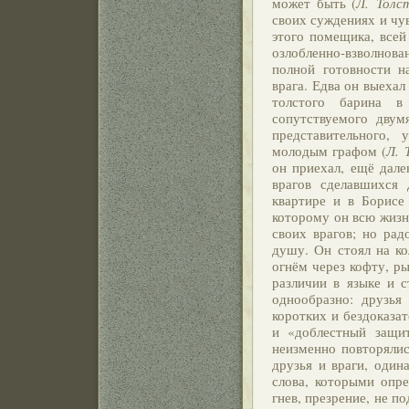
может быть (
Л. Толс
своих суждениях и чув
этого помещика, всей
озлобленно-взволнова
полной готовности н
врага. Едва он выехал
толстого барина в
сопутствуемого дву
представительного,
молодым графом (
Л. 
он приехал, ещё дале
врагов сделавшихся 
квартире и в Борисе
которому он всю жизн
своих врагов; но рад
душу. Он стоял на ко
огнём через кофту, ры
различии в языке и 
однообразно: друзья
коротких и бездоказат
и «доблестный защит
неизменно повторялис
друзья и враги, один
слова, которыми опр
гнев, презрение, не п