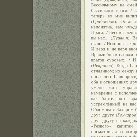
Бессильному не смей
бессильные враги. / 
теперь во мне кипи
(
Грибоедов
). Оставь
непонятна, вам чужд
Прага; / Бессмысленн
вы нас... (
Пушкин
). В
ныне: / Исконные, кров
И веря и не веря вно
Враждебным словом о
врагов суровых, / 
(
Некрасов
). Когда Га
отчаянном; но между н
после чего Ганя проси
оба в отношениях дру
уменье жить, управ
намерение с исполнен
как бдительного вра
устремлённый на вас
Обломова с Захаром б
друг другу (
Гончаров
друг другу на каждо
«Резвого», капитан
посматривая на адмир
командиры судов к ф