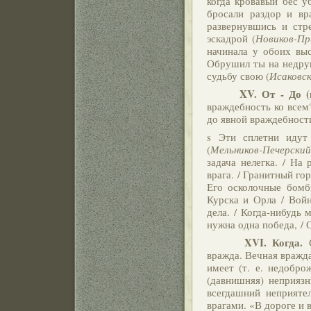
когда кровавый бес у
бросали раздор и вр
развернувшись и стр
эскадрой (
Новиков-Пр
начинала у обоих вы
Обрушил ты на недруг
судьбу свою (
Исаковс
XV. От - До (в п
враждебность ко всем
до явной враждебности
s Эти сплетни идут
(
Мельников-Печерский
задача нелегка. / На
врага. / Гранитный го
Его осколочные бомб
Курска и Орла / Войн
дела. / Когда-нибудь 
нужна одна победа, / 
XVI.
Когда.
С
вражда. Вечная вражда
имеет (т. е. недобро
(давнишняя) неприязн
всегдашний неприятел
врагами. «В дороге и