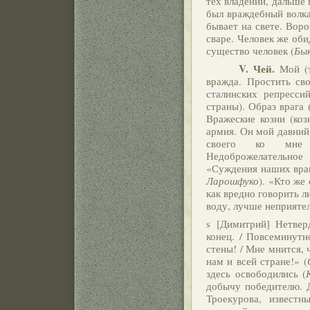
тех владений, дальше 
был враждебный волка
бывает на свете. Воро
сваре. Человек же оби
существо человек (
Бы
V. Чей.
Мой (тв
вражда. Простить сво
сталинских репресси
страны). Образ врага 
Вражеские козни (коз
армия. Он мой давний
своего ко мне не
Недоброжелательное 
«Суждения наших враг
Ларошфуко
). «Кто же 
как вредно говорить ли
воду, лучше неприятел
s [Димитрий] Нетвер
конец. / Повсеминут
стены! / Мне мнится, ч
нам и всей стране!» (
здесь освободились (
добычу победителю. Д
Троекурова, известн