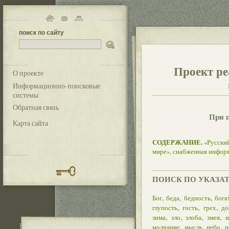
поиск по сайту
Проект ре
О проекте
Информационно-поисковые
системы
Обратная связь
При 
Карта сайта
СОДЕРЖАНИЕ.
«Русский
мире», снабженная инфор
ПОИСК ПО УКАЗА
,
,
,
Бог
беда
бедность
бога
,
,
,
глупость
гость
грех
до
,
,
,
,
зима
зло
злоба
змея
и
,
,
,
молчание
мысль
небо
н