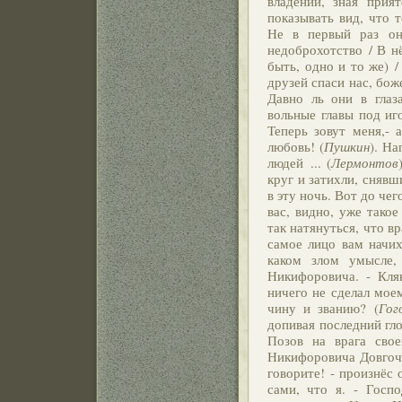
владений, зная прия
показывать вид, что 
Не в первый раз он
недоброхотство / В нё
быть, одно и то же) /
друзей спаси нас, боже
Давно ль они в глаз
вольные главы под иг
Теперь зовут меня,- 
любовь! (
Пушкин
).
Нап
людей ... (
Лермонтов
круг и затихли, снявш
в эту ночь. Вот до че
вас, видно, уже тако
так натянуться, что в
самое лицо вам начих
каком злом умысле,
Никифоровича. - Кля
ничего не сделал мое
чину и званию? (
Гог
допивая последний гло
Позов на врага свое
Никифоровича Довгочху
говорите! - произнёс 
сами, что я. - Госп