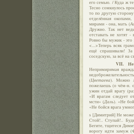
его семью. / Куда ж т
Тесно сомкнулось прос
то по другую сторону 
отделённая окопами
мирами - она, мать (
А
Дружно. Так нет вед
отставать не хотят -
Ровно бы мужик - это 
<...>Теперь всяк гра
ещё спрашивали! За 
соседскую, за всё на с
VII. Необход
Непримиримая вражда
недоброжелательност
(
Цветаева
). Можно 
пожелаешь (о чём-н. о
ужин отдай врагу (ра
«И врагам следует о
мсти» (
Даль
). «Не бо
«Не бойся врага умног
s [Димитрий] Не может
Стой!.. Ступай!.. Бу
Бегите, тщитеся Димит
ворогу идти замуж (