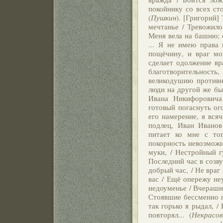
покойнику со всех ст
(
Пушкин
). [Григорий]
мечтанье / Тревожило
Меня вела на башню; 
... Я не имею права 
пощёчину, и враг м
сделает одолжение вр
благотворительност
великодушию противн
люди на другой же бы
Ивана Никифоровича
готовый погаснуть ог
его намерение, я вся
подлец, Иван Ивано
питает ко мне с то
покорность невозможн
муки, / Нестройный г
Последний час в созву
добрый час, / Не враг
вас / Ещё опережу н
недоуменье / Вчерашни
Стоявшие бессменно п
так горько я рыдал, /
повторял... (
Некрасо