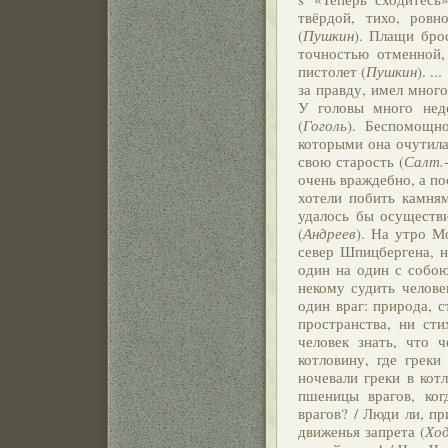
твёрдой, тихо, ров
(
Пушкин
). Плащи бро
точностью отменной,
пистолет (
Пушкин
). .
за правду, имел много
У головы много недо
(
Гоголь
). Беспомощно
которыми она очутила
свою старость (
Салт.
очень враждебно, а по
хотели побить камням
удалось бы осуществи
(
Андреев
). На утро М
север Шпицбергена, н
один на один с собою
некому судить челове
один враг: природа, с
пространства, ни сти
человек знать, что ч
котловину, где греки
ночевали греки в кот
пшеницы врагов, ког
врагов? / Люди ли, пр
движенья запрета (
Хо