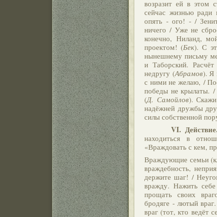
возразит ей в этом 
сейчас жизнью ради н
опять - ого! - / Зен
ничего / Уже не сброс
конечно, Ниланд, мо
проектом! (
Бек
). С э
нынешнему письму мех
и Таборский. Расчёт
недругу (
Абрамов
). Я
с ними не желаю, / По
победы не крылаты. /
(
Д. Самойлов
). Скажи
надёжней дружбы друг
силы собственной пору
VI. Действие. Сос
находиться в отнош
«Враждовать с кем, пр
Враждующие семьи (кл
враждебность, неприя
держите шаг! / Неуго
вражду. Нажить себе
прощать своих враг
бродяге - лютый враг.
враг (тот, кто ведёт 