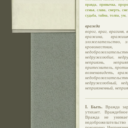
,
,
правда
привычка
проро
,
,
,
семья
слава
смерть
сме
,
,
,
,
судьба
тайна
толпа
ум
вражда
ворог, враг, врагиня
вражина, вражишк
зложелательство, зл
кровоместник, 
недоброжелательств
недружелюбие, недру
неприязнь, неприя
притеснитель, против
возненавидеть, вра
недоброжелательств
недружелюбный, нед
неприязненный, непри
I.
Быть.
Вражда заро
утихает. Враждебное
Вражда не унимает
недоброжелательство
покончено. Неприязнен