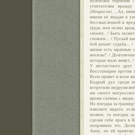
холопское терпение 
угнетателям вражду
(
Некрасов
). ...Ах, ня
имени её впадая в уми
бессмысленной и вред
грудь моя полна вражд
своему. / Быть может
спокоен... / Пускай н
бой решит судьба... /
жизни есть мрачные с
могилы? / Долговечнос
которые мало живут, /
У несчастного друг у
Восстающим против з
Всем привет и всем жел
Бодрый дух среди не
встретили недружелюб
им своего матросског
время съёмки с якоря
Но поездка за границу
изволите видеть: есл
можем, то поездка за
сделав себе врага в 
поправишь это, Долл
Анну, но ей приятно 