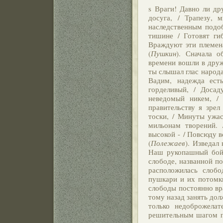
s Враги! Давно ли др
досуга, / Трапезу,
наследственным подоб
тишине / Готовят гиб
Враждуют эти племена
(
Пушкин
). Сначала 
времени вошли в дру
ты слышал глас народа;
Вадим, надежда ест
горделивый, / Досад
неведомый никем, /
правительству я зрел 
тоски, / Минуты ужас
мильонам творений.
высокой - / Повсюду в
(
Полежаев
). Изведал
Наш рукопашный бой!
слободе, названной п
расположилась слобо
пушкари и их потомки
слободы постоянно вр
тому назад занять дол
только недоброжелат
решительным шагом по