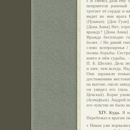
s Я смеясь дала ему 
неприятеля раненый 
трогает её сердце и н
видит во мне врага Р
(
Пушкин
). [Дон Гуан
[Дона Анна] Нет, отро
вражду? [Дона Анна] 
Вражда бесплодно го
болит. / Не дикий гн
слово всепрощенья /
полны борьбы, Сестра 
книга в нём судьбы, -
П. Б. Шелли). Дела л
и злее, чем всегда. Н
Они заражали помы
достижениям жестоки
на выгоне, около завод
он увидел его глаза
Ценский
). Борис улов
(
Астафьев
). Андрей п
его чувстве не было н
XIV.
Куда.
Я не
Перебежал к врагам (в
s Никак уже ворвались