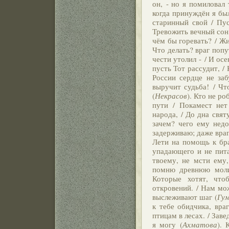
он, - но я помиловал 
когда принуждён я бы
старинный свой / Пус
Тревожить вечный сон
чём бы горевать? / Жи
Что делать? враг попу
чести утолил - / И ос
пусть Тот рассудит, /
России сердце не забу
выручит судьба! / Чт
(
Некрасов
). Кто не ро
пути / Покамест нет
народа, / До дна свят
зачем? чего ему недо
задерживаю; даже враг
Лети на помощь к бра
упадающего и не пита
твоему, не мсти ему,
помню древнюю молит
Которые хотят, что
откровений. / Нам мо
выслеживают шаг (
Гум
к тебе обидчика, враг
птицам в лесах. / Зав
я могу (
Ахматова
). 