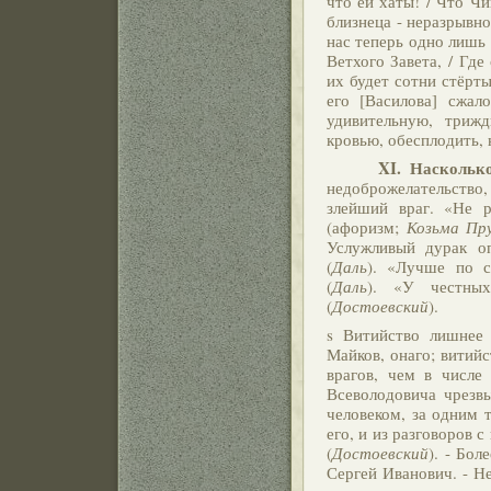
что ей хаты! / Что Чи
близнеца - неразрывно
нас теперь одно лишь 
Ветхого Завета, / Где
их будет сотни стёрты
его [Василова] сжал
удивительную, триж
кровью, обесплодить, 
XI.
Насколько
недоброжелательство,
злейший враг. «Не 
(афоризм;
Козьма Пр
Услужливый дурак оп
(
Даль
). «Лучше по с
(
Даль
). «У честных
(
Достоевский
).
s Витийство лишнее 
Майков, онаго; витийс
врагов, чем в числе 
Всеволодовича чрезвы
человеком, за одним 
его, и из разговоров
(
Достоевский
). - Бол
Сергей Иванович. - Не