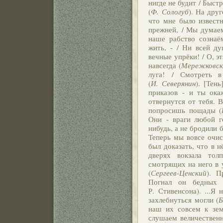
нигде не будит / Быстр
(
Ф. Сологуб
). На друг
что мне было известн
прежней, / Мы думаем
наше рабство сознаё
жить, - / Ни всей ду
вечные упрёки! / О, э
навсегда (
Мережковск
луга! / Смотреть в
(
И. Северянин
). [Тен
приказов - и ты ока
отвернутся от тебя.
В
попросишь пощады (
Они - враги любой г
нибудь, а не бродили 
Теперь мы вовсе очис
был доказать, что в н
дверях вокзала тол
смотрящих на него в 
(
Сергеев-Ценский
). П
Погнал он бедных 
Р. Стивенсона). ...Я
захлебнуться могли (
Б
наш их совсем к зе
слушаем величественн