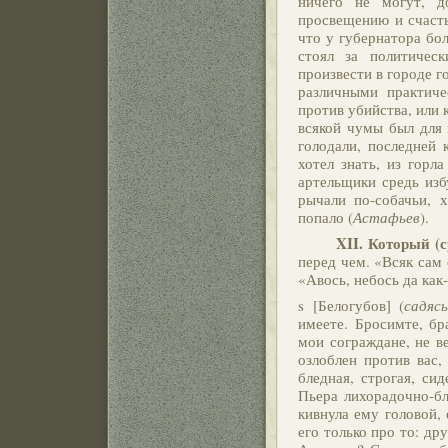
ничего не могут, д
просвещению и счаст
что у губернатора бол
стоял за политичес
произвести в городе г
различными практиче
против убийства, или к
всякой чумы был для 
голодали, последней 
хотел знать, из горла
артельщики средь изб
рычали по-собачьи, х
попало (
Астафьев
).
XII. Который (сре
перед чем. «Всяк сам 
«Авось, небось да как
s [Белогубов] (
садяс
имеете. Бросимте, бр
мои сограждане, не в
озлоблен против вас,
бледная, строгая, си
Пьера лихорадочно-бл
кивнула ему головой, 
его только про то: др