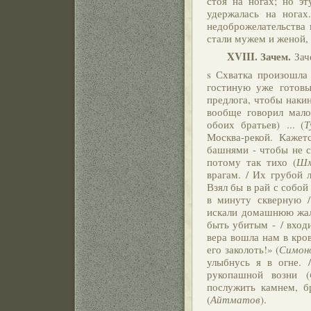
стоя на ногах; но эт
удержалась на ногах
недоброжелательства 
стали мужем и женой, 
XVIII. Зачем.
Заче
s Схватка произошла 
гостиную уже готов
предлога, чтобы накин
вообще говорил мало
обоих братьев) ... (
Т
Москва-рекой. Кажет
башнями - чтобы не с
потому так тихо (
Шм
врагам. / Их грубой 
Взял бы в рай с собой
в минуту скверную /
искали домашнюю жало
быть убитым - / входи
вера вошла нам в кров
его заколоть!» (
Симон
улыбнусь я в огне. 
рукопашной возни (
послужить камнем, б
(
Айтматов
).