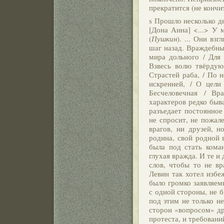
прекратится (не кончи
s Прошло несколько д
[Дона Анна] <...> У 
(
Пушкин
). ... Они вз
шаг назад. Враждебны
мира дольного / Для 
Взвесь волю твёрдую
Страстей раба, / По н
искренней, / О цели
Бесчеловечная / Вра
характеров редко быв
разъедает постоянное
не спросит, не пожале
врагов, ни друзей, н
родина, свой родной 
была под стать кома
глухая вражда. И те и 
слов, чтобы то не вр
Левин так хотел избе
было громко заявляем
с одной стороны, не 
под этим не только н
сторон «вопросом» др
протеста, и требований