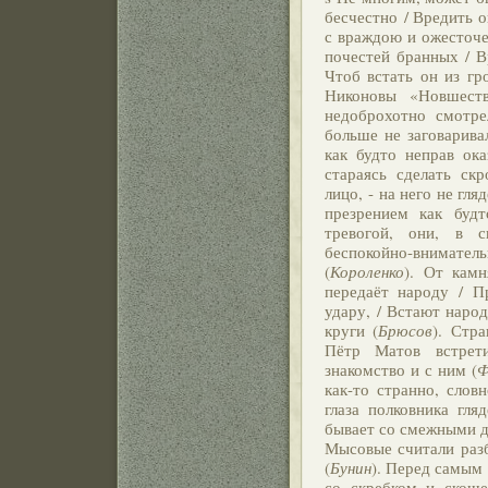
бесчестно / Вредить о
с враждою и ожесточе
почестей бранных / В
Чтоб встать он из гр
Никоновы «Новшест
недоброхотно смотре
больше не заговарива
как будто неправ ока
стараясь сделать ск
лицо, - на него не гля
презрением как будт
тревогой, они, в с
беспокойно-внимател
(
Короленко
). От камн
передаёт народу / П
удару, / Встают народ
круги (
Брюсов
). Стр
Пётр Матов встрет
знакомство и с ним (
Ф
как-то странно, слов
глаза полковника гля
бывает со смежными д
Мысовые считали раз
(
Бунин
). Перед самым
со скребком и скоше