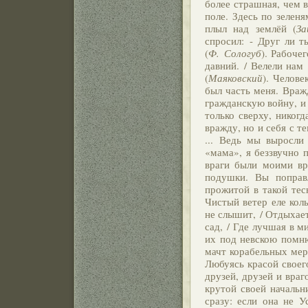
более страшная, чем в
поле. Здесь по зелен
плыл над землёй (
За
спросил: - Друг ли т
(
Ф. Сологуб
). Рабоче
давний. / Велели нам 
(
Маяковский
). Челове
был часть меня. Враж
гражданскую войну, и
только сверху, никог
вражду, но и себя с те
... Ведь мы выросли
«мама», я беззвучно 
враги были моими вр
подушки. Вы поправ
прожитой в такой тес
Чистый ветер еле кол
не слышит, / Отдыхает
сад, / Где лучшая в м
их под невскою помн
мачт корабельных мере
Любуясь красой своего
друзей, друзей и враг
крутой своей начальн
сразу: если она не У