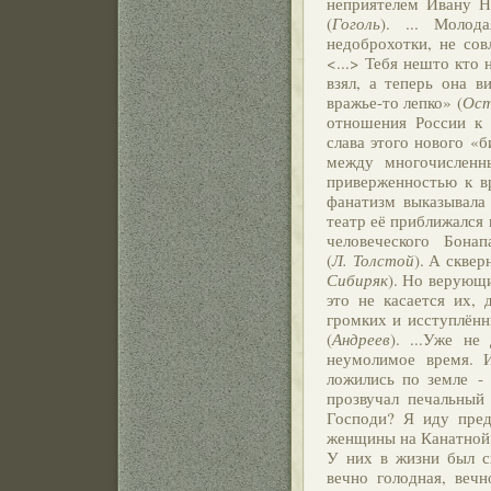
неприятелем Ивану Н
(
Гоголь
). ... Моло
недоброхотки, не сов
<...> Тебя нешто кто 
взял, а теперь она в
вражье-то лепко» (
Ост
отношения России к 
слава этого нового «
между многочисленн
приверженностью к вр
фанатизм выказывала
театр её приближался
человеческого Бона
(
Л. Толстой
). А скве
Сибиряк
). Но верующи
это не касается их, 
громких и исступлённ
(
Андреев
). ...Уже н
неумолимое время. 
ложились по земле - 
прозвучал печальный
Господи? Я иду пред
женщины на Канатной
У них в жизни был св
вечно голодная, веч