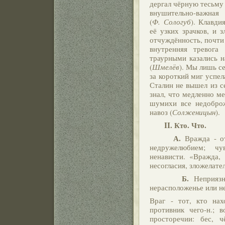
дергал чёрную тесьму 
внушительно-важна
(
Ф. Сологуб
). Клавди
её узких зрачков, и з
отчуждённость, почти 
внутренняя тревога 
траурными казались н
(
Шмелёв
). Мы лишь с
за короткий миг успе
Сталин не вышел из с
знал, что медленно ме
шумихи все недоброж
навоз (
Солженицын
).
II. Кто. Что.
А.
Вражда - о
недружелюбием; чу
ненависти. «Вражда,
несогласия, зложелате
Б.
Неприяз
нерасположенье или н
Враг - тот, кто на
противник чего-н.; в
просторечии: бес, ч