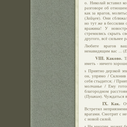
о. Николай вставил ко
разговоре об отношен
как за врагов, молить
(
Зайцев
). Они сближа
но тут же в бессилии 
вражина! У новостр
стремились скрыть св
другого, всё сильнее р
Любите врагов ваш
ненавидящим вас ... (
Е
VIII.
Каково.
Тя
иметь - ничего хороше
s Приятно дерзкой эп
он, упрямо / Склонив 
себя стыдится; / Прият
молчанье / Ему гото
благородном расстоян
(
Пушкин
). Чуждаться в
IX.
Как.
Отн
Встретил неприязненн
врагами. Смотрит с н
с новой силой.
s Не многим, может бы