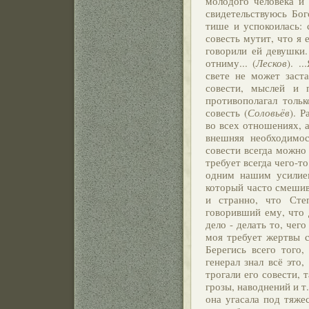
молодого человека и 
свидетельствуюсь Бог
тише и успокоилась: 
совесть мутит, что я 
говорили ей девушки.
отниму... (
Лесков
). .
свете не может заст
совести, мыслей и п
противополагал толь
совесть (
Соловьёв
). 
во всех отношениях, а
внешняя необходимос
совести всегда можно
требует всегда чего-т
одним нашим усилием
который часто смешив
и странно, что Сте
говоривший ему, что 
дело - делать то, чего
моя требует жертвы с
Берегись всего того,
генерал знал всё это,
трогали его совести, 
грозы, наводнений и т. 
она угасала под тяже