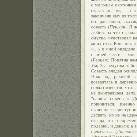
с молодым охотником,
сказал он им, - а я
закричали ему из толп
его рассеянно, сказав
совесть (
Пушкин
). Я 
любил, за что страдал
смутно чувствовал ка
моих глаз. Конечно, я
<...> и мной овладело 
о моей чести - моя 
(
Герцен
). Понятна нам
Умрёт, недугом тайн
Совесть злодея осилил
Нож под ракитой з
возвратясь в деревн
солдат известно что: 
не выигравшем дело,
"нанятая совесть"» (
Д
повиниться, именн
нынешнего преступник
дескать, но не на церк
склада, что непремен
подарки, и деньги; а 
щекотала... (
Достоевс
Афанасий Иванович, - 