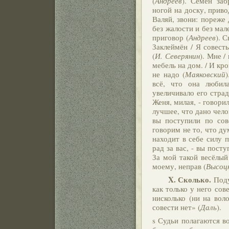
(
Андреев
). Семён заб
ногой на доску, прив
Валяй, звони: пореже 
без жалости и без ма
приговор (
Андреев
). 
Заклеймён / Я совест
(
И. Северянин
). Мне /
мебель на дом. / И кр
не надо (
Маяковский
всё, что она любил
увеличивало его страд
Женя, милая, - говори
лучшее, что дано чело
вы поступили по сов
говорим не то, что ду
находит в себе силу п
рад за вас, - вы посту
За мой такой весёлый 
моему, неправ (
Высоц
X.
Сколько.
Поду
как только у него сов
нисколько (ни на вол
совести нет» (
Даль
).
s Судьи полагаются в