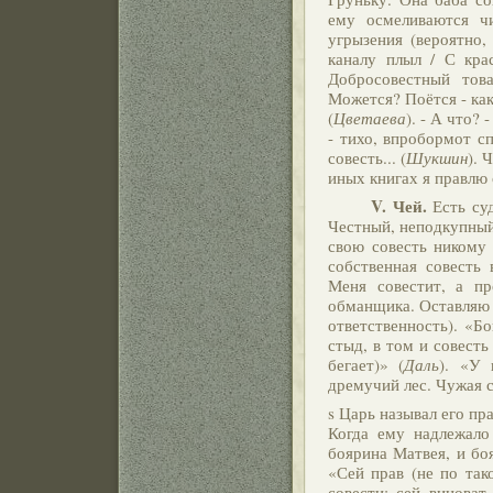
ему осмеливаются ч
угрызения (вероятно, 
каналу плыл / С кра
Добросовестный тов
Можется? Поётся - как
(
Цветаева
). - А что? 
- тихо, впробормот сп
совесть... (
Шукшин
). 
иных книгах я правлю
V.
Чей.
Есть суд
Честный, неподкупный 
свою совесть никому 
собственная совесть 
Меня совестит, а пр
обманщика. Оставляю э
ответственность). «Б
стыд, в том и совесть 
бегает)» (
Даль
). «У 
дремучий лес. Чужая с
s Царь называл его пр
Когда ему надлежало
боярина Матвея, и бо
«Сей прав (не по так
совести; сей виноват