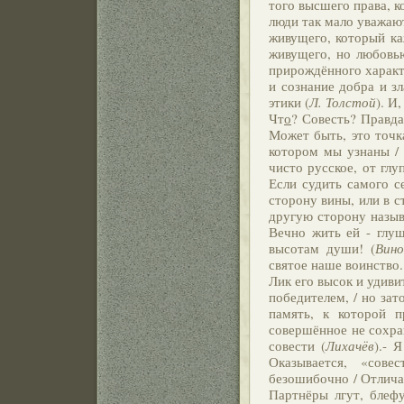
того высшего права, к
люди так мало уважают
живущего, который ка
живущего, но любовь
прирождённого характе
и сознание добра и з
этики (
Л. Толстой
). И
Чт
о
? Совесть? Правда
Может быть, это точка
котором мы узнаны / 
чисто русское, от глу
Если судить самого с
сторону вины, или в с
другую сторону назыв
Вечно жить ей - глуш
высотам души! (
Вино
святое наше воинство. 
Лик его высок и удиви
победителем, /
но зат
память, к которой п
совершённое не сохран
совести (
Лихачёв
).- 
Оказывается, «сове
безошибочно / Отличат
Партнёры лгут, блефу