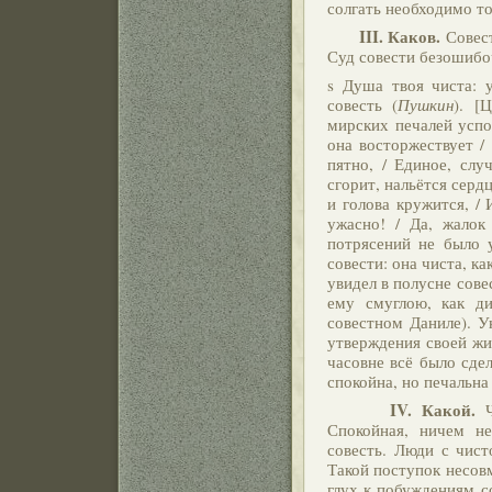
солгать необходимо тож
III.
Каков.
Совест
Суд совести безошибоч
s Душа твоя чиста: у
совесть (
Пушкин
). [
мирских печалей успок
она восторжествует /
пятно, / Единое, слу
сгорит, нальётся серд
и голова кружится, / 
ужасно! / Да, жалок
потрясений не было у
совести: она чиста, как
увидел в полусне сове
ему смуглою, как ди
совестном Даниле). У
утверждения своей жи
часовне всё было сдел
спокойна, но печальна 
IV.
Какой.
Чи
Спокойная, ничем не
совесть. Люди с чист
Такой поступок несов
глух к побуждениям с