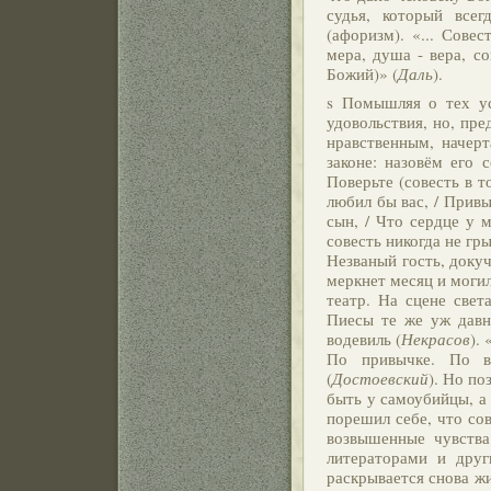
судья, который всег
(афоризм). «... Совес
мера, душа - вера, со
Божий)» (
Даль
).
s Помышляя о тех ус
удовольствия, но, пре
нравственным, начер
законе: назовём его 
Поверьте (совесть в т
любил бы вас, / Привы
сын, / Что сердце у 
совесть никогда не гры
Незваный гость, докуч
меркнет месяц и моги
театр. На сцене свет
Пиесы те же уж давно
водевиль (
Некрасов
).
По привычке. По в
(
Достоевский
). Но по
быть у самоубийцы, а
порешил себе, что сов
возвышенные чувства
литераторами и дру
раскрывается снова жи