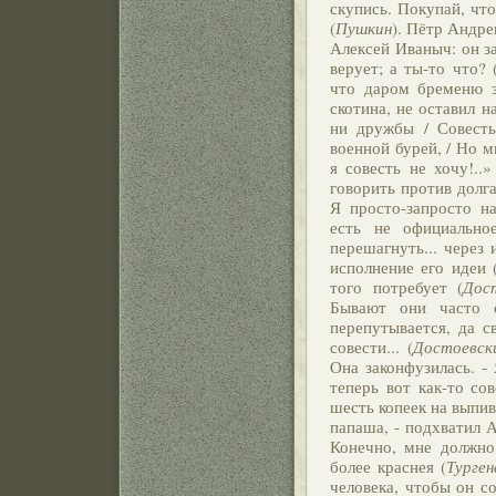
скупись. Покупай, что
(
Пушкин
). Пётр Андре
Алексей Иваныч: он за
верует; а ты-то что? 
что даром бременю з
скотина, не оставил н
ни дружбы / Совесть 
военной бурей, / Но м
я совесть не хочу!..»
говорить против долга
Я просто-запросто на
есть не официально
перешагнуть... через 
исполнение его идеи 
того потребует (
Дос
Бывают они часто 
перепутывается, да с
совести... (
Достоевск
Она законфузилась. - 
теперь вот как-то со
шесть копеек на выпив
папаша, - подхватил А
Конечно, мне должно 
более краснея (
Турген
человека, чтобы он с