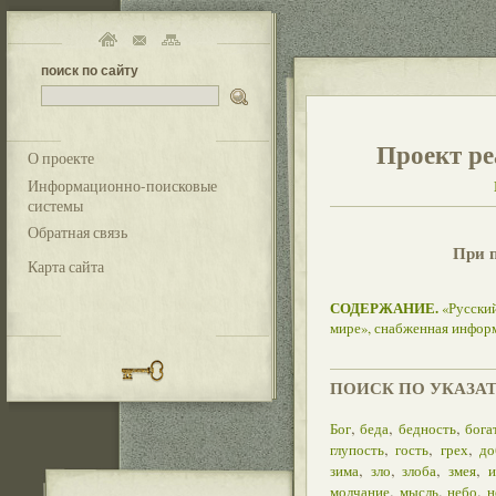
поиск по сайту
Проект ре
О проекте
Информационно-поисковые
системы
Обратная связь
При 
Карта сайта
СОДЕРЖАНИЕ.
«Русский
мире», снабженная инфор
ПОИСК ПО УКАЗА
,
,
,
Бог
беда
бедность
бога
,
,
,
глупость
гость
грех
до
,
,
,
,
зима
зло
злоба
змея
и
,
,
,
молчание
мысль
небо
н