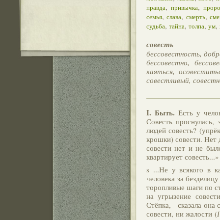
,
,
правда
привычка
проро
,
,
,
семья
слава
смерть
сме
,
,
,
,
судьба
тайна
толпа
ум
совесть
бессовестность, добр
бессовестно, бессов
каяться, осовестить
совестливый, совестн
I.
Быть.
Есть у челов
Совесть проснулась, 
людей совесть? (упрёк
крошки) совести. Нет 
совести нет и не был
квартирует совесть...»
s ...Не у всякого в 
человека за безделицу 
торопливые шаги по ст
на угрызение совест
Стёпка, - сказала она 
совести, ни жалости (