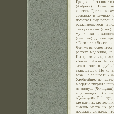
Греция, а без совести
(
Андреев
). ...Всем с
совесть. Где-то, в с
сверлило и мучило (
помогает ему порой о
разлагающегося - в п
свежую жизнь (
Блок
).
мучит, жизнь хлопоче
(
Гумилёв
). Долгий мра
/ Говорит: «Восстань!
Чем же вы осветитесь 
растёте медленно, но
Вы грозите скрытою 
убивает. Я под Лешнюв
зачем я энтого срубил
гада, душой. По ноча
века - в сонности / 
Удобнейшее из чудаче
в сердце вкурил анашу.
не пишу... (
Высоцкий
)
ещё найдёт. Всё мел
(
Дудинцев
). Тебе чуди
где память, где возни
знаешь места их рас
посылать сигналы, что