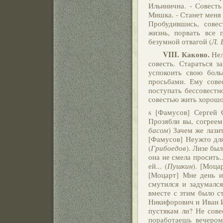
Ильинична. - Совесть
Мишка. - Станет меня с
Пробудившись, совес
жизнь, порвать все 
безумной отвагой (
Л. 
VIII.
Каково.
Нел
совесть. Стараться з
успокоить свою боль
просьбами. Ему сове
поступать бессовестно
совестью жить хорошо
s [Фамусов] Сергей С
Прозябли вы, согреем
басом
) Зачем же лази
[Фамусов] Неужто для
(
Грибоедов
). Лизе бы
она не смела просить.
ей... (
Пушкин
). [Моца
[Моцарт] Мне день и
смутился и задумался
вместе с этим было с
Никифорович и Иван И
пустякам ли? Не сове
поработаешь вечером