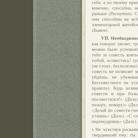
себе, а по твоему при
конечно, способна, 
раньше (
Распутин
). 
они способны на всё
элементарной житейск
(
Быков
).
VII.
Необходимос
как говорит (велит, т
можно было успокоить
тебе за совесть взять
тобой, осовестись! (
(не стоит, бесполезно
совесть не позволит 
уйдёшь, не убежишь
Бессовестного не усо
правоте). Будь хозя
совести и при бол
посовестился!» (
Даль
позору, покору)» (
Дал
«Делай по совести (че
утаишь» (
Даль
). «С с
перемудришь» (
Даль
).
s Не чувствуя раская
твердивший ему: ты 