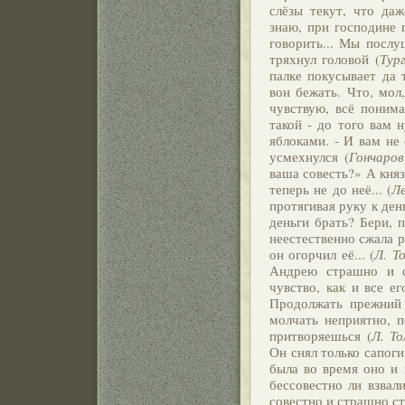
слёзы текут, что да
знаю, при господине 
говорить... Мы послу
тряхнул головой (
Тур
палке покусывает да 
вон бежать. Что, мол
чувствую, всё понима
такой - до того вам 
яблоками. - И вам не 
усмехнулся (
Гончаров
ваша совесть?» А княз
теперь не до неё... (
Л
протягивая руку к ден
деньги брать? Бери, п
неестественно сжала р
он огорчил её... (
Л. Т
Андрею страшно и с
чувство, как и все е
Продолжать прежний 
молчать неприятно, п
притворяешься (
Л. Т
Он снял только сапоги
была во время оно и 
бессовестно ли взвал
совестно и страшно ст