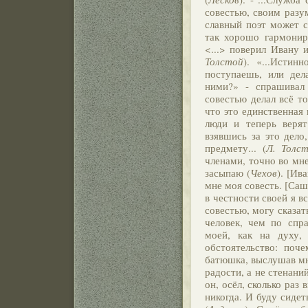
совестью, своим разум
славный поэт может с
так хорошо гармонир
<...> поверил Ивану 
Толстой
). «...Истин
поступаешь, или дел
ними?» - спрашивал 
совестью делал всё то
что это единственная
люди и теперь верят
взявшись за это дело
предмету... (
Л. Толс
членами, точно во мне
засыпаю (
Чехов
). [Ив
мне моя совесть. [Саш
в честности своей я в
совестью, могу сказат
человек, чем по спр
моей, как на духу,
обстоятельство: поче
батюшка, выслушав мн
радости, а не стенаний
он, осёл, сколько раз
никогда. И буду сиде