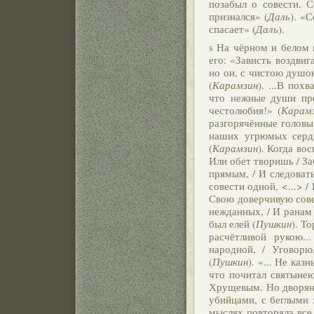
позабыл о совести. С
признался» (
Даль
). «С
спасает» (
Даль
).
s На чёрном и белом
его: «Зависть воздвиг
но он, с чистою душою
(
Карамзин
). ...В пох
что нежные души пр
честолюбия!» (
Карам
разгорячённые головы
наших угрюмых серд
(
Карамзин
). Когда во
Или обет творишь / За
прямым, / И следоват
совести одной, <...> / 
Свою доверчивую сове
нежданных, / И ранам
был елей (
Пушкин
). Т
расчётливой рукою...
народной, / Уговор
(
Пушкин
). «... Не ка
что почитал святынею
Хрущевым. Но дворяни
убийцами, с беглыми 
мыслях повторяла все