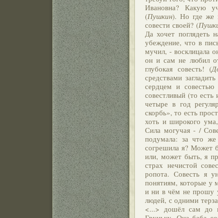
Ивановна? Какую уч
(
Пушкин
). Но где же
совести своей? (
Пушк
Да хочет поглядеть н
убеждение, что в пис
мучил, - восклицала о
он и сам не любил от
глубокая совесть! (
Д
средствами загладить
сердцем и совестью 
совестливый (то есть и
четыре в год регул
скорбь», то есть прост
хоть и широкого ума,
Сила могучая - / Сов
подумала: за что же
согрешила я? Может бы
или, может быть, я пр
страх нечистой совест
ропота. Совесть я 
понятиям, которые у м
и ни в чём не прошу 
людей, с одними терз
<...> дошёл сам до 
Груньку. Она баба со