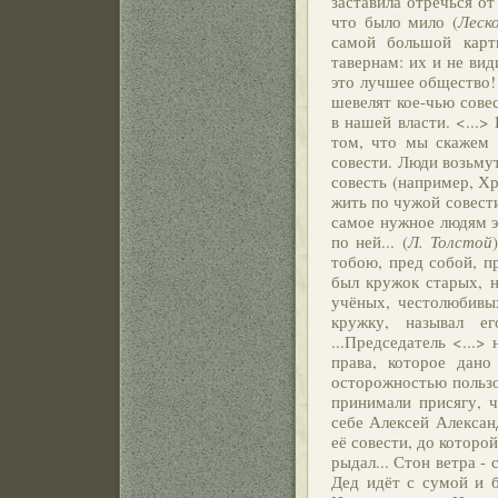
заставила отречься от
что было мило (
Леск
самой большой карт
тавернам: их и не ви
это лучшее общество!
шевелят кое-чью совес
в нашей власти. <...>
том, что мы скажем 
совести. Люди возьму
совесть (например, Хр
жить по чужой совести,
самое нужное людям э
по ней... (
Л. Толстой
тобою, пред собой, п
был кружок старых, 
учёных, честолюбивы
кружку, называл ег
...Председатель <...
права, которое дан
осторожностью пользо
принимали присягу, ч
себе Алексей Александ
её совести, до которой
рыдал... Стон ветра -
Дед идёт с сумой и б