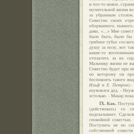
и что-то новое, стран
мучительной жизни вор
за убранным столом.
Совестно своих отре
оборванного, пьяного,
дико, <...> Мне совес
было быть, было бы б
грибное губье сослага
душу за полу, вот та
какие-то воспоминания
отплатить за их сер
Мальчику жизни не жал
Совестно будет при н
по которому он приш
беспокоить такого ви
Ильф
и
Е. Петров
).
изумлялся дед. - Неуж
эстолько. - Макар пок
IX.
Как.
Поступат
(действовать) со с
подсказывает. Сделал
спокойной совестью. 
Поступить не по сов
собственной совести