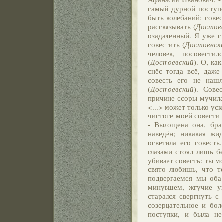
самый дурной поступо
быть колебаний: сове
рассказывать (
Достое
озадаченный. Я уже с
совестить (
Достоевск
человек, посовест
(
Достоевский
). О, ка
снёс тогда всё, даже
совесть его не наш
(
Достоевский
). Сове
причине ссоры мучила 
<...> может только ус
чистоте моей совести 
- Вылощена она, брат
наведён; никакая жи
осветила его совесть
глазами стоял лишь б
убивает совесть: ты м
свято любишь, что т
подвергаемся мы оба 
минувшем, жгучие уп
старался свергнуть с 
созерцательное и бол
поступки, и была не