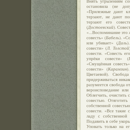
Внять угрызениям со
остановила (не доп
«Прилежные дают кл
терзают, не дают по
терзают его совест
(
Достоевский
). Совес
«...Воспоминание это ж
совесть» (
Бабель
). «С
или убивает» (
Даль
)
совести» (
Л. Толстой
совести. «Совесть ег
упрёки совести» (
«Смущённая совесть»
совести» (
Карамзин
)
Цветаевой). Свобод
придерживаться никак
разумеется свобода от
вероисповедание или 
Облегчить, очистить 
совестью. Отяготить
собственной совестью
совести. «Все такие с
ладу с собственной 
Подавить в себе укоры
Уповать только на ег