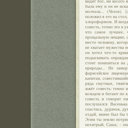
видит бог, ни косого в
была ему и он не иска
молчала... (
Чехов
). 
положил я его на стол
хлороформом. И когда
совесть, точно это я у
что самое лучшее, 
прощальную лекцию, ск
место человеку, котор
не хватает мужества п
он хотел что-то крикн
подыскивать оправдани
стоит понизиться на д
природы... Не заме
фарисейское лицемерие
капитан, совестившийс
ряда смутных, тяжёл
жжёт совесть: темно и
кольцом и бегают по к
совесть и говорит е
послушался Васенька
спастись, дурачок, ду
отдай, иначе был бы т
Этим ты землю потряс
нехитрый, Саша, - он