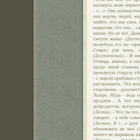
насмерть мово верног
- <...> Она поминутно
она жертва людей, же
знайте, что она сама,
напротив, что она... с
жизни. Но не всё. Даж
смерти жены» (
Досто
полюбила его по «при
Соврал для шику, с
(
Достоевский
). - И м
Отнюдь, никому, а гла
предо мной станешь
проклятую старуху уби
- с жаром прибавил ст
рассказывать. Это ког
откровенно - разумеет
Лазарь, Иуда - ведь 
продаём... А что ем
добродетель, которою 
(
Лесков
). - Что ты это
говорит, - я тебе сов
(
Лесков
). Я <...> дол
обманывать не мог (
ничего не вырывала на
(
Лесков
). - ...Служба