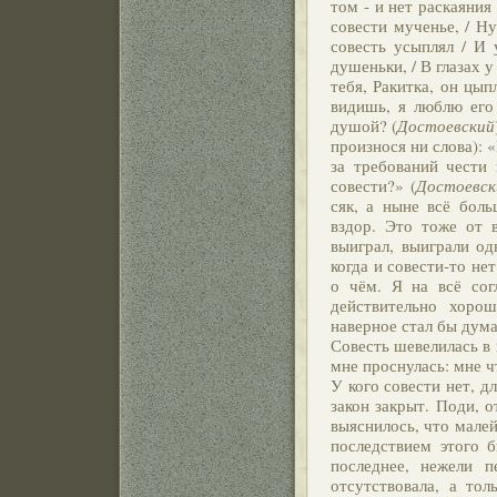
том - и нет раскаяния 
совести мученье, / Ну
совесть усыплял / И у
душеньки, / В глазах у
тебя, Ракитка, он цып
видишь, я люблю его
душой? (
Достоевский
произнося ни слова): «
за требований чести 
совести?» (
Достоевск
сяк, а ныне всё боль
вздор. Это тоже от 
выиграл, выиграли од
когда и совести-то нет
о чём. Я на всё сог
действительно хорош
наверное стал бы дума
Совесть шевелилась в 
мне проснулась: мне чт
У кого совести нет, дл
закон закрыт. Поди, о
выяснилось, что мале
последствием этого б
последнее, нежели п
отсутствовала, а тол