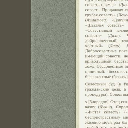
совесть прямая» (
Дал
совесть. Продажная со
грубая совесть» (
Чехо
(
Ахматова
). «Докуч
«Шакалья совесть» 
«Совестливый челов
совести» (
Даль
). 
добросовестный, не
честный» (
Даль
). 
Добросовестные пока
имеющий совести, не
криводушный, бессты
ложь. Бессовестные о
циничный. Бессовес
бессовестные (бесстыж
Совестный суд (в Ро
гражданские дела, а
процедуры). Совестный
s [Злорадов] Отец ег
казну (
Лукин
). Спро
«Чистая совесть» (
беспристрастному м
Жизнию моей рад бы я
требуй того, что прот