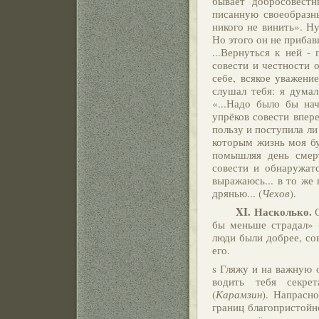
бывает добросовест
писанную своеобразн
никого не винить». Ну
Но этого он не прибави
...Вернуться к ней -
совести и честности 
себе, всякое уважение.
слушал тебя: я думал,
«...Надо было бы на
упрёков совести впере
пользу и поступила ли
которым жизнь моя бу
помышляя день смер
совести и обнаружат
выражаюсь... в то же 
дрянью... (
Чехов
).
XI.
Насколько.
С
бы меньше страдал» 
люди были добрее, сов
его.
s Гляжу и на важную о
водить тебя секрет
(
Карамзин
). Напрасн
границ благопристойно