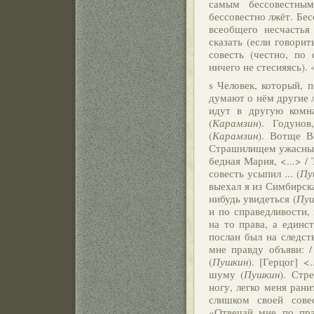
самым бессовестным
бессовестно лжёт. Бес
всеобщего несчастья 
сказать (если говорит
совесть (честно, по 
ничего не стесняясь). 
s Человек, который, 
думают о нём другие л
идут в другую комна
(
Карамзин
). Годунов
(
Карамзин
). Вотще В
Страшилищем ужасным 
бедная Мария, <...> /
совесть усыпил ... (
Пу
выехал я из Симбирска
нибудь увидеться (
Пу
и по справедливости,
на то права, а един
послан был на следст
мне правду объяви: 
(
Пушкин
). [Герцог] <
шуму (
Пушкин
). Стр
ногу, легко меня ран
слишком своей сове
«Отвечай мне по пра