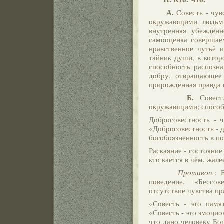
А.
Совесть - чув
окружающими людьми
внутренняя убеждённ
самооценка совершае
нравственное чутьё и
тайник души, в котор
способность распозна
добру, отвращающее
прирождённая правда в
Б.
Совест
окружающими; способн
Добросовестность - ч
«Добросовестность - д
богобоязненность в по
Раскаяние - состояние 
кто кается в чём, жал
Противоп.
: 
поведение. «Бессов
отсутствие чувства пр
«Совесть - это памя
«Совесть - это эмоци
что дано человеку Бог