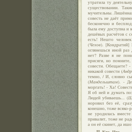
утратила ту деятельн
существовании. Так
мучительны. Лишённая 
совесть не даёт прим
бесконечно и бесплод
была ему доступна и к
дешёвых расчётов с с
есть! Нешто челове
(
Чехов
). [Кондратий]
оглянешься иной раз 
нет? Разве я не пон
присяги, но помните,
совести. Обещаете? - 
никакой совести (
Андр
темно, / И, словно с
(
Мандельштам
). - Д
моргать! - Ха! Совест
Я об ней и думать поз
Людей убиваешь... (
Ш
норовил без её, сра
конешно, тоже всяко-р
не уродилась вместе
привалит, тоже не рад
а он её скинет, да ишо
II.
Кто.
Что.