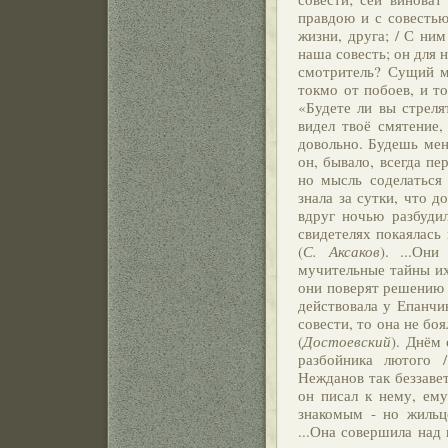
правдою и с совестью
жизни, друга; / С ним
наша совесть; он для 
смотритель? Сущий м
токмо от побоев, и то
«Будете ли вы стрелят
видел твоё смятение,
довольно. Будешь мен
он, бывало, всегда п
но мысль соделаться
знала за сутки, что 
вдруг ночью разбуди
свидетелях покаялась 
(
С. Аксаков
). ...Он
мучительные тайны их 
они поверят решению 
действовала у Епанчи
совести, то она не бо
(
Достоевский
). Днём
разбойника лютого 
Нежданов так беззаве
он писал к нему, ему
знакомым - но жильц
...Она совершила над