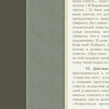
Наша совесть... Наша с
поэтом, / И Карамазов
светом, / То было дл
ваши занятия, это де
принадлежность вашу
(
Андреев
). Вот сейча
человеческой совести
самые мужчины, кото
(
Андреев
). Это я - тв
подоконника / В доме
Боже мой! Поймите, у 
почему я должен под
совесть» (
Гроссман
).
он тебя покарает моей
точку твоей подлости 
VI.
Действие
прислушиваться к го
«Совестить кого - усо
к сознанию проступк
совести, вследствие д
свой, и каяться в само
каяться, сожалеть о п
говорить или не делат
«Усовеститься - просн