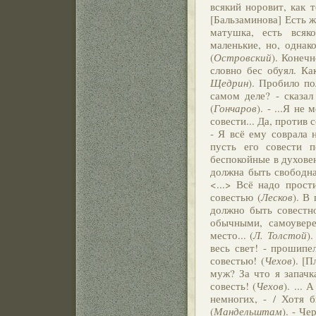
всякий норовит, как т
[Бальзаминова] Есть ж
матушка, есть всяк
маленькие, но, однак
(
Островский
). Конечн
словно бес обуял. Ка
Щедрин
). Пробило по
самом деле? - сказал
(
Гончаров
). - ...Я не
совести... Да, против 
- Я всё ему соврала 
пусть его совести п
беспокойные в духовен
должна быть свободна
<...> Всё надо прост
совестью (
Лесков
). В
должно быть совестн
обычными, самоувер
место... (
Л. Толстой
)
весь свет! - прошипе
совестью! (
Чехов
). [
муж? За что я запачк
совесть! (
Чехов
). ...
немногих, - / Хотя б
(
Мандельштам
). - Че