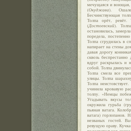
мечущаяся и воющая, 
(
Окуджава
). Ошале
Бесчинствующая толп
Толпа орёт, ревёт. 
(
Достоевский
). Толп
остановилась, замерла
поредела, постепенно
Толпа сгрудилась в с
напирает на стены до
давая дорогу конника
сквозь беспрестанно
вдруг раскрылась и 
собой. Толпа двинулас
Толпа смела все пре
улицы. Толпа шарахну
Толпа неистовствует.
учинила кровавую ра
толпу. «Немцы побеж
Угадывать вкусы тол
окружила гурьба (гр
пьяная ватага. Колоб
ватага) горлопанов. 
незваных гостей. Ва
ревущую ораву. Кучка 
подозрительная кучка