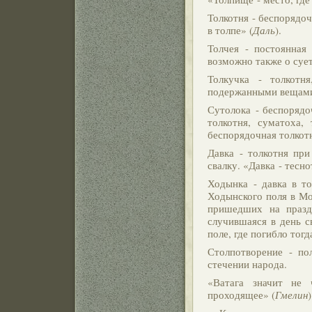
Толкотня - беспорядоч
в толпе» (
Даль
).
Толчея - постоянная 
возможно также о сует
Толкучка - толкотн
подержанными вещами,
Сутолока - беспорядо
толкотня, суматоха, 
беспорядочная толкот
Давка - толкотня при
свалку. «Давка - тесно
Ходынка - давка в т
Ходынского поля в Мос
пришедших на праздн
случившаяся в день с
поле, где погибло тог
Столпотворение - по
стечении народа.
«Ватага значит не 
проходящее» (
Гмелин
)