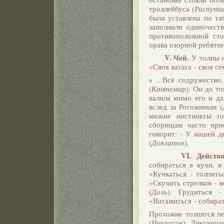
троллейбуса (
Распути
была уставлена по та
заполнили одиночеств
противоположной сто
орава озорной ребятни
V. Чей.
У толпы не
«Своя ватага - своя се
s ...Всё содружество
(
Кантемир
). Он до то
валила мимо его и да
вслед за Рогожиным (
низкие инстинкты т
сборищам часто прис
говорит: - У нашей д
(
Довлатов
).
VI. Действие. Со
собираться в кучи, в
«Кучкаться - толпитьс
«Скучить стрелков - в
(
Даль
). Грудиться -
«Ватажиться - собират
Прохожие толпятся пе
(
Некрасов
). Ликующая