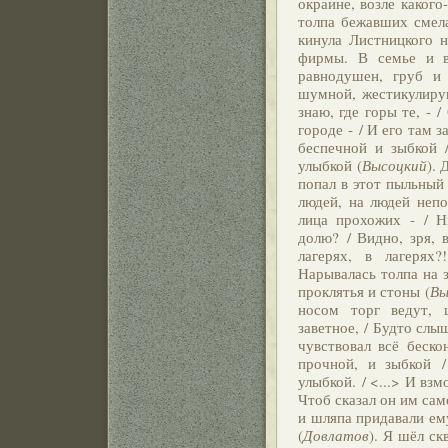
окраине, возле какого
толпа бежавших смела
кинула Листницкого н
фирмы. В семье и 
равнодушен, груб и
шумной, жестикулиру
знаю, где горы те, - 
городе - / И его там 
беспечной и зыбкой 
улыбкой (
Высоцкий
). 
попал в этот пыльный 
людей, на людей непо
лица прохожих - / Н
долю? / Видно, зря, 
лагерях, в лагерях?
Нарывалась толпа на з
проклятья и стоны (
Вы
носом торг ведут, 
заветное, / Будто слы
чувствовал всё беско
прочной, и зыбкой 
улыбкой. / <...> И взм
Чтоб сказал он им сам
и шляпа придавали ем
(
Довлатов
). Я шёл ск