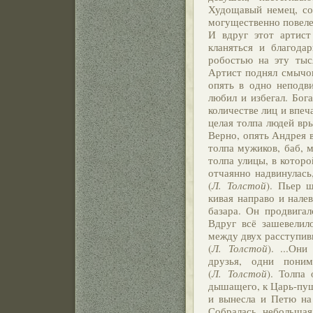
Худощавый немец, со
могущественно повелев
И вдруг этот артист
кланяться и благода
робостью на эту тыся
Артист поднял смычок
опять в одно неподв
любил и избегал. Бог
количестве лиц и впеч
целая толпа людей вры
Верно, опять Андрея в
толпа мужиков, баб, м
толпа улицы, в которо
отчаянно надвинулась
(
Л. Толстой
). Пьер ш
кивая направо и нале
базара. Он продвигал
Вдруг всё зашевелило
между двух расступив
(
Л. Толстой
). ...Он
друзья, одни пони
(
Л. Толстой
). Толпа
дышащего, к Царь-пуш
и вынесла и Петю на
Собралась небольшая