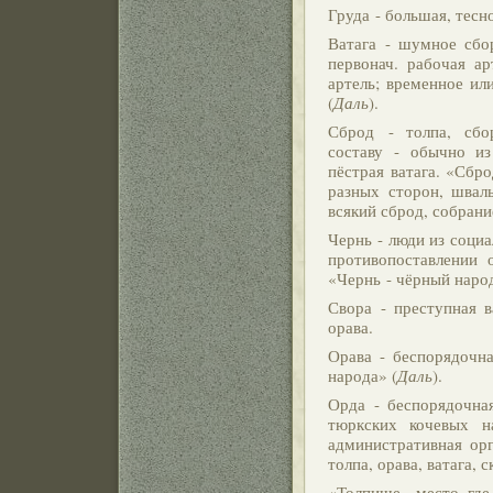
Груда - большая, тесн
Ватага - шумное сбо
первонач. рабочая ар
артель; временное ил
(
Даль
).
Сброд - толпа, сбо
составу - обычно из
пёстрая ватага. «Сбр
разных сторон, швал
всякий сброд, собран
Чернь - люди из социа
противопоставлении 
«Чернь - чёрный народ
Свора - преступная в
орава.
Орава - беспорядочна
народа» (
Даль
).
Орда - беспорядочная
тюркских кочевых н
административная орг
толпа, орава, ватага, 
«Толпище - место, где