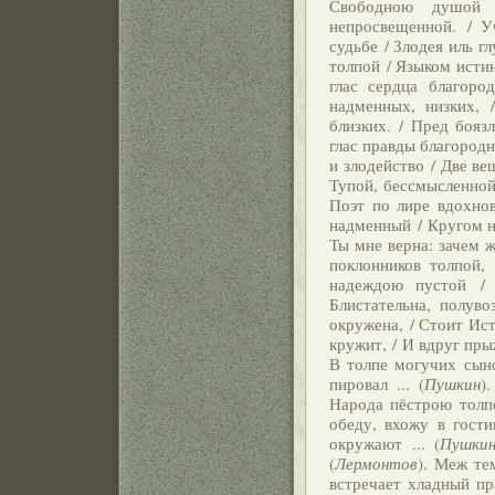
Свободною душой 
непросвещенной. / У
судьбе / Злодея иль г
толпой / Языком исти
глас сердца благоро
надменных, низких, /
близких. / Пред бояз
глас правды благородн
и злодейство / Две ве
Тупой, бессмысленной
Поэт по лире вдохнов
надменный / Кругом н
Ты мне верна: зачем 
поклонников толпой, 
надеждою пустой /
Блистательна, полув
окружена, / Стоит Ист
кружит, / И вдруг прыж
В толпе могучих сыно
пировал ... (
Пушкин
)
Народа пёстрою толпо
обеду, вхожу в гост
окружают ... (
Пушки
(
Лермонтов
). Меж те
встречает хладный пр