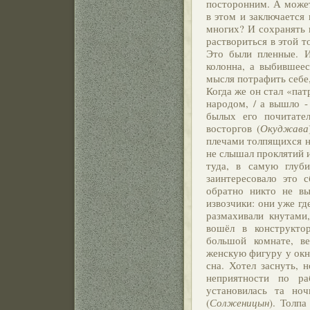
посторонним. А может
в этом и заключается
многих? И сохранять 
раствориться в этой т
Это были пленные. И
колонна, а выбившеес
мысля потрафить себе, 
Когда же он стал «пат
народом, / а вышло -
былых его почитател
восторгов (
Окуджава
плечами толпящихся на
не слышал проклятий и
туда, в самую глубин
заинтересовало это 
обратно никто не вы
извозчики: они уже гд
размахивали кнутами,
вошёл в конструкто
большой комнате, в
женскую фигуру у окн
сна. Хотел заснуть, 
неприятности по ра
установилась та ноч
(
Солженицын
). Толпа