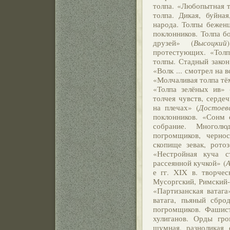
толпа. «Любопытная т
толпа. Дикая, буйная
народа. Толпы бежен
поклонников. Толпа б
друзей» (
Высоцкий
протестующих. «Толп
толпы. Стадный закон
«Волк ... смотрел на 
«Молчаливая толпа тё
«Толпа зелёных ив» 
толчея чувств, сердеч
на плечах» (
Достоев
поклонников. «Сонм 
собрание. Многол
погромщиков, черно
скопище зевак, рото
«Нестройная куча с
рассеянной кучкой» (
А
е гг. XIX в. творчес
Мусоргский, Римский-
«Партизанская ватага
ватага, пьяный сбро
погромщиков. Фашист
хулиганов. Орды гро
шумная, разноликая 