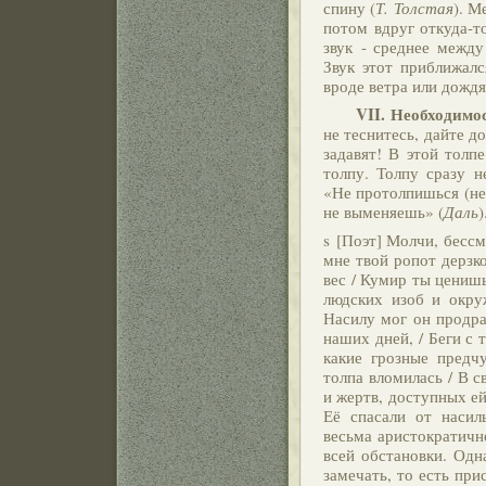
спину (
Т. Толстая
). М
потом вдруг откуда-т
звук - среднее между
Звук этот приближалс
вроде ветра или дождя
VII. Необходимост
не теснитесь, дайте до
задавят! В этой толпе
толпу. Толпу сразу н
«Не протолпишься (не
не выменяешь» (
Даль
)
s [Поэт] Молчи, бесс
мне твой ропот дерзко
вес / Кумир ты ценишь
людских изоб и окру
Насилу мог он продрат
наших дней, / Беги с
какие грозные предч
толпа вломилась / В с
и жертв, доступных ей
Её спасали от насил
весьма аристократичн
всей обстановки. Одн
замечать, то есть при