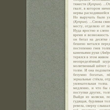
тяжести (
Куприн
). ..
гвалт, в котором нич
нервы расходившейся 
Но выручать было у
(
Куприн
). ...Снова св
месту, отделило от л
Иуда яростно и слепо 
время и возможность 
он бегал на десятке
бешено метался перед
постепенно гнев толп
каменьями руки (
Андр
терялся в этом живом
неопределённый шур
молитвенный шёпот (
толпе. И она подхват
безумно богатых, п
зеркальные стёкла, от
увлекательная толпа
медленно, и что бы 
поступки других, толп
Выйдя из коляски, п
гудящая, бурливая тол
ревела, сверху слыша
всё яростнее насту