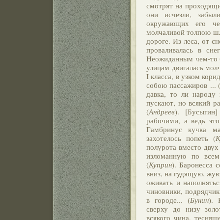
смотрят на проходящих
они исчезли, забыл
окружающих его чел
молчаливой толпою шл
дороге. Из леса, от с
проваливалась в сне
Неожиданным чем-то б
улицам двигалась мол
I класса, в узком кор
собою пассажиров ... 
давка, то ли народу
пускают, но всякий р
(
Андреев
). [Бусыгин
рабочими, а ведь это
Гамбринус кучка ма
захотелось попеть (
К
полурота вместо двух
изломанную по всем
(
Куприн
). Баронесса 
вниз, на гудящую, жу
оживать и наполняться
чиновники, подрядчик
в городе... (
Бунин
). 
сверху до низу золо
всякого чина, теснящ