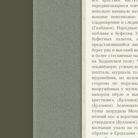
передвигающиеся плеч
невольно начинало ка
машине невозможно.
хладнокровие и следив
(
Газданов
). Народные
поближе к буфетам. Н
буфетных палаток, 
представлявшийся ж
берег рва и высокий в
и более стесняемые 
на Ходынском поле). 
опьянённую углекисло
шептала, шуршала то
муравейник, но коло
стороны по морозн
вооружённых у музея.
напором пёрло и вып
крестились (
Булгаков
(
Булгаков
). Зеленова
толпа запрудила Мох
птичий нос в воротник
утвердился (
Булгаков
)
молчание упало на то
обратно в Ершалаим 