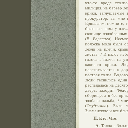
что-то вроде столп
милиция, на барьер л
крики, заглушаемые 
прокуратор, вы мне 
Ершалаим, помните, т
было, и я взял у вас...
скопище озлобленных 
(
В. Вересаев
). Несмо
полоска мола была об
лезли на плечи, срыв
листва, / И палое неб
голоса... Толчея на у
какие-то крики. Лю
перекатывается к дор
пёстрая толпа. Водово
люди теснились один
распадалась на десят
дверь, заходит Фёдо
сборище, а я без приг
злоба и пальба, / мн
(
Окуджава
). Была т
Знаменскую и все близ
II. Кто. Что.
А.
Толпа - боль