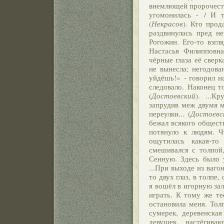
внемлющей пророчеств
угомонилась - / И т
(
Некрасов
). Кто прод
раздвинулась пред н
Рогожин. Его-то взгл
Настасья Филипповна
чёрные глаза её сверк
не вынесла; негодова
уйдёшь!» - говорил на
следовало. Наконец т
(
Достоевский
). ...К
запрудив меж двумя 
переулки... (
Достоевс
бежал всякого обществ
потянуло к людям. Ч
ощутилась какая-т
смешивался с толпой,
Сенную. Здесь было 
...При выходе из ваго
то двух глаз, в толпе
я вошёл в игорную зал
играть. К тому же те
остановила меня. Толп
сумерек, деревенска
девушек, настёгив