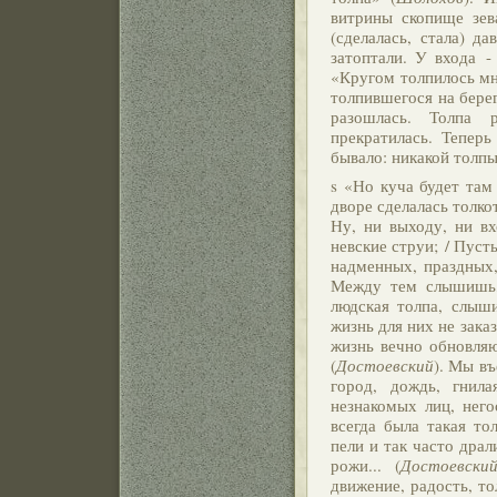
витрины скопище зева
(сделалась, стала) да
затоптали. У входа -
«Кругом толпилось мн
толпившегося на бере
разошлась. Толпа р
прекратилась. Теперь
бывало: никакой толпы
s «Но куча будет там 
дворе сделалась толкот
Ну, ни выходу, ни вх
невские струи; / Пуст
надменных, праздных,
Между тем слышишь,
людская толпа, слыши
жизнь для них не заказ
жизнь вечно обновляю
(
Достоевский
). Мы въ
город, дождь, гнила
незнакомых лиц, него
всегда была такая тол
пели и так часто драл
рожи... (
Достоевски
движение, радость, то