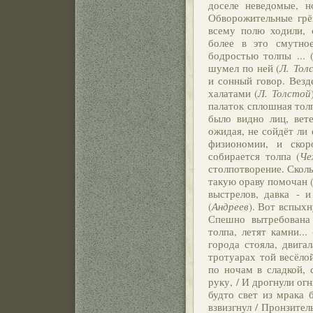
доселе неведомые, н
Обворожительные грёз
всему полю ходили, 
более в это смутно
бодростью толпы ... 
шумел по ней (
Л. Тол
и сонный говор. Везд
халатами (
Л. Толстой
палаток сплошная толп
было видно лиц, вет
ожидая, не сойдёт ли 
физиономии, и скор
собирается толпа (
Че
столпотворение. Сколь
такую ораву помочан 
выстрелов, давка - и
(
Андреев
). Вот вспых
Спешно вытребована
толпа, летят камни... 
города стояла, двига
тротуарах той весёло
по ночам в сладкой, 
руку, / И дрогнули ог
будто свет из мрака б
взвизгнул / Пронзител