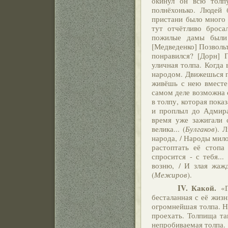
окинул он всю толп
полнёхонько. Людей 
пристани было много 
тут отчётливо броса
пожилые дамы были
[Медведенко] Позвольт
понравился? [Дорн] 
уличная толпа. Когда
народом. Движешься по
живёшь с нею вместе,
самом деле возможна о
в толпу, которая пока
и проплыл до Адмирал
время уже зажигали 
велика... (
Булгаков
). 
народа, / Народы мило
растоптать её стопа
спросится - с тебя..
возню, / И злая жажд
(
Межиров
).
IV. Какой.
«Г
бесталанная с её жизн
огромнейшая толпа. Н
проехать. Толпища та
непробиваемая толпа. 