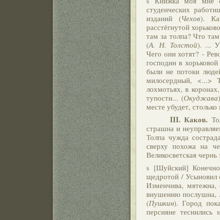
s Книжка моя мне о
студенческих работи
изданий (
Чехов
). К
расстёгнутой хорьково
там за толпа? Что там
(
А. Н. Толстой
). ...
Чего они хотят? - Рев
господин в хорьковой
были не потоки людей
милосердный, <...> 
лохмотьях, в коронах
тупости... (
Окуджава
месте убудет, столько 
III. Каков.
Тол
страшна и неуправляем
Толпа чужда сострада
сверху похожа на че
Великосветская чернь 
s [Шуйский] Конечно
щедротой / Усыновил с
Изменчива, мятежна, 
внушению послушна, /
(
Пушкин
). Город пок
персияне теснились 