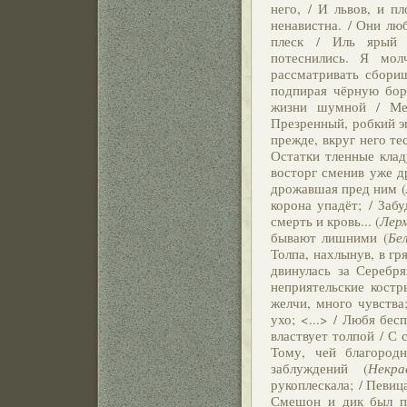
него, / И львов, и пл
ненавистна. / Они лю
плеск / Иль ярый 
потеснились. Я мол
рассматривать сборищ
подпирая чёрную бор
жизни шумной / Мен
Презренный, робкий э
прежде, вкруг него те
Остатки тленные клад
восторг сменив уже д
дрожавшая пред ним (
корона упадёт; / Заб
смерть и кровь... (
Лер
бывают лишними (
Бе
Толпа, нахлынув, в гря
двинулась за Серебр
неприятельские костр
желчи, много чувства;
ухо; <...> / Любя бес
властвует толпой / С 
Тому, чей благород
заблуждений (
Некра
рукоплескала; / Певица
Смешон и дик был п