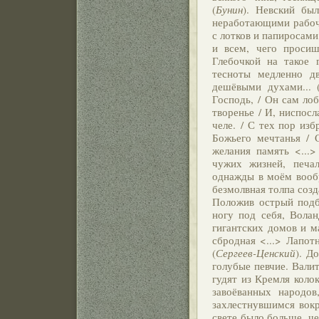
(
Бунин
). Невский был
неработающими рабоч
с лотков и папиросами
и всем, чего просиш
Глебочкой на такое 
тесноты медленно д
дешёвыми духами... 
Господь, / Он сам ло
творенье / И, ниспосл
челе. / С тех пор из
Божьего мечтанья / 
желания память <...>
чужих жизней, печа
однажды в моём вообр
безмолвная толпа созд
Положив острый подб
ногу под себя, Вола
гигантских домов и м
сбродная <...> Лапот
(
Сергеев-Ценский
). Д
голубые певчие. Вали
гудят из Кремля колок
завоёванных народов
захлестнувшимся вокр
свете было больше, че