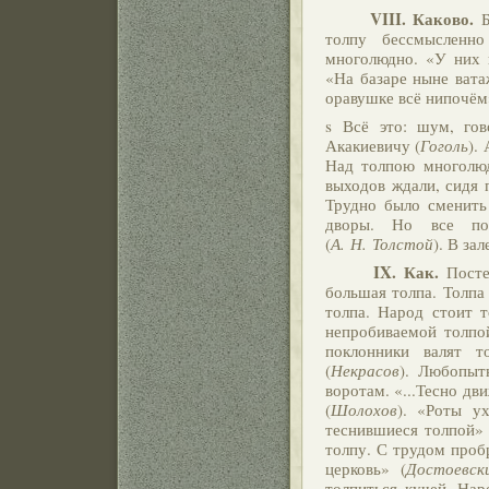
VIII. Каково.
толпу бессмысленн
многолюдно. «У них 
«На базаре ныне вата
оравушке всё нипочём
s Всё это: шум, го
Акакиевичу (
Гоголь
).
Над толпою многолюд
выходов ждали, сидя 
Трудно было сменить 
дворы. Но все пон
(
А. Н. Толстой
). В за
IX. Как.
Постеп
большая толпа. Толпа
толпа. Народ стоит т
непробиваемой толпо
поклонники валят т
(
Некрасов
). Любопыт
воротам. «...Тесно дв
(
Шолохов
). «Роты у
теснившиеся толпой» 
толпу. С трудом пробр
церковь» (
Достоевск
толпиться кучей. Нар