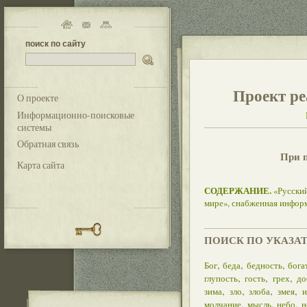
поиск по сайту
Проект ре
О проекте
Информационно-поисковые
системы
Обратная связь
При 
Карта сайта
СОДЕРЖАНИЕ.
«Русский
мире», снабженная инфор
ПОИСК ПО УКАЗА
,
,
,
Бог
беда
бедность
бога
,
,
,
глупость
гость
грех
до
,
,
,
,
зима
зло
злоба
змея
и
,
,
,
молчание
мысль
небо
н