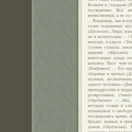
Колизея и страдали (
П
последними. Всё ж
воинственная, а не то
... Владимир, как все
толпе осыпанных муч
(
Шолохов
). Люди, вла
но и всемогущие, - / 
конторе, в классе, / 
стоном стонала земл
деревне (
Абрамов
).
многолюдье среди по
казались Васе чем-т
(
Тендряков
). ... Его 
сборища и кричал (
Д
шумная, нескончаема
одного человека» (
До
премудростям в недрах
развратников, стяж
(
Окуджава
). «...Мы
которых только и узн
помышляла о свободе,
послышались крики, и
бродяг, пьяных и гр
домов (
Окуджава
).
остановке стояли бол