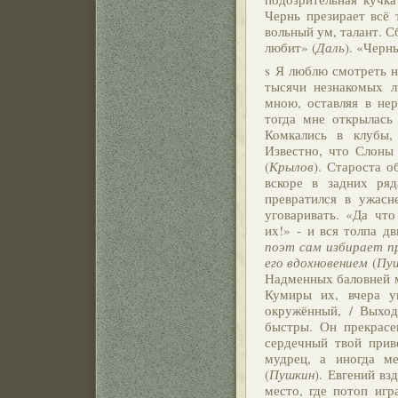
Чернь презирает всё 
вольный ум, талант. 
любит» (
Даль
). «Чернь
s Я люблю смотреть н
тысячи незнакомых л
мною, оставляя в нер
тогда мне открылась 
Комкались в клубы, 
Известно, что Слоны 
(
Крылов
). Староста о
вскоре в задних ря
превратился в ужасн
уговаривать. «Да что
их!» - и вся толпа дв
поэт сам избирает пр
его вдохновением
(
Пу
Надменных баловней ме
Кумиры их, вчера у
окружённый, / Выход
быстры. Он прекрасен
сердечный твой приве
мудрец, а иногда м
(
Пушкин
). Евгений вз
место, где потоп игр