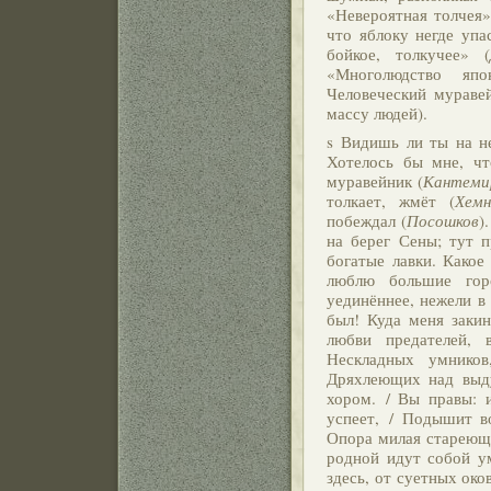
«Невероятная толчея»
что яблоку негде упа
бойкое, толкучее» (
«Многолюдство япо
Человеческий мураве
массу людей).
s Видишь ли ты на н
Хотелось бы мне, чт
муравейник (
Кантеми
толкает, жмёт (
Хемн
побеждал (
Посошков
)
на берег Сены; тут п
богатые лавки. Какое
люблю большие гор
уединённее, нежели в
был! Куда меня закин
любви предателей, 
Нескладных умников
Дряхлеющих над выду
хором. / Вы правы: 
успеет, / Подышит в
Опора милая стареющи
родной идут собой у
здесь, от суетных око