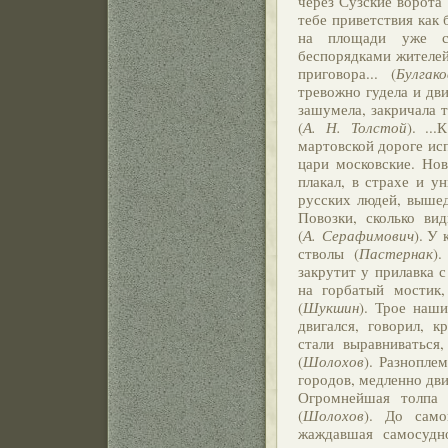
через Сузские ворота
тебе приветствия как 
на площади уже со
беспорядками жителей
приговора... (
Булгако
тревожно гудела и дв
зашумела, закричала т
(
А. Н. Толстой
). ..
мартовской дороге исп
цари московские. Нов
плакал, в страхе и у
русских людей, вышед
Повозки, сколько ви
(
А. Серафимович
). У
стволы (
Пастернак
)
закрутит у прилавка с
на горбатый мостик,
(
Шукшин
). Трое наши
двигался, говорил, кр
стали выравниваться
(
Шолохов
). Разнопле
городов, медленно дви
Огромнейшая толпа 
(
Шолохов
). До само
жаждавшая самосудн