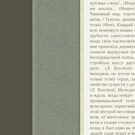
публика слепа!.. (
Некр
им поклон... (
Некрас
Чиновный люд, торгов
шёлк, / Тулупы, армяки
толпа (
Фет
). Каждый 
всю немецкую нацию о
грубости, самостояте
везде свои тысячелети
мне пришлось держать 
сонмом корпусных пе
беспорядочной толпы,
стройную массу двух
дело... (
Л. Толстой
)
выходила; но потом он
только толпу серых, 
свойства существ с д
(
Л. Толстой
). Молоды
и ждала, когда пойдёт 
провинциальной тол
вульгарною лорнеткой 
этой пёстрой веселяще
воля, её ничтожные пр
меня в голове столпотв
назад я был один на э
людей: одни лежат и н