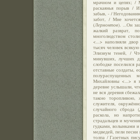
мрачном и цепях; / 
раскаянья порыв / И
забыв, - / Негодовани
забот, / Мне хочетс
(
Лермонтов
). ...Он 
жалкий разврат, п
многолюдством столи
<...> наполняли двор
тысяч человек всякую 
Элизиум теней, / Ч
минувших, лучших дн
слободке поселился р
отставные солдаты, е
полураспущенных 
Михайловны <...> я з
деревне услышали, чт
не вся деревня сбежал
такою торопливою, 
служителя, окружённ
случайного сброда (
раскола, но напрот
страдальцев и мученик
гудками, волынками и
медведей, пели песни 
толпа / Газетных пис