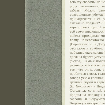
всю эту сволочь: но не
рода развлечение, к
забавы. Можно сам
совершенным убеждени
принадлежите к её с
ежечасно предана? /
верь толпе - пустой и
всё увеличивающиеся т
войска проходили ми
толпу, но невозможно 
[Вершинин] <...> Допу
отсталого и грубого,
победить окружающей 
должны будете уступит
(
Чехов
). Семь с поло
размещаться вся их м
тем, что он хорош, а
пробиться сквозь толп
говоря уже о японцах.
группки людей в серы
(
В. Некрасов
). - Два
Остальные со мной, в
бродил на подходах 
заслоны и недоумев
Ходынку в центре стол