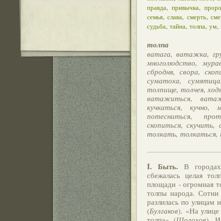
,
,
правда
привычка
проро
,
,
,
семья
слава
смерть
сме
,
,
,
,
судьба
тайна
толпа
ум
толпа
ватага, ватажка, гру
многолюдство, мурав
сбродня, свора, скоп
суматоха, сумятица
толпище, толчея, ход
ватажиться, ватаж
кучкаться, кучно, 
потесниться, прот
скопиться, скучить, 
толкать, толкаться,
I. Быть.
В городах
сбежалась целая тол
площади - огромная т
толпы народа. Сотни
разлилась по улицам 
(
Булгаков
). «На улице
толпа» (
Шолохов
). 