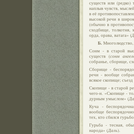
существ или (редко) 
наплыв чувств, мыслей
в её противопоставле
высокой речи в широк
(обычно в противопос
сходбище, толкотня, 
орда, орава, ватага» (
Д
Б.
Многолюдство, 
Сонм - в старой выс
существ (
сонм ангел
собранье, сборище, сх
Сборище - беспорядоч
речи - вообще собран
всякое скопище; съезд
Скопище - в старой р
чего-н. «Скопище - то
дурным умыслом» (
Да
Куча - беспорядочна
вообще беспорядочно
тех, кто сбился гурьбо
Гурьба - тесная, обы
народа» (
Даль
).