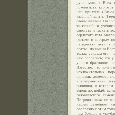
душа моя, / Всех в
пожалуйста: кто это
наш приятель (
Сомов
казённой палаты (
Герц
своим штатом. Он сост
толстозобого учёного
свистать и таскать в
сердитого кота Матро
глазами и вострым н
пятидесяти пяти, в 
платье, по имени Наст
только увидала его. -
чаю собрались; это у
участи братниного с
Известно, что почти 
исключительных, по
однажды довелось сл
«перепреевских» зат
сынишки, в котором
вероятно, пойдёт дале
головлёвского семе
Петровна тоже не лю
нашем семейном язы
сообразно с этим тол
чем больше я углубл