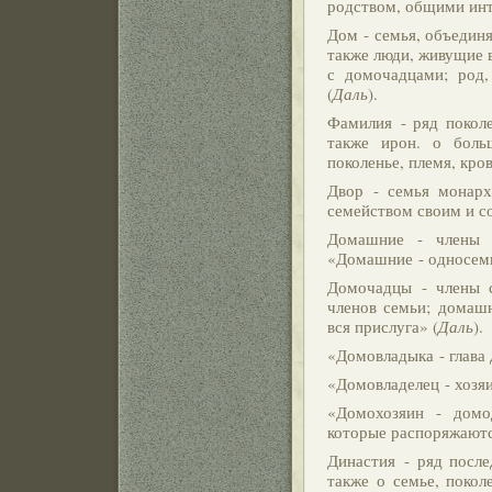
родством, общими инте
Дом - семья, объедин
также люди, живущие в
с домочадцами; род,
(
Даль
).
Фамилия - ряд покол
также ирон. о боль
поколенье, племя, кро
Двор - семья монарх
семейством своим и с
Домашние - члены с
«Домашние - односемь
Домочадцы - члены с
членов семьи; домаш
вся прислуга» (
Даль
).
«Домовладыка - глава 
«Домовладелец - хозя
«Домохозяин - домод
которые распоряжаютс
Династия - ряд после
также о семье, покол