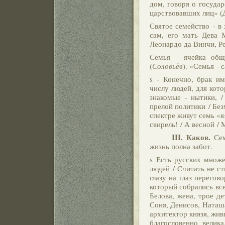
дом, говоря о государ
царствовавших лиц» (
Святое семейство - в
сам, его мать Дева 
Леонардо да Винчи, Р
Семья - ячейка обще
(
Соловьёв
). «Семья -
s - Конечно, брак и
числу людей, для кото
знакомые - нытики, 
прелой политики / Без
спектре живут семь «я
свирель! / А весной / М
III.
Каков.
Сем
жизнь полна забот.
s Есть русских множе
людей / Считать не с
глазу на глаз перегов
который собрались вс
Белова, жена, трое де
Соня, Денисов, Наташа
архитектор князя, жив
благословенно велик