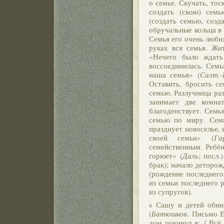
о семье. Скучать, тос
создать (свою) семь
(создать семью, созд
обручальные кольца в
Семья его очень любил
руках вся семья. Жи
«Нечего было ждать
воссоединилась. Семь
наша семья» (
Салт.
Оставить, бросить се
семью. Разлучница ра
занимает две комна
благоденствует. Семь
семью по миру. Семь
празднует новоселье, 
своей семьи»
(
Га
семейственным. Ребён
горюет» (
Даль
; посл.
брак); начало деторо
(рождение последнего
из семьи последнего 
из супругов).
s Сашу и детей обн
(
Батюшков
. Письмо Е
дом покинул я; / Всё