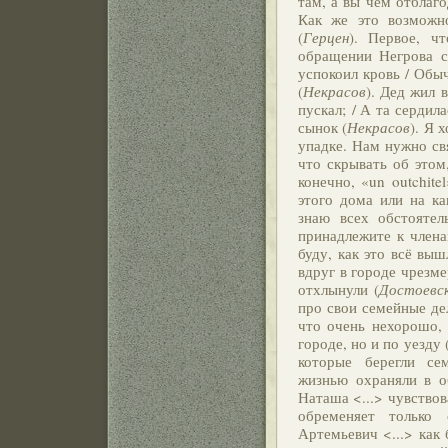
там, а вы чем отблаго
Как же это возможно
(
Герцен
). Первое, ч
обращении Негрова с
успокоил кровь / Обы
(
Некрасов
). Дед жил 
пускал; / А та сердил
сынок (
Некрасов
). Я 
упадке. Нам нужно свя
что скрывать об этом
конечно, «un outchit
этого дома или на к
знаю всех обстоятел
принадлежите к члена
буду, как это всё выш
вдруг в городе чрезме
отхлынули (
Достоевс
про свои семейные де
что очень нехорошо, 
городе, но и по уезду 
которые берегли се
жизнью охраняли в о
Наташа <...> чувствов
обременяет только
Артемьевич <...> как