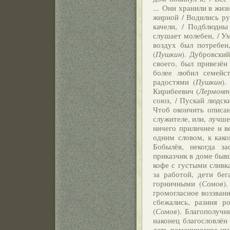
... Они хранили в жи
жирной / Водились рус
качели, / Подблюдны 
слушает молебен, / Ум
воздух был потребен
(
Пушкин
). Дубровский
своего, был привезён
более любил семейс
радостями (
Пушкин
).
Кирибеевич (
Лермонт
союз, / Пускай людск
Чтоб окончить описа
служителе, или, лучше
ничего приличнее и в
одним словом, к как
Бобылёв, некогда з
приказчик в доме бывш
кофе с густыми сливк
за работой, дети бе
горничными (
Сомов
)
громогласное воззван
сбежались, разиня 
(
Сомов
). Благополуч
наконец благословлён
дать романическое им