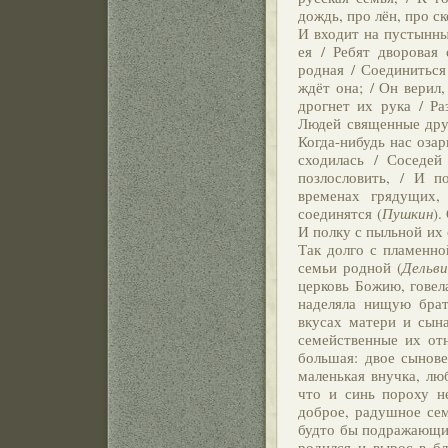
дождь, про лён, про ск
И входит на пустынный
ея / Ребят дворовая
родная / Соединиться
ждёт она; / Он верил,
дрогнет их рука / Ра
Людей священные друз
Когда-нибудь нас озар
сходилась / Соседей
позлословить, / И п
временах грядущих,
соединятся (
Пушкин
).
И полку с пыльной их 
Так долго с пламенно
семьи родной (
Дельви
церковь Божию, говела
наделяла нищую брат
вкусах матери и сын
семейственные их от
большая: двое сынове
маленькая внучка, лю
что и синь пороху не
доброе, радушное сем
будто бы подражающи
родился и вырос в бл