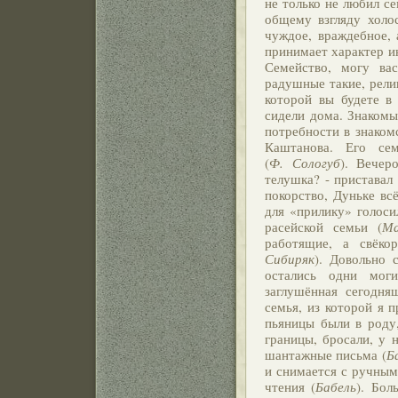
не только не любил се
общему взгляду холос
чуждое, враждебное, 
принимает характер и
Семейство, могу вас
радушные такие, религ
которой вы будете в в
сидели дома. Знакомы
потребности в знакомс
Каштанова. Его се
(
Ф. Сологуб
). Вечер
телушка? - приставал
покорство, Дуньке вс
для «прилику» голоси
расейской семьи (
Ма
работящие, а свёко
Сибиряк
). Довольно 
остались одни моги
заглушённая сегодня
семья, из которой я 
пьяницы были в роду,
границы, бросали, у 
шантажные письма (
Б
и снимается с ручным
чтения (
Бабель
). Бол