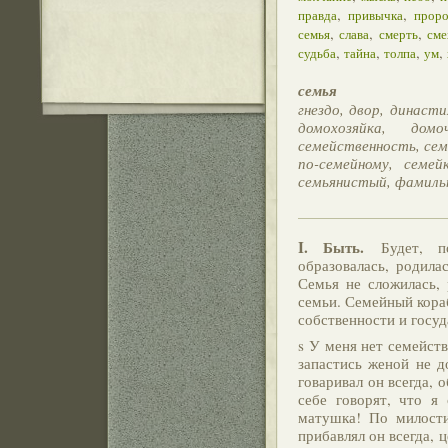
,
,
правда
привычка
проро
,
,
,
семья
слава
смерть
сме
,
,
,
,
судьба
тайна
толпа
ум
семья
гнездо, двор, династ
домохозяйка, дом
семейственность, сем
по-семейному, семей
семьянистый, фамиль
I. Быть.
Будет, по
образовалась, родила
Семья не сложилась, 
семьи. Семейный кора
собственности и госу
s У меня нет семейств
запастись женой не д
говаривал он всегда, 
себе говорят, что я 
матушка! По милости
прибавлял он всегда, ц