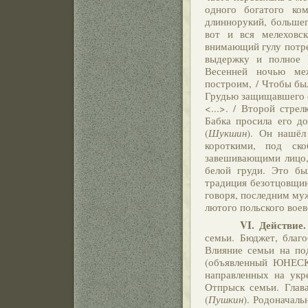
одного богатого ком
длиннорукий, большег
вот и вся мелеховск
внимающий гулу потре
выдержку и полное 
Весенней ночью ме
построим, / Чтобы был
Грудью защищавшего 
<...>. / Второй стре
Бабка просила его до
(
Шукшин
). Он нашёл
короткими, под ск
завешивающими лицо, 
белой груди. Это бы
традиция безотцовщин
говоря, последним му
лютого польского воево
VI. Действие. Сос
семьи. Бюджет, благо
Влияние семьи на по
(объявленный ЮНЕСКО
направленных на укр
Отпрыск семьи. Глава
(
Пушкин
). Родоначаль