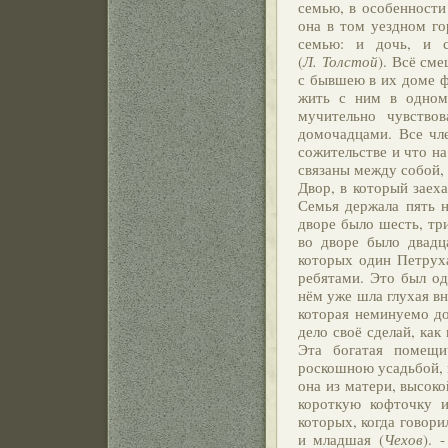
семью, в особенност
она в том уездном го
семью: и дочь, и с
(
Л. Толстой
). Всё см
с бывшею в их доме ф
жить с ним в одном
мучительно чувство
домочадцами. Все чл
сожительстве и что н
связаны между собой,
Двор, в который заех
Семья держала пять 
дворе было шесть, тр
во дворе было двадц
которых один Петруха
ребятами. Это был од
нём уже шла глухая вн
которая неминуемо до
дело своё сделай, как
Эта богатая помещи
роскошною усадьбой, н
она из матери, высок
короткую кофточку и
которых, когда говори
и младшая (
Чехов
). 