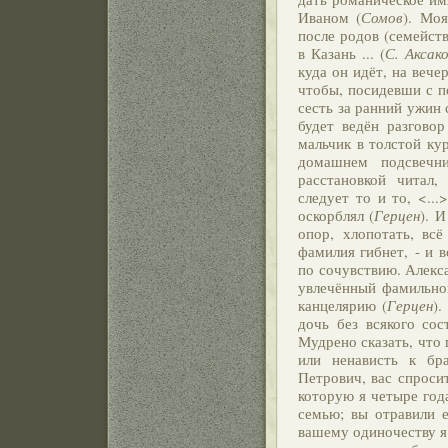
Иваном (
Сомов
). Мо
после родов (семейст
в Казань ... (
С. Аксак
куда он идёт, на вече
чтобы, посидевши с п
сесть за ранний ужин 
будет ведён разговор
мальчик в толстой ку
домашнем подсвечн
расстановкой читал,
следует то и то, <..
оскорблял (
Герцен
). И
опор, хлопотать, вс
фамилия гибнет, - и в
по сочувствию. Алекса
увлечённый фамильно
канцелярию (
Герцен
).
дочь без всякого сос
Мудрено сказать, что 
или ненависть к бр
Петрович, вас спросит
которую я четыре год
семью; вы отравили е
вашему одиночеству я 