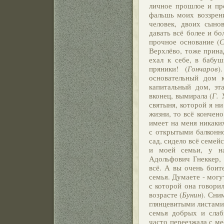
личное прошлое и пр
фальшь моих воззрен
человек, двоих сыно
давать всё более и б
прочное основание (
С
Верхлёво, тоже прина
ехал к себе, в бабуш
пряники! (
Гончаров
)
основательный дом 
капитальный дом, эта
вконец, вымирала (
Г. 
святыня, которой я ни
жизни, то всё кончено
имеет на меня никаких
с открытыми балконн
сад, сидело всё семе
и моей семьи, у н
Адольфович Гнеккер, 
всё. А вы очень боит
семья. Думаете - могу
с которой она говори
возрасте (
Бунин
). Сни
глянцевитыми листами
семья добрых и слаб
часто переезжала с ме