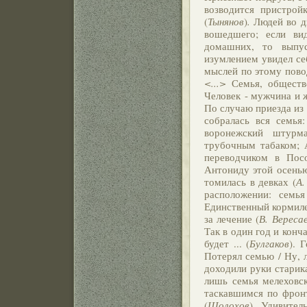
возводится пристрой
(
Тынянов
)
.
Людей во д
вошедшего; если ви
домашних, то выпус
изумлением увидел се
мыслей по этому повод
<...>
Семья, обществ
Человек - мужчина и 
По случаю приезда из
собралась вся семья
воронежский штурм
трубочным табаком; 
переводчиком в Пос
Антониду этой осенью
томилась в девках (
А.
расположении: семь
Единственный кормилец
за лечение (
В. Вереса
Так в один год и конч
будет ... (
Булгаков
). 
Потерял семью / Ну, ла
доходили руки старика
лишь семья мелеховс
таскавшимся по фронт
(
Шолохов
). Удивител