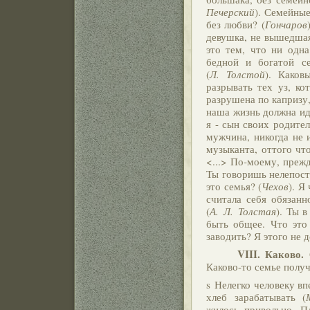
Печерский
). Семейные
без любви? (
Гончаров
девушка, не вышедшая
это тем, что ни одн
бедной и богатой с
(
Л. Толстой
). Каков
разрывать тех уз, к
разрушена по капризу,
наша жизнь должна ид
я - сын своих родител
мужчина, никогда не 
музыканта, оттого что
<...> По-моему, прежд
Ты говоришь нелепост
это семья? (
Чехов
). Я
считала себя обязанн
(
А. Л. Толстая
). Ты 
быть общее. Что это 
заводить? Я этого не д
VIII.
Каково.
С
Каково-то семье полу
s Нелегко человеку вп
хлеб зарабатывать (
жилось привольно. П