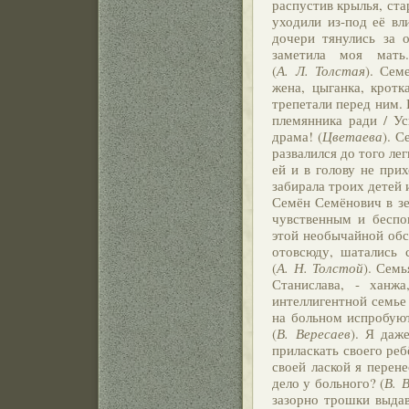
распустив крылья, ста
уходили из-под её вл
дочери тянулись за 
заметила моя мать
(
А. Л. Толстая
). Сем
жена, цыганка, крот
трепетали перед ним. 
племянника ради / Ус
драма! (
Цветаева
). 
развалился до того ле
ей и в голову не прихо
забирала троих детей 
Семён Семёнович в зе
чувственным и бесп
этой необычайной обст
отовсюду, шатались 
(
А. Н. Толстой
). Сем
Станислава, - ханжа
интеллигентной семье 
на больном испробуют 
(
В. Вересаев
). Я даж
приласкать своего реб
своей лаской я перене
дело у больного? (
В. 
зазорно трошки выдав