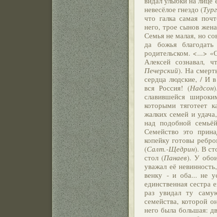
видал улыбки на лице 
невесёлое гнездо (
Тург
что галка самая почт
него, трое сынов жена
Семья не малая, но со
да божья благодать
родительском. <...> «
Алексей сознавал, 
Печерский
). На смерт
сердца людские, / И в
вся Россия! (
Надсон
славившейся широки
которыми тяготеет к
жалких семей и удача,
над подобной семьёй
Семейство это прина
копейку готовы ребро
(
Салт.-Щедрин
). В с
стол (
Панаев
). У обо
уважал её невинность
венку - и оба... не у
единственная сестра 
раз увидал ту самую
семейства, которой о
него была большая: дв