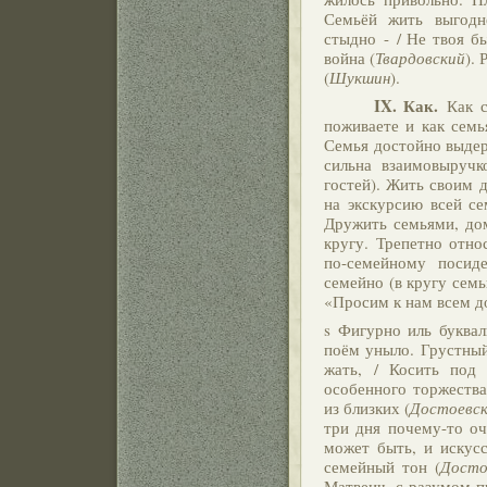
Семьёй жить выгодн
стыдно - / Не твоя бы
война (
Твардовский
).
(
Шукшин
).
IX.
Как.
Как с
поживаете и как семь
Семья достойно выдер
сильна взаимовыруч
гостей). Жить своим 
на экскурсию всей се
Дружить семьями, до
кругу. Трепетно отно
по-семейному посид
семейно (в кругу семь
«Просим к нам всем д
s Фигурно иль буквал
поём уныло. Грустный
жать, / Косить под
особенного торжества
из близких (
Достоевс
три дня почему-то оч
может быть, и искус
семейный тон (
Досто
Матвеич, с разумом п