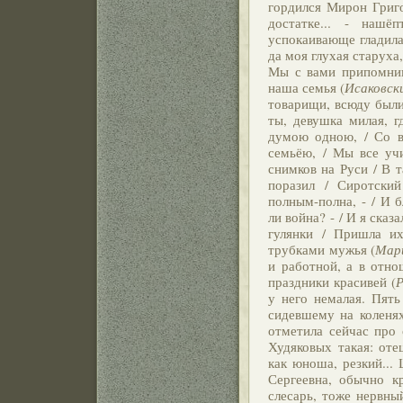
гордился Мирон Григо
достатке... - нашё
успокаивающе гладила
да моя глухая старуха,
Мы с вами припомним,
наша семья (
Исаковск
товарищи, всюду были
ты, девушка милая, г
думою одною, / Со в
семьёю, / Мы все уч
снимков на Руси / В 
поразил / Сиротски
полным-полна, - / И б
ли война? - / И я сказа
гулянки / Пришла и
трубками мужья (
Мар
и работной, а в отно
праздники красивей (
Р
у него немалая. Пят
сидевшему на коленях
отметила сейчас про 
Худяковых такая: оте
как юноша, резкий...
Сергеевна, обычно кр
слесарь, тоже нервный