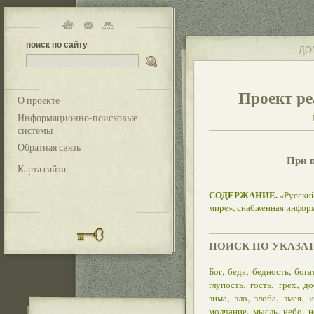
поиск по сайту
ДО
Проект ре
О проекте
Информационно-поисковые
системы
Обратная связь
При 
Карта сайта
СОДЕРЖАНИЕ.
«Русский
мире», снабженная инфор
ПОИСК ПО УКАЗА
,
,
,
Бог
беда
бедность
бога
,
,
,
глупость
гость
грех
до
,
,
,
,
зима
зло
злоба
змея
и
,
,
,
молчание
мысль
небо
н