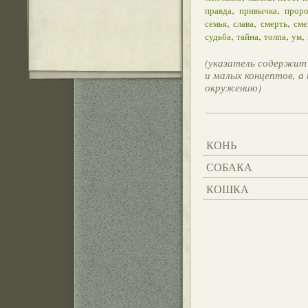
,
,
правда
привычка
проро
,
,
,
семья
слава
смерть
сме
,
,
,
,
судьба
тайна
толпа
ум
(указатель содержит 
и малых концептов, а
окружению)
КОНЬ
СОБАКА
КОШКА