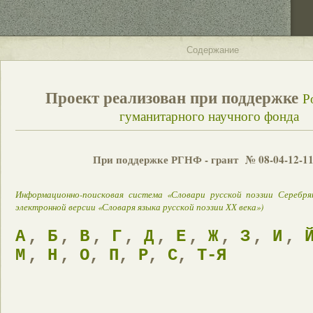
Содержание
Проект реализован при поддержке
Р
гуманитарного научного фонда
При поддержке РГНФ - грант № 08-04-12-1
Информационно-поисковая система «Словари русской поэзии Серебрян
электронной версии «Словаря языка русской поэзии ХХ века»)
А
,
Б
,
В
,
Г
,
Д
,
Е
,
Ж
,
З
,
И
,
М
,
Н
,
О
,
П
,
Р
,
С
,
Т-Я