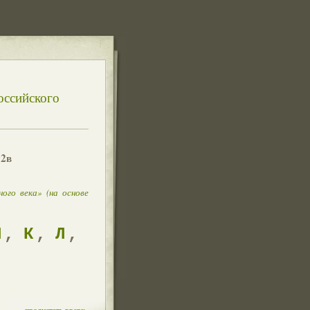
оссийского
12в
ого века» (на основе
Й
,
К
,
Л
,