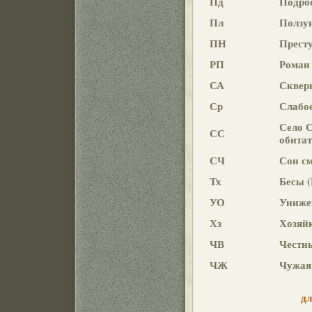
Пд
Подро
Пл
Ползу
ПН
Престу
РП
Роман 
СА
Сквер
Ср
Слабое
Село С
СС
обита
СЧ
Сон с
Тх
Бесы (
УО
Униже
Хз
Хозяй
ЧВ
Честн
ЧЖ
Чужая
дл