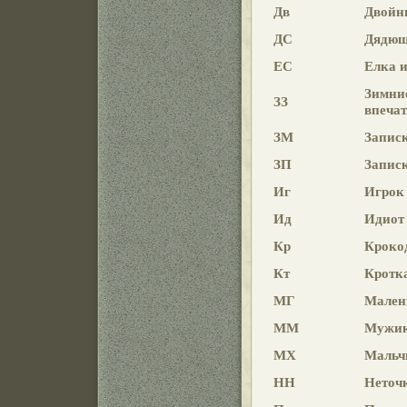
Дв
Двойн
ДС
Дядюш
ЕС
Елка и
Зимние
ЗЗ
впеча
ЗМ
Записк
ЗП
Записк
Иг
Игрок
Ид
Идиот
Кр
Кроко
Кт
Кротк
МГ
Мален
ММ
Мужик
МХ
Мальчи
НН
Неточ