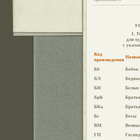
У
1. 
для х
с указа
Код
Назва
произведения
Бб
Бобок
БЛ
Бедны
БН
Белые
БрК
Братья
БКа
Братья
Бс
Бесы
ВМ
Вечны
ГП
Госпо