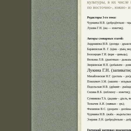
культуры, в их числе
по восточно-, южно- и
Редакторы 3-го тома:
Чурмаева Н.В. (доброд
тельно –
щь
Лукина Г.Н. (жа — изжечис
).
Авторы словарных статей:
Андрианова И.В. (досюда – дрьколь
Барановская В. Г. (едма –
дъва,
же
Белозерцев Г.И. (
ал
не –
диньць);
Вялкина Л.В. (дъжгевыи – дьньшь
Зверковская Н.П. (добывати – дон
Лукина Г.Н. (запивати
Михайловская Н.Г. (досталь – дос
д
Плискевич З.М. (зашити – зель
ныи
Подольская Н.В. (др
мани
– дъв
над
Силина В.Б. (изблизоу – изжечис
);
Сумникова Т.А. (дьрань
– д
тьлъ,
ж
Толкачев А.И. (зна
мыи – з
ть);
Филиппов В.С. (доорати – досп
шьн
Чурмаева Н.В. (жаба – жьрьчьствов
Эзериня Л.Н. (доброд
тельно – доб
Греческий материал просмотре