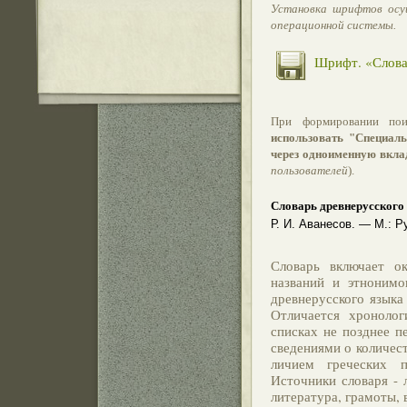
Установка шрифтов осу
операционной системы.
Шрифт. «Словар
При формировании пои
использовать "Специал
через одноименную вкл
пользователей
).
Словарь древнерусского
Р. И. Аванесов. — М.: Ру
Словарь включает о
названий и этнонимо
древнерусского языка 
Отличается хронолог
списках не позднее п
сведениями о количест
личием греческих п
Источники словаря - 
литература, грамоты, 