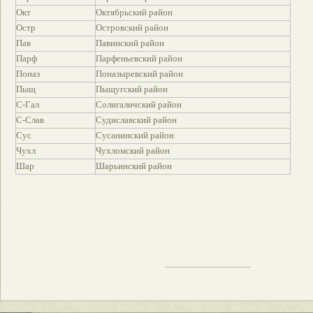
Окт
Октябрьский район
Остр
Островский район
Пав
Павинский район
Парф
Парфеньевский район
Поназ
Поназыревский район
Пыщ
Пыщугский район
С-Гал
Солигаличский район
С-Слав
Судиславский район
Сус
Сусанинский район
Чухл
Чухломский район
Шар
Шарьинский район