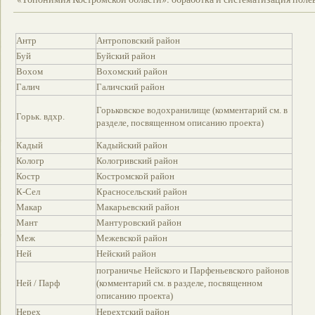
Антр
Антроповский район
Буй
Буйский район
Вохом
Вохомский район
Галич
Галичский район
Горьковское водохранилище (комментарий см. в
Горьк. вдхр.
разделе, посвященном описанию проекта)
Кадый
Кадыйский район
Кологр
Кологривский район
Костр
Костромской район
К-Сел
Красносельский район
Макар
Макарьевский район
Мант
Мантуровский район
Меж
Межевской район
Ней
Нейский район
пограничье Нейского и Парфеньевского районов
Ней / Парф
(комментарий см. в разделе, посвященном
описанию проекта)
Нерех
Нерехтский район