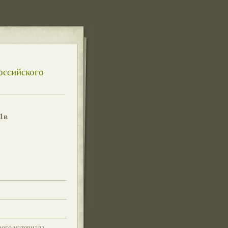
оссийского
1в
вого материала