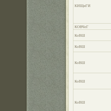
КИЩиГИ
КОВЧеГ
КоВШ
КоВШ
КоВШ
КоВШ
КоВШ