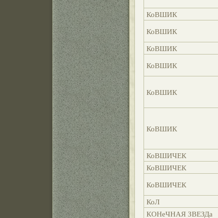
КоВШИК
КоВШИК
КоВШИК
КоВШИК
КоВШИК
КоВШИК
КоВШИЧЕК
КоВШИЧЕК
КоВШИЧЕК
КоЛ
КОНеЧНАЯ ЗВЕЗДа