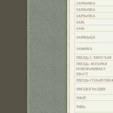
ЗАРНиЧКА
ЗАРНиЧКА
ЗАРНиЧКА
ЗАРя
ЗАРя
ЗАРЯНиЦА
ЗАРяНКА
ЗВЕЗДа С ХВОСТоМ
ЗВЕЗДа, КОТоРАЯ
ПОВОРаЧИВАЕТ
ХВоСТ
ЗВЕЗДа-ГОЛоВУШК
ЗВЕЗДОГНеЗДИЕ
ЗМеЙ
ЗМЕя