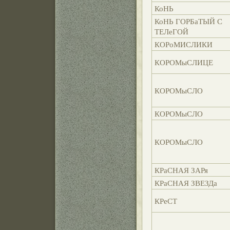
КоНЬ
КоНЬ ГОРБаТЫЙ С
ТЕЛеГОЙ
КОРоМИСЛИКИ
КОРОМыСЛИЦЕ
КОРОМыСЛО
КОРОМыСЛО
КОРОМыСЛО
КРаСНАЯ ЗАРя
КРаСНАЯ ЗВЕЗДа
КРеСТ