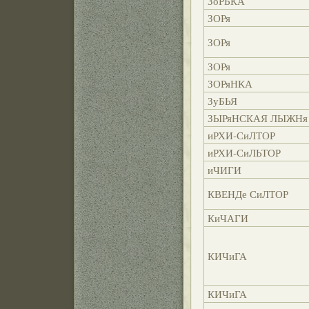
ЗоРЬКА
ЗОРя
ЗОРя
ЗОРя
ЗОРяНКА
ЗуБЬЯ
ЗЫРяНСКАЯ ЛЫЖНя
иРХИ-СиЛТОР
иРХИ-СиЛЬТОР
иЧИГИ
КВЕНДе СиЛТОР
КиЧАГИ
КИЧиГА
КИЧиГА