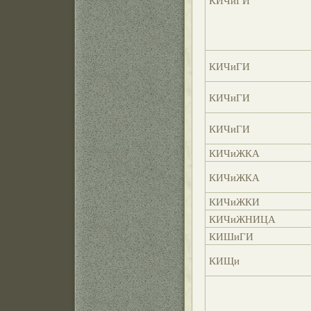
КИЧиГИ
КИЧиГИ
КИЧиГИ
КИЧиГИ
КИЧиЖКА
КИЧиЖКА
КИЧиЖКИ
КИЧиЖНИЦА
КИШиГИ
КИЩи