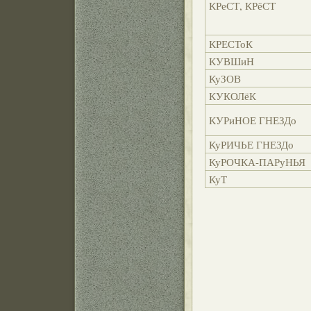
КРеСТ, КРёСТ
КРЕСТоК
КУВШиН
КуЗОВ
КУКОЛёК
КУРиНОЕ ГНЕЗДо
КуРИЧЬЕ ГНЕЗДо
КуРОЧКА-ПАРуНЬЯ
КуТ