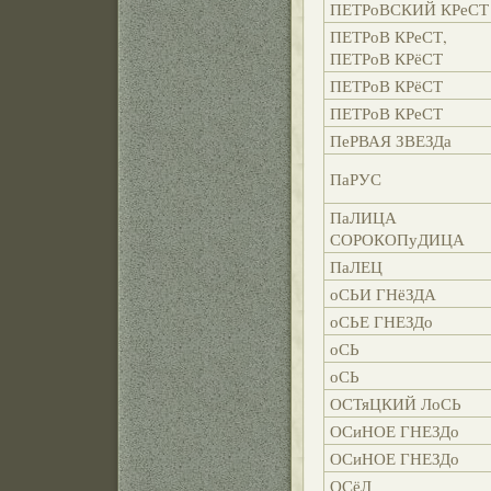
ПЕТРоВСКИЙ КРеСТ
ПЕТРоВ КРеСТ,
ПЕТРоВ КРёСТ
ПЕТРоВ КРёСТ
ПЕТРоВ КРеСТ
ПеРВАЯ ЗВЕЗДа
ПаРУС
ПаЛИЦА
СОРОКОПуДИЦА
ПаЛЕЦ
оСЬИ ГНёЗДА
оСЬЕ ГНЕЗДо
оСЬ
оСЬ
ОСТяЦКИЙ ЛоСЬ
ОСиНОЕ ГНЕЗДо
ОСиНОЕ ГНЕЗДо
ОСёЛ