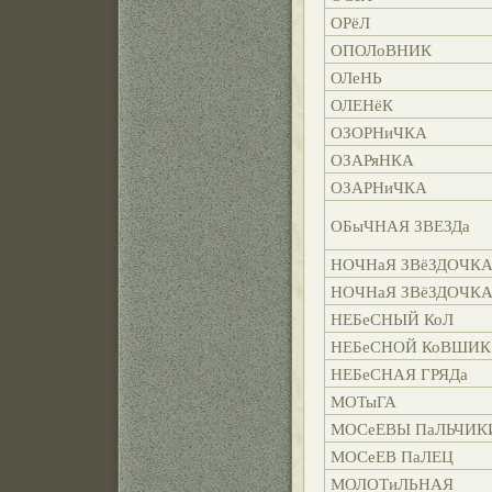
ОРёЛ
ОПОЛоВНИК
ОЛеНЬ
ОЛЕНёК
ОЗОРНиЧКА
ОЗАРяНКА
ОЗАРНиЧКА
ОБыЧНАЯ ЗВЕЗДа
НОЧНаЯ ЗВёЗДОЧК
НОЧНаЯ ЗВёЗДОЧК
НЕБеСНЫЙ КоЛ
НЕБеСНОЙ КоВШИК
НЕБеСНАЯ ГРЯДа
МОТыГА
МОСеЕВЫ ПаЛЬЧИК
МОСеЕВ ПаЛЕЦ
МОЛОТиЛЬНАЯ