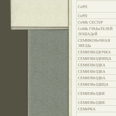
СеРП
СеРП
СеМЬ СЕСТёР
СеМЬ ГРАБиТЕЛЕЙ
ЛОШАДеЙ
СЕМИКОНеЧНАЯ
ЗВЕЗДа
СЕМИЗВёЗДОЧКА
СЕМИЗВёЗДНИЦА
СЕМИЗВёЗДКА
СЕМИЗВёЗДКА
СЕМИЗВёЗДКА
СЕМИЗВеЗДИЦА
СЕМИЗВеЗДИЕ
СЕМИЗВеЗДИЕ
СЕМёРКА