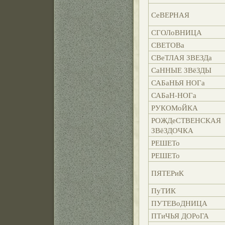
СеВЕРНАЯ
СГОЛоВНИЦА
СВЕТОВа
СВеТЛАЯ ЗВЕЗДа
СаННЫЕ ЗВёЗДЫ
САБаНЬЯ НОГа
САБаН-НОГа
РУКОМоЙКА
РОЖДеСТВЕНСКАЯ
ЗВёЗДОЧКА
РЕШЕТо
РЕШЕТо
ПЯТЕРиК
ПуТИК
ПУТЕВоДНИЦА
ПТиЧЬЯ ДОРоГА