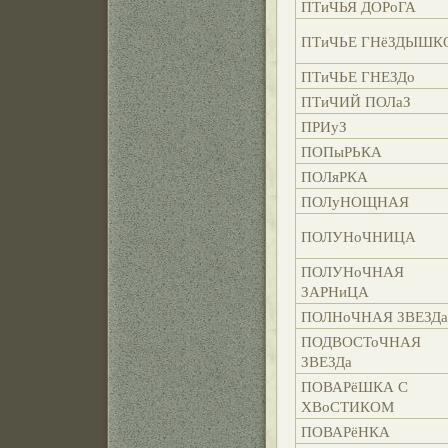
ПТиЧЬЯ ДОРоГА
ПТиЧЬЕ ГНёЗДЫШК
ПТиЧЬЕ ГНЕЗДо
ПТиЧИЙ ПОЛаЗ
ПРИуЗ
ПОПыРЬКА
ПОЛяРКА
ПОЛуНОЩНАЯ
ПОЛУНоЧНИЦА
ПОЛУНоЧНАЯ
ЗАРНиЦА
ПОЛНоЧНАЯ ЗВЕЗДа
ПОДВОСТоЧНАЯ
ЗВЕЗДа
ПОВАРёШКА С
ХВоСТИКОМ
ПОВАРёНКА