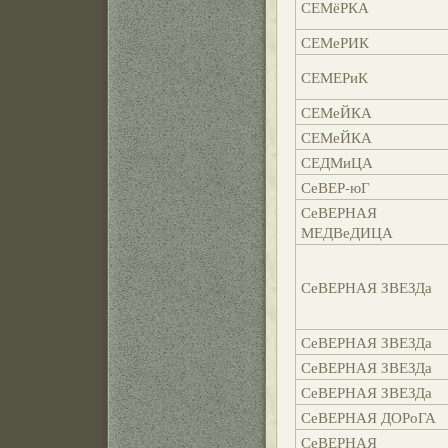
СЕМёРКА
СЕМеРИК
СЕМЕРиК
СЕМеЙКА
СЕМеЙКА
СЕДМиЦА
СеВЕР-юГ
СеВЕРНАЯ
МЕДВеДИЦА
СеВЕРНАЯ ЗВЕЗДа
СеВЕРНАЯ ЗВЕЗДа
СеВЕРНАЯ ЗВЕЗДа
СеВЕРНАЯ ЗВЕЗДа
СеВЕРНАЯ ДОРоГА
СеВЕРНАЯ