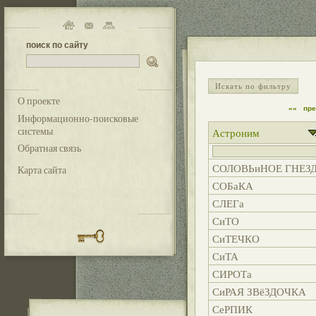
поиск по сайту
Искать по фильтру
О проекте
««
пр
Информационно-поисковые
системы
Астроним
Обратная связь
СОЛОВЬиНОЕ ГНЕЗ
Карта сайта
СОБаКА
СЛЕГа
СиТО
СиТЕЧКО
СиТА
СИРОТа
СиРАЯ ЗВёЗДОЧКА
СеРПИК