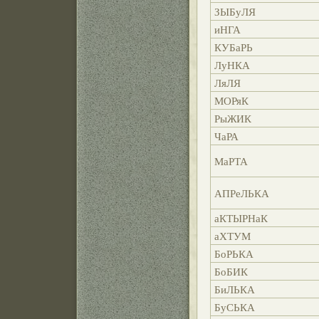
ЗЫБуЛЯ
иНГА
КУБаРЬ
ЛуНКА
ЛяЛЯ
МОРяК
РыЖИК
ЧаРА
МаРТА
АПРеЛЬКА
аКТЫРНаК
аХТУМ
БоРЬКА
БоБИК
БиЛЬКА
БуСЬКА