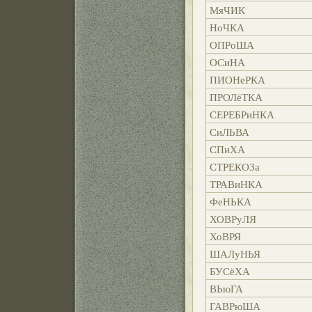
МяЧИК
НоЧКА
ОПРоША
ОСиНА
ПИОНеРКА
ПРОЛёТКА
СЕРЕБРиНКА
СиЛЬВА
СПиХА
СТРЕКОЗа
ТРАВиНКА
ФеНЬКА
ХОВРуЛЯ
ХоВРЯ
ШАЛуНЬЯ
БУСёХА
ВЬюГА
ГАВРюША