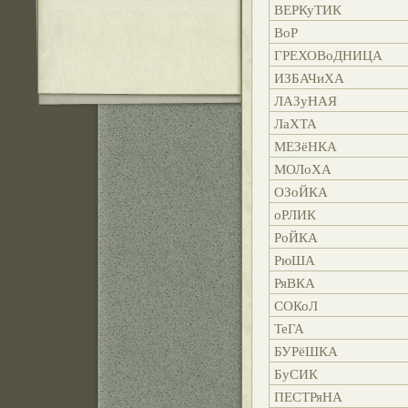
ВЕРКуТИК
ВоР
ГРЕХОВоДНИЦА
ИЗБАЧиХА
ЛАЗуНАЯ
ЛаХТА
МЕЗёНКА
МОЛоХА
ОЗоЙКА
оРЛИК
РоЙКА
РюША
РяВКА
СОКоЛ
ТеГА
БУРёШКА
БуСИК
ПЕСТРяНА