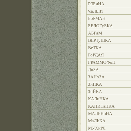
РЯБиНА
ЧаЛЫЙ
БоРМАН
БЕЛОГуБКА
АБРаМ
ВЕРТуШКА
ВеТКА
ГоРДАЯ
ГРАММОФоН
ДоЗА
ЗАНоЗА
ЗиНКА
ЗоЙКА
КАЛиНКА
КАПИТаНКА
МАЛЬВиНА
МаЛЬКА
МУХиРЯ