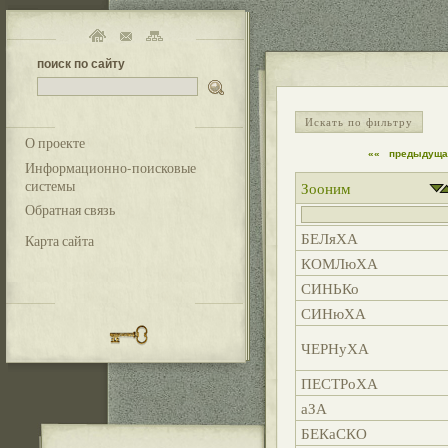
поиск по сайту
Искать по фильтру
О проекте
««
предыдуща
Информационно-поисковые
системы
Зооним
Обратная связь
БЕЛяХА
Карта сайта
КОМЛюХА
СИНЬКо
СИНюХА
ЧЕРНуХА
ПЕСТРоХА
аЗА
БЕКаСКО