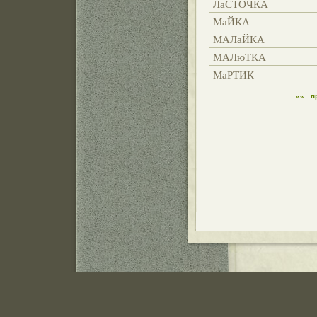
ЛаСТОЧКА
МаЙКА
МАЛаЙКА
МАЛюТКА
МаРТИК
««
п