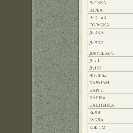
ВаСЬКА
ВеРБА
ВОСТоК
ГОЛуБКА
ДеВКА
ДеВКИ
ДЖУЛЬБаРС
ДоЛЯ
ДуНЯ
ЖУЛЬБа
КАРАНаЙ
КАРГа
КАШКа
КАШТаНКА
КоЛЯ
КуКЛА
КЫЗыМ