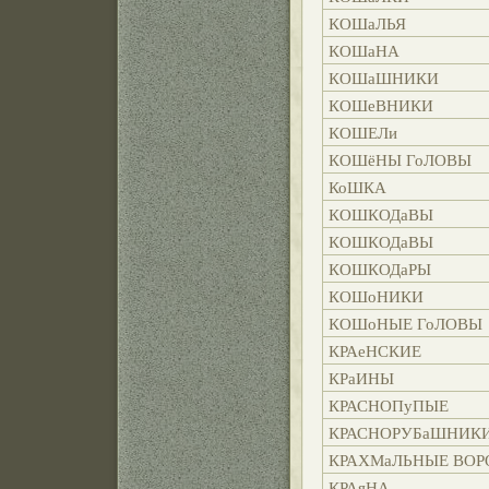
КОШаЛЬЯ
КОШаНА
КОШаШНИКИ
КОШеВНИКИ
КОШЕЛи
КОШёНЫ ГоЛОВЫ
КоШКА
КОШКОДаВЫ
КОШКОДаВЫ
КОШКОДаРЫ
КОШоНИКИ
КОШоНЫЕ ГоЛОВЫ
КРАеНСКИЕ
КРаИНЫ
КРАСНОПуПЫЕ
КРАСНОРУБаШНИК
КРАХМаЛЬНЫЕ ВОР
КРАяНА