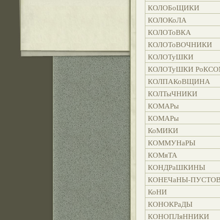
КОЛОБоЩИКИ
КОЛОКоЛА
КОЛОТоВКА
КОЛОТоВОЧНИКИ
КОЛОТуШКИ
КОЛОТуШКИ РоКС
КОЛПАКоВЩИНА
КОЛТыЧНИКИ
КОМАРы
КОМАРы
КоМИКИ
КОММУНаРЫ
КОМяТА
КОНДРаШКИНЫ
КОНЕЧаНЫ-ПУСТО
КоНИ
КОНОКРаДЫ
КОНОПЛяННИКИ