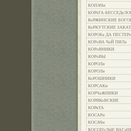
КОПАЧи
КОРёГА-БЕССЕДеЛ
КоРЖИНСКИЕ БОГО
КоРКУТСКИЕ ЗАКА
КОРОБа ДА ПЕСТЕР
КОРоВА ЧаЙ ПИЛа
КОРоВНИКИ
КОРоВЫ
КОРОЛи
КОРОЛи
КоРОШНИКИ
КОРСАКи
КОРЧаЖНИКИ
КОРЯКоВСКИЕ
КОРяТА
КОСАРи
КОСАЧи
КОСОПуЗЫЕ ВАГаН