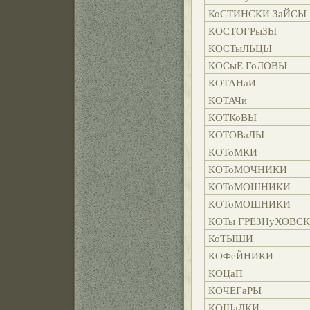
КоСТИНСКИ ЗаЙСЫ
КОСТОГРыЗЫ
КОСТыЛЬЦЫ
КОСыЕ ГоЛОВЫ
КОТАНаИ
КОТАЧи
КОТКоВЫ
КОТОВаЛЫ
КОТоМКИ
КОТоМОЧНИКИ
КОТоМОШНИКИ
КОТоМОШНИКИ
КОТы ГРЕЗНуХОВС
КоТЫШИ
КОФеЙНИКИ
КОЦаП
КОЧЕГаРЫ
КОШаЛКИ