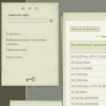
поиск по сайту
Искать по фильтру
О проекте
««
пре
Информационно-поисковые
системы
Коллективное прозви
Обратная связь
КОЛДУНы-ЕРУСАЛ
Карта сайта
КОЛДуНЬИ
КОЛеСНИКИ
КОЛМАКи
КОЛМАКи
КОЛМАКи-ГОРоХОВ
КОЛОБКи
КОЛОБоШНИКИ
КОЛОБоШНИКИ