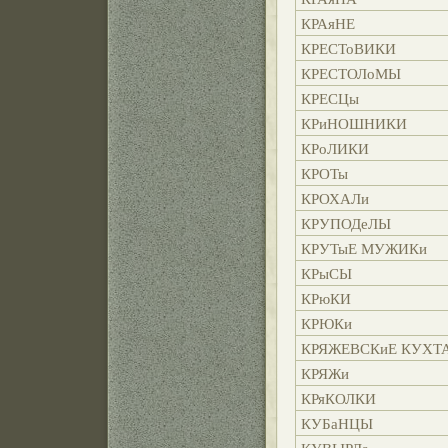
КРАяНЕ
КРЕСТоВИКИ
КРЕСТОЛоМЫ
КРЕСЦы
КРиНОШНИКИ
КРоЛИКИ
КРОТы
КРОХАЛи
КРУПОДеЛЫ
КРУТыЕ МУЖИКи
КРыСЫ
КРюКИ
КРЮКи
КРЯЖЕВСКиЕ КУХТ
КРЯЖи
КРяКОЛКИ
КУБаНЦЫ