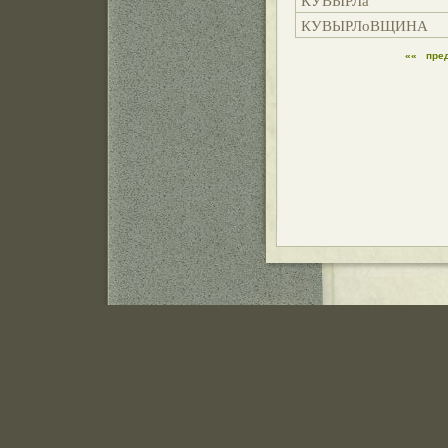
КУВЫРЛа
КУВЫРЛоВЩИНА
««
пре