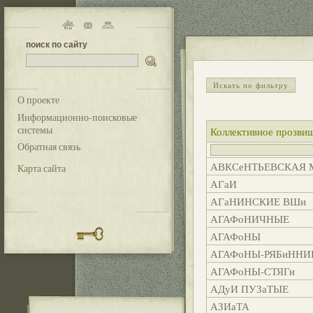
поиск по сайту
Искать по фильтру
О проекте
Информационно-поисковые
системы
Коллективное прозви
Обратная связь
АВКСеНТЬЕВСКАЯ 
Карта сайта
АГаИ
АГаНИНСКИЕ ВШи
АГАФоНИЧНЫЕ
АГАФоНЫ
АГАФоНЫ-РЯБиННИ
АГАФоНЫ-СТЯГи
АДуИ ПУЗаТЫЕ
АЗИаТА