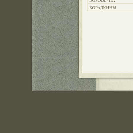
БОРОВЬяНА
БОРоДКИНЫ