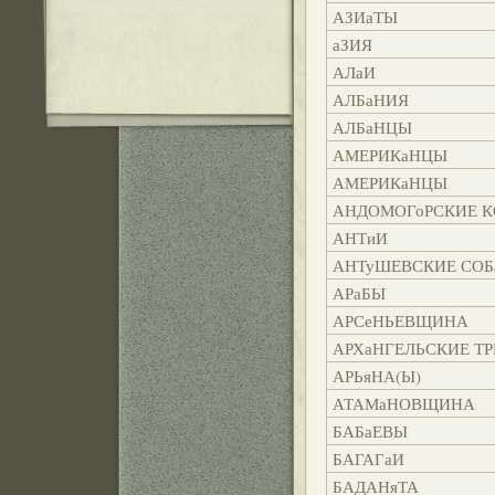
АЗИаТЫ
аЗИЯ
АЛаИ
АЛБаНИЯ
АЛБаНЦЫ
АМЕРИКаНЦЫ
АМЕРИКаНЦЫ
АНДОМОГоРСКИЕ 
АНТиИ
АНТуШЕВСКИЕ СОБ
АРаБЫ
АРСеНЬЕВЩИНА
АРХаНГЕЛЬСКИЕ Т
АРЬяНА(Ы)
АТАМаНОВЩИНА
БАБаЕВЫ
БАГАГаИ
БАДАНяТА