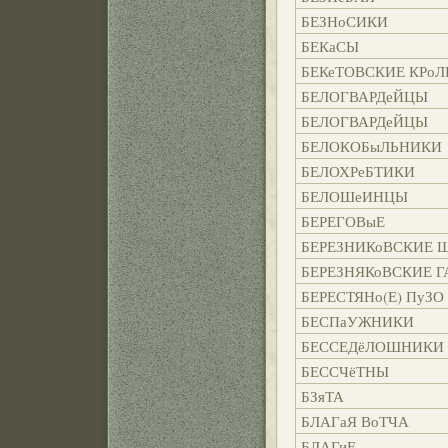
БЕЗНоСИКИ
БЕКаСЫ
БЕКеТОВСКИЕ КРо
БЕЛОГВАРДеЙЦЫ
БЕЛОГВАРДеЙЦЫ
БЕЛОКОБыЛЬНИКИ
БЕЛОХРеБТИКИ
БЕЛОШеИНЦЫ
БЕРЕГОВыЕ
БЕРЕЗНИКоВСКИЕ
БЕРЕЗНЯКоВСКИЕ Г
БЕРЕСТЯНо(Е) ПуЗО
БЕСПаУЖНИКИ
БЕССЕДёЛОШНИКИ
БЕССЧёТНЫ
БЗяТА
БЛАГаЯ ВоТЧА
БЛАГиЕ