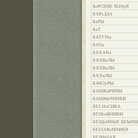
БаРСКИЕ ХОЛуИ
БАРуЗДА
БаРЫ
БаТ
БАТУНы
БАТы
БАХАРы
БАХВаЛЫ
БАХВаЛЫ
БАХиЛЫ
БАЧОуРЫ
БАШКиРИНЫ
БАШМаЧНИКИ
БЕЗ НоСИКА
БЕЗБоЖНИКИ
БЕЗДоННЫЕ ШЛяПЫ
БЕЗЗАКоННИКИ
БЕЗНёБАЯ