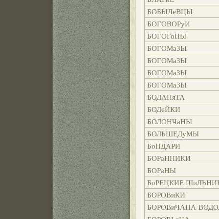
БОБЫЛёВЦЫ
БОГОВОРуИ
БОГОГоНЫ
БОГОМаЗЫ
БОГОМаЗЫ
БОГОМаЗЫ
БОГОМаЗЫ
БОДАНяТА
БОДеЙКИ
БОЛОНЧаНЫ
БОЛЬШЕДуМЫ
БоНДАРИ
БОРаННИКИ
БОРаНЫ
БоРЕЦКИЕ ШиЛЬНИ
БОРОВиКИ
БОРОВиЧАНА-ВОДО