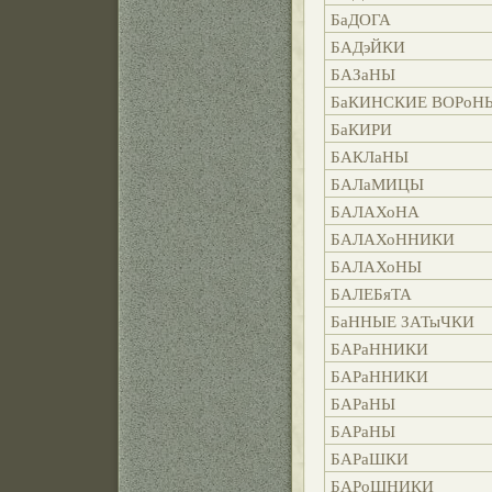
БаДОГА
БАДэЙКИ
БАЗаНЫ
БаКИНСКИЕ ВОРоН
БаКИРИ
БАКЛаНЫ
БАЛаМИЦЫ
БАЛАХоНА
БАЛАХоННИКИ
БАЛАХоНЫ
БАЛЕБяТА
БаННЫЕ ЗАТыЧКИ
БАРаННИКИ
БАРаННИКИ
БАРаНЫ
БАРаНЫ
БАРаШКИ
БАРоШНИКИ