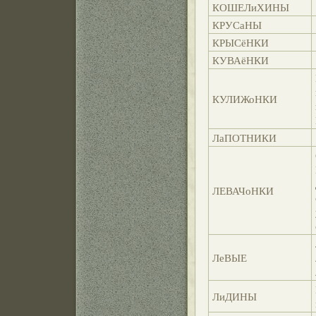
КОШЕЛиХИНЫ
КРУСаНЫ
КРЫСёНКИ
КУВАёНКИ
КУЛИЖоНКИ
ЛаПОТНИКИ
ЛЕВАЧоНКИ
ЛеВЫЕ
ЛиДИНЫ