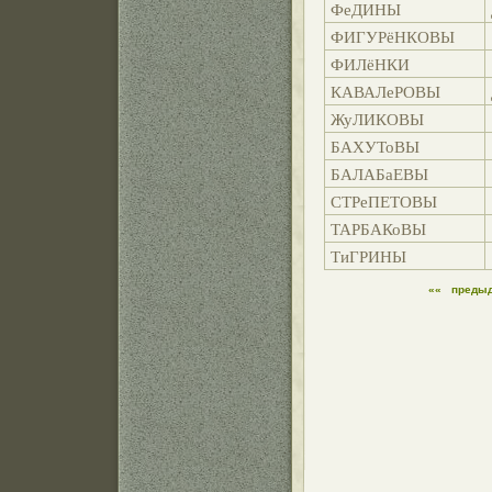
ФеДИНЫ
ФИГУРёНКОВЫ
ФИЛёНКИ
КАВАЛеРОВЫ
ЖуЛИКОВЫ
БАХУТоВЫ
БАЛАБаЕВЫ
СТРеПЕТОВЫ
ТАРБАКоВЫ
ТиГРИНЫ
««
преды