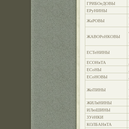
ГРИБОеДОВЫ
ЕРуНИНЫ
ЖаРОВЫ
ЖАВОРоНКОВЫ
ЕСТеНИНЫ
ЕСОНяТА
ЕСоНЫ
ЕСоНОВЫ
ЖоПИНЫ
ЖИЛяНИНЫ
ИЛюШИНЫ
ЗУёНКИ
КОЛБАНяТА