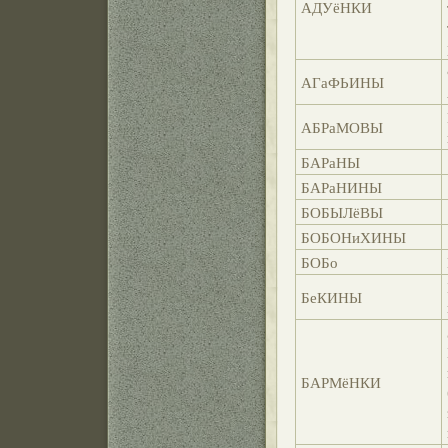
АДУёНКИ
АГаФЬИНЫ
АБРаМОВЫ
БАРаНЫ
БАРаНИНЫ
БОБЫЛёВЫ
БОБОНиХИНЫ
БОБо
БеКИНЫ
БАРМёНКИ