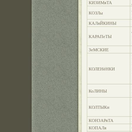
КИЗИМяТА
КОЗЛы
КАЛяЙКИНЫ
КАРАПеТЫ
ЗеМСКИЕ
КОЛЕНёНКИ
КоЛИНЫ
КОЛТЫКи
КОНЗАРяТА
КОПАЛя