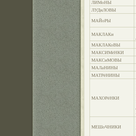
ЛИМоНЫ
ЛУДиЛОВЫ
МАЙоРЫ
МАКЛАКи
МАКЛАКоВЫ
МАКСИМёНКИ
МАКСиМОВЫ
МАЛаНИНЫ
МАТРёНИНЫ
МАХОРёНКИ
МЕШоЧНИКИ