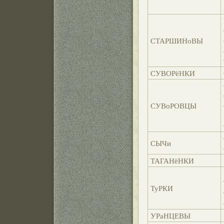
СТАРШИНоВЫ
СУВОРёНКИ
СУВоРОВЦЫ
СЫЧи
ТАГАНёНКИ
ТуРКИ
УРаНЦЕВЫ