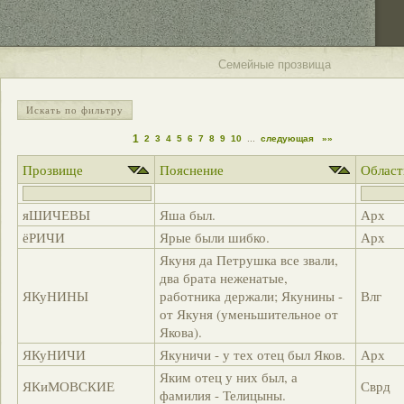
Семейные прозвища
Искать по фильтру
1
2
3
4
5
6
7
8
9
10
...
следующая
»»
Прозвище
Пояснение
Област
яШИЧЕВЫ
Яша был.
Арх
ёРИЧИ
Ярые были шибко.
Арх
Якуня да Петрушка все звали,
два брата неженатые,
ЯКуНИНЫ
работника держали; Якунины -
Влг
от Якуня (уменьшительное от
Якова).
ЯКуНИЧИ
Якуничи - у тех отец был Яков.
Арх
Яким отец у них был, а
ЯКиМОВСКИЕ
Сврд
фамилия - Телицыны.