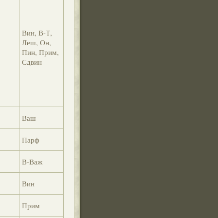
Вин, В-Т,
Леш, Он,
Пин, Прим,
Сдвин
Ваш
Парф
В-Важ
Вин
Прим