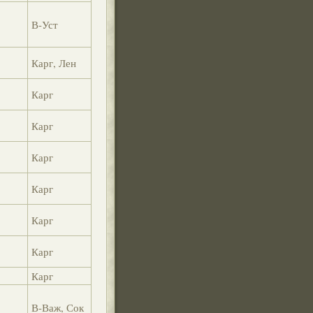
В-Уст
Карг, Лен
Карг
Карг
Карг
Карг
Карг
Карг
Карг
В-Важ, Сок