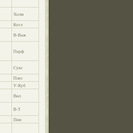
Холм
Котл
В-Важ
Парф
Сукс
Плес
У-Куб
Вил
В-Т
Пин