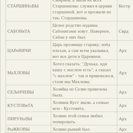
СТАРШИНоВЫ
Старшиновы: служил в церкви
Костр
старшиной, вот и прозвали их
так, Старшиновы.
Целое родство издавна
САБОНяТА
Сабонятами зовут. Наверное,
Сврд
Сабан у них был.
Царь прозвище старику, изба
ЦАРеВИЧИ
плохая, а сам всем указывал,
Арх
вот все дети и Царевичи.
Хотел сказать: "Дунька, иди
кашу с маслом есть", а сказал
МаХЛОВЫ
Арх
"с махлом" - так и приковалося,
стали мы Махловы.
Хозяйка из Селян привезена
СЕЛеНЧЕВЫ
Арх
была.
Хозяина Куст звали, а семью
КУСТОВяТА
Арх
всю - Кустовята.
Хозяин этой семьи любил
ПИРУНоВЫ
Арх
попировать.
РыЖКОВЫ
Хозяин рыжий был.
Арх