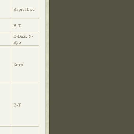
Карг, Плес
В-Т
В-Важ, У-
Куб
Котл
В-Т