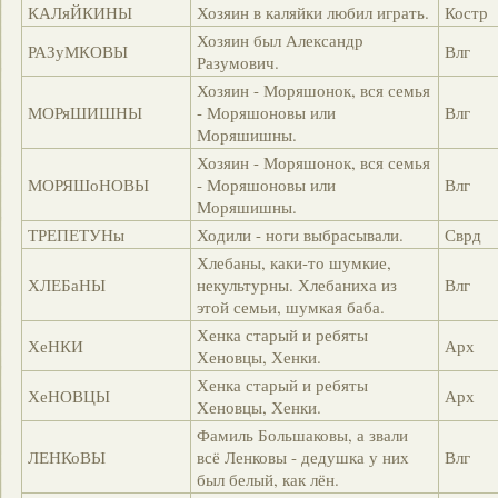
КАЛяЙКИНЫ
Хозяин в каляйки любил играть.
Костр
Хозяин был Александр
РАЗуМКОВЫ
Влг
Разумович.
Хозяин - Моряшонок, вся семья
МОРяШИШНЫ
- Моряшоновы или
Влг
Моряшишны.
Хозяин - Моряшонок, вся семья
МОРЯШоНОВЫ
- Моряшоновы или
Влг
Моряшишны.
ТРЕПЕТУНы
Ходили - ноги выбрасывали.
Сврд
Хлебаны, каки-то шумкие,
ХЛЕБаНЫ
некультурны. Хлебаниха из
Влг
этой семьи, шумкая баба.
Хенка старый и ребяты
ХеНКИ
Арх
Хеновцы, Хенки.
Хенка старый и ребяты
ХеНОВЦЫ
Арх
Хеновцы, Хенки.
Фамиль Большаковы, а звали
ЛЕНКоВЫ
всё Ленковы - дедушка у них
Влг
был белый, как лён.