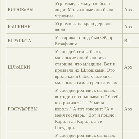
Угрюмые, замкнутые были
БИРЮКоВЫ
люди; Молчаливые они были,
Арх
угрюмые.
Угрюмовы на краю деревни
КоШКИНЫ
Арх
жили.
У старика-то дед был Фёдор
ЕГРАШаТА
Влг
Еграфович.
У соседей семья была,
маленькие они были, что
старшие, что младшие. Вот и
ШЛюШКИ
Арх
прозвали их Шлюшками. Это
вроде как в бабках шлюшка -
маленькая самая среди других.
У соседей родились сыновья,
вот один и спрашывает: "У тебя
кто родился?" - "У меня
ГОСУДаРЕВЫ
король." А тот говорит: "А у
Арх
меня государь." Вот и пошло:
Короли да Короли, а те -
Государи.
У соседей родились сыновья,