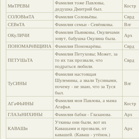
Фамилия тоже Павловы,
МиТРЕВЫ
Костр
дедушка Дмитрий был.
СОЛОВЬяТА
Фамилия Соловьёвы.
Сврд
СЕВяТА
Фамилия семьи - Севёнковы.
Влг
Фамилия Пьянковы, Окуличами
ОКуЛИЧИ
Арх
зовут, бабушка Окулина была.
ПОНОМАРёВЩИНА
Фамилия Пономарёвы.
Сврд
Фамилия Петуховы; Может, за
ПЕТУШаТА
то их так прозвали, что
Сврд
подраться любили.
Фамилия настоящая
Шулемины, а звали Тусиными,
ТуСИНЫ
Влг
почему - не знаю, что за Туся
был.
Фамилия моя Павлова, а мама
АГаФЬИНЫ
Костр
Агафья.
ГЛАЗаНИХИНЫ
Фамилия бабки - Глазанова.
Арх
Уткины они были, вот их
КАВАШи
Кавашами и прозвали, от
Арх
кавашей. (Каваш - утёнок.)