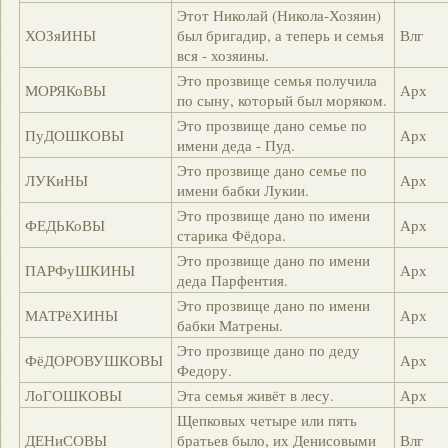
Этот Николай (Никола-Хозяин)
ХОЗяИНЫ
был бригадир, а теперь и семья
Влг
вся - хозяины.
Это прозвище семья получила
МОРЯКоВЫ
Арх
по сыну, который был моряком.
Это прозвище дано семье по
ПуДОШКОВЫ
Арх
имени деда - Пуд.
Это прозвище дано семье по
ЛУКиНЫ
Арх
имени бабки Лукии.
Это прозвище дано по имени
ФЕДЬКоВЫ
Арх
старика Фёдора.
Это прозвище дано по имени
ПАРФуШКИНЫ
Арх
деда Парфентия.
Это прозвище дано по имени
МАТРёХИНЫ
Арх
бабки Матрены.
Это прозвище дано по деду
ФёДОРОВУШКОВЫ
Арх
Федору.
ЛоГОШКОВЫ
Эта семья живёт в лесу.
Арх
Щепковых четыре или пять
ДЕНиСОВЫ
братьев было, их Денисовыми
Влг