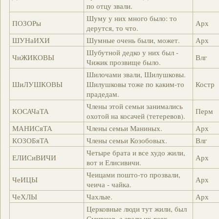
по отцу звали.
Шуму у них много было: то
ПОЗОРы
Арх
дерутся, то что.
ШУНаИХИ
Шумные очень были, может.
Арх
Шубутной дедко у них был -
ЧиЖИКОВЫ
Влг
Чижик прозвище было.
Шилочами звали, Шилушковы.
ШиЛУШКОВЫ
Шилушковы тоже по каким-то
Костр
прадедам.
Члены этой семьи занимались
КОСАЧаТА
Перм
охотой на косачей (тетеревов).
МАНИСяТА
Члены семьи Маниных.
Арх
КОЗОБяТА
Члены семьи Козобовых.
Влг
Четыре брата и все худо жили,
ЕЛИСиВИЧИ
Арх
вот и Елисивичи.
Чеицами пошто-то прозвали,
ЧеИЦЫ
Арх
чеича - чайка.
ЧеХЛЫ
Чахлые.
Арх
Церковные люди тут жили, был
Смирнов, а звали их всех