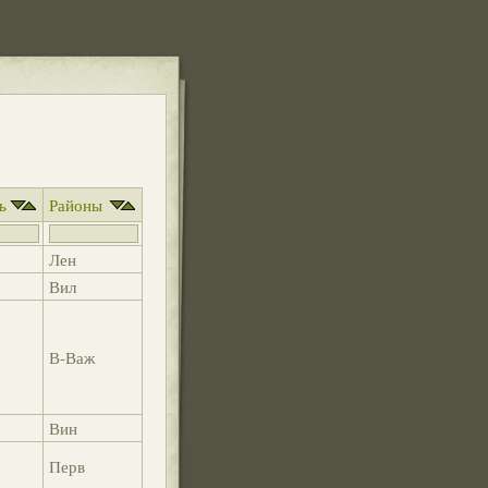
ь
Районы
Лен
Вил
В-Важ
Вин
Перв