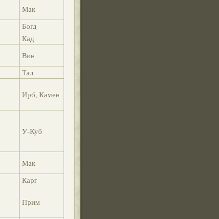
Мак
Богд
Кад
Вин
Тал
Ирб, Камен
У-Куб
Мак
Карг
Прим