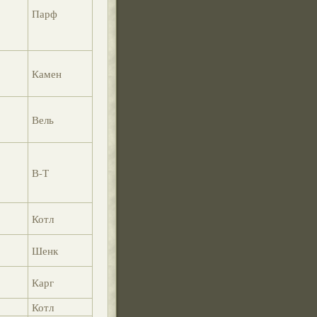
Парф
Камен
Вель
В-Т
Котл
Шенк
Карг
Котл