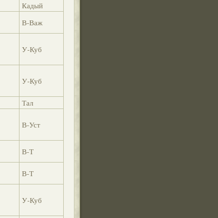
Кадый
В-Важ
У-Куб
У-Куб
Тал
В-Уст
В-Т
В-Т
У-Куб