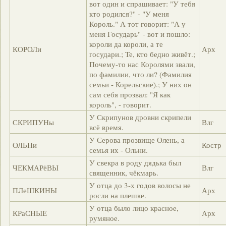
вот один и спрашивает: "У тебя
кто родился?" - "У меня
Король." А тот говорит: "А у
меня Государь" - вот и пошло:
короли да короли, а те
КОРОЛи
Арх
государи.; Те, кто бедно живёт.;
Почему-то нас Королями звали,
по фамилии, что ли? (Фамилия
семьи - Корельские).; У них он
сам себя прозвал: "Я как
король", - говорит.
У Скрипунов дровни скрипели
СКРИПУНы
Влг
всё время.
У Серова прозвище Олень, а
ОЛЬНи
Костр
семья их - Ольни.
У свекра в роду дядька был
ЧЕКМАРёВЫ
Влг
священник, чёкмарь.
У отца до 3-х годов волосы не
ПЛеШКИНЫ
Арх
росли на плешке.
У отца было лицо красное,
КРаСНЫЕ
Арх
румяное.