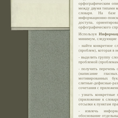
орфографическим опис
между двумя типами к
словаря. На базе
информационно-поис
доступа, ориентиров
орфографического спр
Информац
Используя
минимум, следующие 
- найти конкретное 
(проблем), которая в 
- выделить группу сл
проблемой (проблемам
- получить перечень
(написание гласны
мотивированных бук
слитные-дефисные-ра
сочетания с приложени
- узнать конкретные
(приложение к словар
отсылки к пунктам пра
- извлечь информа
обоснование отдельны