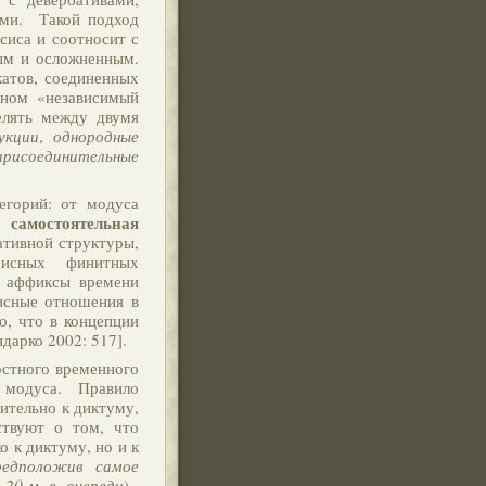
ами. Такой подход
сиса и соотносит с
ым и осложненным.
катов, соединенных
ином «независимый
елять между двумя
укции
,
однородные
присоединительные
горий: от модуса
самостоятельная
 -
ативной структуры,
ксисных финитных
: аффиксы времени
исные отношения в
о, что в концепции
дарко 2002: 517].
остного временного
модуса. Правило
ительно к диктуму,
ствуют о том, что
 к диктуму, но и к
редположив самое
 20-м в очереди
).