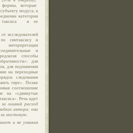
е формы, которые
 субъекту модуса, к
оедиение категории
у таксиса и ее
 от исследователей
 по синтаксису и
ри интерпретации
оединительные и
редлагая способы
обратимости»: для
ов, для подчинения
ание на переходные
орядок следования
авить тире». Позже
ривая соотношение
ие на «сдвинутые
таксиса». Речь идет
 за лишний расход
шибках автора; она
 за мостовую.
тикет и не узнавая