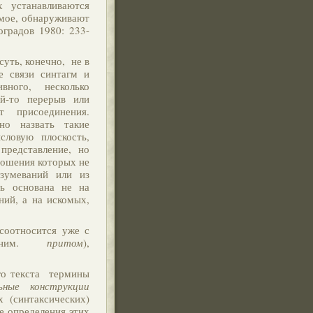
 устанавливаются
мое, обнаруживают
градов 1980: 233-
суть, конечно, не в
е связи синтагм и
вного, несколько
ой-то перерыв или
 присоединения.
о назвать такие
ловую плоскость,
представление, но
ношения которых не
азумеваний или из
сь основана не на
ий, а на искомых,
оотносится уже с
синоним.
притом
),
го текста термины
ьные конструкции
 (синтаксических)
е определения этих