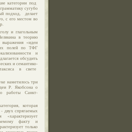
кие категории под
 грамматику сугубо
ый подход, делает
о, с его местом во
мир.
лу и глагольным
Шелякина в теорию
я выражения «идеи
ких полей по ТФГ
окализованности и
длагается обсудить
еских и семантико-
 таксиса в свете
уке наметилось три
деи Р. Якобсона о
то работы Санкт-
тегория, которая
 - двух спрягаемых
ая «характеризует
аемому факту и
рактеризует только
а оказалось тесно