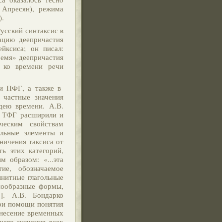
 Апресян), режима
).
усский синтаксис в
ацию деепричастия
йксиса; он писал:
ремя» деепричастия
а ко времени речи
 и ПФГ, а также в
 частные значения
дею времени. А.В.
ы ТФГ расширили и
ческим свойствам
льные элементы и
ничения таксиса от
ть этих категорий,
 образом: «...эта
ие, обозначаемое
нитные глагольные
нообразные формы,
]. А.В. Бондарко
при помощи понятия
тнесение временных
щего значения всех