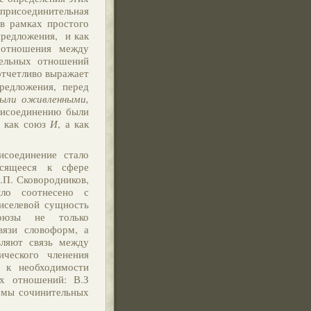
 присоединительная
в рамках простого
предложения, и как
 отношения между
тельных отношений
тчетливо выражает
редложения, перед
были оживленными,
рисоединению были
е как союз
И
, а как
динение стало
сящееся к сфере
А.П. Сковородников,
ыло соотнесено с
иселевой сущность
союзы не только
вязи словоформ, а
вляют связь между
ического членения
 к необходимости
х отношений: В.З
емы сочинительных