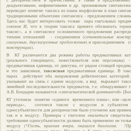
деадъективами, инфинитивами и др. признаковым синтаксем
переводит понятие таксиса из плана морфологии в план синтак
традиционными объектами синтаксиса - предложением сложн
Здесь нас будет интересовать только пара глагольных преди
союзом
И
, что в теории таксиса принято обозначать терм
таксис», а в синтаксисе осложненного предложения распред
типами отношений - соединением (
сочинительные констр
сказуемые, двусказуемные предложения
) и присоединением (
конструкции
).
В КГ различаются два режима работы предикативных кате
(реального говорящего, повествователя или персонажа)
предикативная единица, от диктума, от рядом стоящей предик
таксисная
и это зависимая,
предикативная единица. В та
парах действуют оба направления дейктических категорий
указывают на связь с одним модусом, а вид выражает такс
линейной последовательности предикатов, т.е. обнаруживает т
А.В. Бондарко называется «синтагматической доминантой» [Бон
КГ уточнила понятие «единого временного плана», или «цел
периода», соотнеся таксис с модусом и субъектом 
односубъектности для деепричастия было уточнено как примен
так и к модусу. Примеры с глаголом
оказаться
свидетель
требование односубъектности должно быть применено не только
модусу (*
Гость, приехав вчера, оказался биологом; ?П
худшее, он оказался прав; Приехав к 8 утра, он оказался