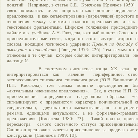
понятий. Например, в статье С.Е. Крючкова [Крючков 1950]
связь понималась очень широко: и как союзное соединение 
предложения, и как сегментирование (парцелляция) простого 
отношения между частями сложного предложения, и как
текстовыми фрагментами. Широкое толкование присоедини
найдем и в учебнике А.Н. Гвоздева, который пишет: «Союз
и
о
присоединительные связи, когда он стоит внутри второго п
словом, носящим логическое ударение:
Прения по докладу 
выступал и докладчик
» [Гвоздев 1973: 226]. Тем самым к п
отнесены и те случаи, которые обычно интерпретировали н
частицу
И
.
В системном синтаксисе конца XX века присое
интерпретироваться как явление периферийное, отно
экспрессивного синтаксиса, синтаксиса речи (Ю.В. Ванников; 
Н.П. Киселева), тем самым понятие присоединения б
«актуальным членением предложения». Так, в статье Н.П. К
присоединения определяется следующим образом: «
сигнализируют о прерывистом характере подчинительной с
следовательно, двухактности высказывания, но и осущест
ремами, единицами актуального, а не формально-граммат
предложения» [Киселева 1980: 73]. Такой подход привел
пересмотра самого системного статуса присоединительны
Санников предложил вывести присоединение за пределы сист
конструкций [Санников 1989: 10].