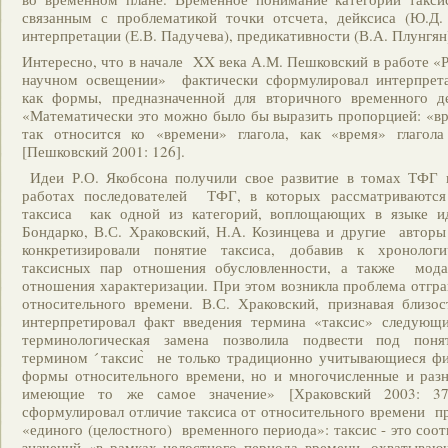
связанным с проблематикой точки отсчета, дейксиса (Ю.Д.
интерпретации (Е.В. Падучева), предикативности (В.А. Плунгян
Интересно, что в начале XX века А.М. Пешковский в работе «Р
научном освещении» фактически сформулировал интерпрет
как формы, предназначенной для вторичного временного де
«Математически это можно было бы выразить пропорцией: «в
так относится ко «времени» глагола, как «время» глагол
[Пешковский 2001: 126].
Идеи Р.О. Якобсона получили свое развитие в томах ТФГ
работах последователей ТФГ, в которых рассматриваются
таксиса как одной из категорий, воплощающих в языке и
Бондарко, В.С. Храковский, Н.А. Козинцева и другие автор
конкретизировали понятие таксиса, добавив к хронологи
таксисных пар отношения обусловленности, а также мода
отношения характеризации. При этом возникла проблема отгра
относительного времени. В.С. Храковский, признавая близос
интерпретировал факт введения термина «таксис» следующим
терминологическая замена позволила подвести под понят
термином ́таксис̀ не только традиционно учитывающиеся фи
формы относительного времени, но и многочисленные и раз
имеющие то же самое значение» [Храковский 2003: 37
сформулировал отличие таксиса от относительного времени 
«единого (целостного) временного периода»: таксис - это соо
значений «в рамках целостного периода времени, охватываю