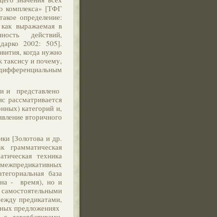
о комплекса» [ТФГ
такое определение:
как выражаемая в
нность действий,
дарко 2002: 505].
звития, когда нужно
к таксису и почему,
 дифференциальным
ии и представлено
ис рассматривается
нных) категорий и,
 явление вторичного
ки [Золотова и др.
к грамматическая
атическая техника
 межпредикативных
тегориальная база
дна - время), но и
амостоятельными
между предикатами,
нных предложениях
 с девербативами,