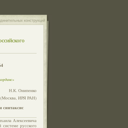
единительных конструкций
оссийского
64
корданс»
Н.К. Онипенко
(Москва, ИРЯ РАН)
и синтаксис
аила Алексеевича
й системе русского