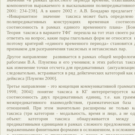
компонентов выражаемого в высказывании полипредикативног
2001: 234-238]. А в книге 2002 г. А.В. Бондарко предлагает 
«Инвариантное значение таксиса может быть определено 
полипредикативных конструкциях временная соотнесе
соотнесенность в рамках единого временного плана» [Бон
Теория таксиса в варианте ТФГ перешла на тот этап своего ра
ответить на вопрос, какие пары глагольных форм не относятся 
поэтому критерий «единого временного периода» становится
признаком для разграничения таксисных и нетаксисных пар.
Другое направление развивается в рамках общей морфолог
работами В.А. Плунгяна и его учеников; в этих работах такс
как изменение точки отсчета для предикативных (актуализацио
следовательно, встраивается в ряд дейктических категорий как
дейксиса [Плунгян 2000].
Третье направление - это концепция коммуникативной граммати
1998; 2004]: понятие таксиса в КГ интерпретируется ка
соотнесенность двух предикативных единиц, т.е. как грамм
межпредикативного взаимодействия, грамматическая база
отношений. При этом значительно расширены не только ка
таксиса (три категории - модальность, время и лицо, а не о
объект: категория таксиса обнаруживается между с
предикативными единицами в рамках сложного предложения; 
выраженными финитными формами в осложненном, в осложне
с деепричастием и причастиями, а также в предложениях