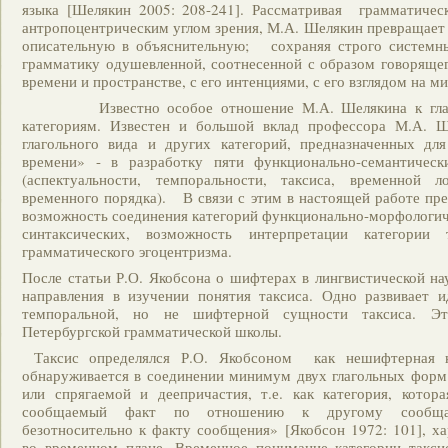
языка [Шелякин 2005: 208-241]. Рассматривая грамматичес
антропоцентрическим углом зрения, М.А. Шелякин превращает
описательную в объяснительную; сохраняя строго системн
грамматику одушевленной, соотнесенной с образом говорящег
времени и пространстве, с его интенциями, с его взглядом на 
Известно особое отношение М.А. Шелякина к глаго
категориям. Известен и большой вклад профессора М.А. 
глагольного вида и других категорий, предназначенных дл
времени» - в разработку пяти функционально-семантичес
(аспектуальности, темпоральности, таксиса, временной л
временного порядка). В связи с этим в настоящей работе пре
возможность соединения категорий функционально-морфологич
синтаксических, возможность интерпретации категории
грамматического эгоцентризма.
После статьи Р.О. Якобсона о шифтерах в лингвистической на
направления в изучении понятия таксиса. Одно развивает и
темпоральной, но не шифтерной сущности таксиса. Э
Петербургской грамматической школы.
Таксис определялся Р.О. Якобсоном как нешифтерная ка
обнаруживается в соединении минимум двух глагольных форм
или спрягаемой и деепричастия, т.е. как категория, котор
сообщаемый факт по отношению к другому сообщ
безотносительно к факту сообщения» [Якобсон 1972: 101], ха
во временном плане. Временное понимание категории таксис