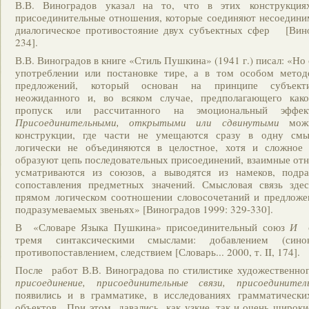
В.В. Виноградов указал на то, что в этих конструкциях
присоединительные отношения, которые соединяют несоедини
диалогическое противостояние двух субъектных сфер [Вино
234].
В.В. Виноградов в книге «Стиль Пушкина» (1941 г.) писал: «Но 
употреблении или постановке тире, а в том особом метод
предложений, который основан на принципе субъекти
неожиданного и, во всяком случае, предполагающего как
пропуск или рассчитанного на эмоциональный эффект
Присоединительными, открытыми или сдвинутыми
можн
конструкции, где части не умещаются сразу в одну смыс
логически не объединяются в целостное, хотя и сложное 
образуют цепь последовательных присоединений, взаимные от
усматриваются из союзов, а выводятся из намеков, подр
сопоставления предметных значений. Смысловая связь зде
прямом логическом соотношении словосочетаний и предложен
подразумеваемых звеньях» [Виноградов 1999: 329-330].
В «Словаре Языка Пушкина» присоединительный союз
И
с
тремя синтаксическими смыслами: добавлением (
противопоставлением, следствием [Словарь... 2000, т. II, 174].
После работ В.В. Виноградова по стилистике художественно
присоединение, присоединительные связи, присоединител
появились и в грамматике, в исследованиях грамматических
объектов. При этом давались как узкие, так и очень широки