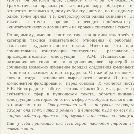
Грамматически правильную таксисную пару образуют т
относятся не только к одному субъекту диктума, но и к одному
одной точке зрения, т.е. контролируются одним сознанием. С
таксиса и точки зрения переводит проблематик
«синтагматическую доминанту» на уровень синтаксиса текста.
По-видимому, именно «синтагматическая доминанта» требует
категории таксиса внимательного отношения к работам
стилистике художественного текста. Известно, что п
сочинительных конструкций синтаксисты различают с
присоединительные конструкции. А.М. Пешковский, п
разграничения сочинения и подчинения, ввел критерий «
сочинения возможно изменение порядка следования компонент
- оно или невозможно, или затруднено. Он же обратил вним
случаи, когда отношения выражаются союзом
И
, но п
компонентов фиксирован и перед союзом
И
«хочется пост
В.В. Виноградов в работе «Стиль «Пиковой дамы», рассмат
субъектных сфер в пушкинском тексте, обратил вниман
конструкции», которые он отнес к сфере «изобразительного син
о примерах типа
Она разливала чай и получала выговоры
сахара; она вслух читала романы и виновата была во всех о
сопровождала графиню в ее прогулках и отвечала за погоду и
Или:
у себя принимала она весь город, наблюдая строгий э
никого в лицо...