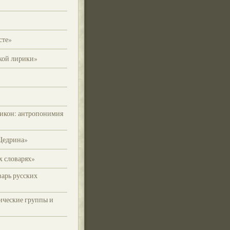
сте»
кой лирики»
икон: антропонимия
Щедрина»
 словарях»
арь русских
ические группы и