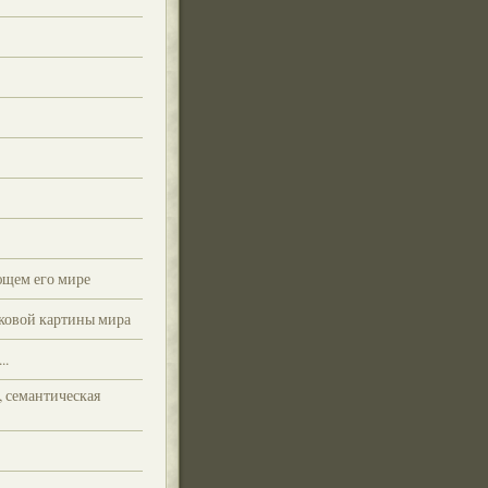
ющем его мире
ыковой картины мира
..
, семантическая