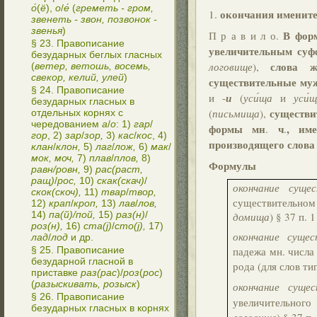
о́
(
ё
),
о
/
е́
(
греметь - гром,
окончания именител
1.
звенеть - звон, позвонок -
звенья
)
В фор
П р а в и л о.
§ 23. Правописание
увеличительным суф
безударных беглых гласных
слова ж
логовище
),
(
ветер, ветошь, восемь,
свекор, келий, улей
)
существительные муж
§ 24. Правописание
и -
и
(
уси́ща
и
уси́
безударных гласных в
существи
(
письмища
),
отдельных корнях с
чередованием
а
/
о
: 1)
гар
/
формы мн
ч
, им
.
.
гор
, 2)
зар
/
зор,
3)
кас
/
кос
, 4)
производящего слова
клан
/
клон,
5)
лаг
/
лож,
6)
мак
/
мок, моч,
7)
плав
/
плов,
8)
Формулы
равн/ровн,
9)
рас(раст,
ращ)
/
рос,
10)
скак(скач)
/
окончание суще
скок(скоч),
11)
твар
/
твор,
существительном
12)
крап
/
кроп,
13)
лав
/
лов,
14)
па(й)/пой,
15)
раз(н)
/
домища
) § 37 п. 1
роз(н),
16)
ста(j)
/
сто(j),
17)
окончание суще
лад
/
лод
и др.
§ 25. Правописание
падежа мн. числ
безударной гласной в
рода (для слов т
приставке
раз(рас
)/
роз
(
рос
)
(
разыскивать, розыск
)
окончание суще
§ 26. Правописание
увеличительног
безударных гласных в корнях