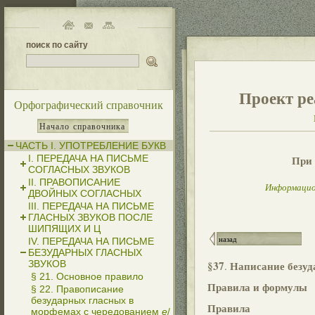
поиск по сайту
Проект ре
Орфографический справочник
Начало справочника
ЧАСТЬ I. УПОТРЕБЛЕНИЕ БУКВ
I. ПЕРЕДАЧА НА ПИСЬМЕ
При 
СОГЛАСНЫХ ЗВУКОВ
II. ПРАВОПИСАНИЕ
Информацио
ДВОЙНЫХ СОГЛАСНЫХ
III. ПЕРЕДАЧА НА ПИСЬМЕ
ГЛАСНЫХ ЗВУКОВ ПОСЛЕ
ШИПЯЩИХ И Ц
назад
IV. ПЕРЕДАЧА НА ПИСЬМЕ
БЕЗУДАРНЫХ ГЛАСНЫХ
ЗВУКОВ
§37
Написание безуд
.
§ 21. Основное правило
Правила и формулы
§ 22. Правописание
безударных гласных в
Правила
морфемах с чередованием
е
/