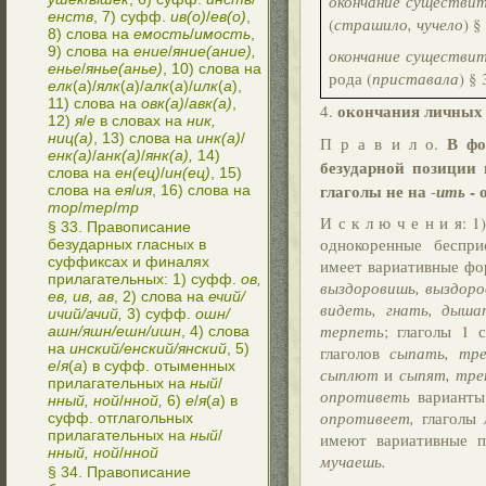
окончание существит
енств
, 7) суфф.
ив(о)
/
ев(о)
,
(
страшило, чучело
) §
8) слова на
емость
/
имость
,
9) слова на
ение
/
яние(ание),
окончание существит
енье
/
янье(анье)
, 10) слова на
рода (
приставала
) § 
елк
(
а
)/
ялк
(
а
)/
алк
(
а
)/
илк
(
а
),
11) слова на
овк(а)
/
авк(а)
,
окончания личных 
4.
12)
я
/
е
в словах на
ник,
ниц(а)
, 13) слова на
инк(а)
/
В фо
П р а в и л о.
енк(а)
/
анк(а)
/
янк(а),
14)
безударной позиции
слова на
ен(ец)
/
ин(ец)
, 15)
глаголы не на
- 
-
ить
слова на
ея
/
ия
, 16) слова на
тор
/
тер
/
тр
И с к л ю ч е н и я: 
§ 33. Правописание
однокоренные беспри
безударных гласных в
суффиксах и финалях
имеет вариативные фо
прилагательных: 1) суфф.
ов,
выздоровишь, выздор
ев, ив, ав
, 2) слова на
ечий/
видеть, гнать, дыша
ичий/ачий,
3) суфф.
ошн/
терпеть
; глаголы 1 с
ашн/яшн/ешн/ишн
, 4) слова
на
инский/енский/янский
, 5)
глаголов
сыпать, тр
е
/
я
(
а
) в суфф. отыменных
сыплют
и
сыпят, тр
прилагательных на
ный
/
опротиветь
варианты
нный, ной
/
нной,
6)
е
/
я
(
а
) в
опротивеет,
глаголы
суфф. отглагольных
прилагательных на
ный
/
имеют вариативные 
нный, ной
/
нной
мучаешь.
§ 34. Правописание