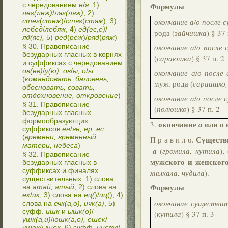
с чередованием
е
/
я
: 1)
Формулы
лег(леж)
/
ляг(ляж)
, 2)
стег
(
стеж
)/
стяг
(
стяж
), 3)
окончание а
/
о после 
лебед
/
лебяж
, 4)
ед(ес,е)
/
рода (
зайчишка
) § 37 
яд(яс),
5)
ред
(
реж
)/
ряд
(
ряж
)
§ 30. Правописание
окончание а
/
о после 
безударных гласных в корнях
(
сараюшка
) § 37 п. 2
и суффиксах с чередованием
ов(ев)
/
у(ю), ов
/
ы, о
/
ы
окончание а
/
о после
(
командовать, баловень,
муж. рода (
сараишко,
обосновать, совать,
отдохновение, откровение
)
окончание а
/
о после 
§ 31. Правописание
(
полюшко
) § 37 п. 2
безударных гласных
формообразующих
окончание
или
в
3.
а
о
суффиксов
ен
/
ян, ер, ес
(
времени, временный,
Существ
П р а в и л о.
матери, небеса
)
-
а
(
громила, кутила
),
§ 32. Правописание
мужского и женского
безударных гласных в
суффиксах и финалях
хныкала, чудила
).
существительных: 1) слова
Формулы
на
атай, атый
, 2) слова на
ек
/
ик
, 3) слова на
ец(
)/
иц
(), 4)
окончание существит
слова на
ечк(а,о), ичк(а)
, 5)
суфф.
ишк
и
ышк(о)
/
(
кутила
) § 37 п. 3
ушк(а,и)
/
юшк(а,о), ешек
/
ушек
/
ышек
, 6) суфф.
инств
/