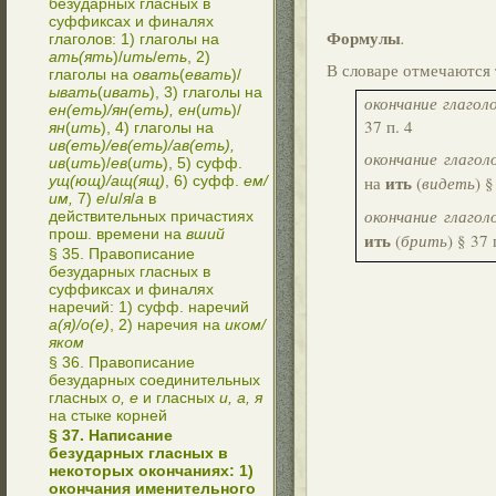
безударных гласных в
суффиксах и финалях
Формулы
.
глаголов: 1) глаголы на
ать(ять
)/
ить
/
еть
, 2)
В словаре отмечаются 
глаголы на
овать
(
евать
)/
ывать
(
ивать
), 3) глаголы на
окончание глагол
ен(еть)/ян(еть), ен
(
ить
)/
37 п. 4
ян
(
ить
), 4) глаголы на
ив(еть)/ев(еть)/ав(еть),
окончание глагол
ив
(
ить
)/
ев
(
ить
), 5) суфф.
ить
ущ(ющ)/ащ(ящ)
, 6) суфф.
ем/
на
(
видеть
) §
им,
7)
е
/
и
/
я
/
а
в
окончание глагол
действительных причастиях
прош. времени на
вший
ить
(
брить
) § 37 
§ 35. Правописание
безударных гласных в
суффиксах и финалях
наречий: 1) суфф. наречий
а(я)/о(е)
, 2) наречия на
иком/
яком
§ 36. Правописание
безударных соединительных
гласных
о, е
и гласных
и, а, я
на стыке корней
§ 37. Написание
безударных гласных в
некоторых окончаниях: 1)
окончания именительного