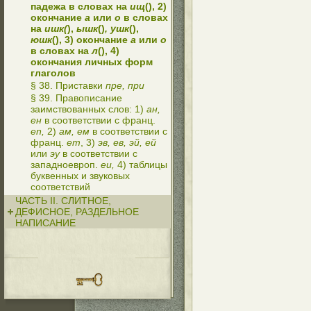
падежа в словах на
ищ
(), 2)
окончание
а
или
о
в словах
на
ишк(
),
ышк
()
, ушк
(),
юшк
(), 3) окончание
а
или
о
в словах на
л
(), 4)
окончания личных форм
глаголов
§ 38. Приставки
пре, при
§ 39. Правописание
заимствованных слов: 1)
ан,
ен
в соответствии с франц.
en,
2)
ам, ем
в соответствии с
франц.
em
, 3)
эв, ев, эй, ей
или
эу
в соответствии с
западноевроп.
eu,
4) таблицы
буквенных и звуковых
соответствий
ЧАСТЬ II. СЛИТНОЕ,
ДЕФИСНОЕ, РАЗДЕЛЬНОЕ
НАПИСАНИЕ