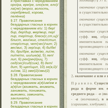
логовище
) § 37 п.
и приставках с чередованием
оро
/
ра, ере
/
ре, оло(еле, ело
)/
окончание сущес
ла
(
ле
) (
мороз, волость,
в существительно
серебряный, корова,
пелёнка
)
окончание сущес
§ 27. Правописание
в существительно
безударных гласных в корнях
с чередованием
е
/
и
: 1)
бер
/
окончание сущес
бир, дер
/
дир, мер
/
мир, пер
/
ищ
пир, тер
/
тир, блеск(с,ст,щ
)/
суфф.
, обр
блист, жег
/
жиг, стел
/
стил,
именительном п
стер
/
стир, чет
(
чес
)/
чит;
2)
производящего сл
вес
/
вис,
3)
зер
/
зир,
4)
би
/
бе
/
бо, бри
/
бре, ви
/
ве/во, ли
/
ле,
окончание сущес
пи
/
пе
/
по, ши
/
ше(в),
5)
леп
/
ищ
суфф.
, обр
лип,
6)
рек(реч)
/
риц,
7)
сед(сес)
/
сид(сиж),
8)
дет
/
именительном п
дит,
9)
щеп
/
щип,
10)
зе(в,й
)/
производящего сл
зи
/
зяв
, 11)
зме
(
й
)/
зми
(
й
)
§ 28. Правописание
. окончание
или
в
2
а
о
безударных гласных в корнях
Существ
П р а в и л о.
с чередованием
а
(
я
)/
им
/
ем
и
а(я)
/
ин
(
взимать, внимать,
рода в форме им
.
занимать, понимать,
среднего рода
- -
о
(
по
выжимки, заминать,
заклинать
)
, в 
- -
а
(
волчишка
)
§ 29. Правописание
(
сараишко, хлебушко
).
безударных гласных в корнях