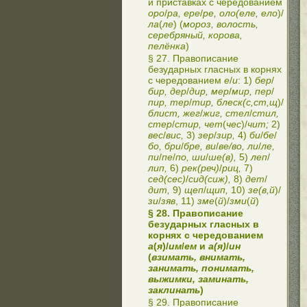
и приставках с чередованием
оро
/
ра, ере
/
ре, оло(еле, ело
)/
ла
(
ле
) (
мороз, волость,
серебряный, корова,
пелёнка
)
§ 27. Правописание
безударных гласных в корнях
с чередованием
е
/
и
: 1)
бер
/
бир, дер
/
дир, мер
/
мир, пер
/
пир, тер
/
тир, блеск(с,ст,щ
)/
блист, жег
/
жиг, стел
/
стил,
стер
/
стир, чет
(
чес
)/
чит;
2)
вес
/
вис,
3)
зер
/
зир,
4)
би
/
бе
/
бо, бри
/
бре, ви
/
ве/во, ли
/
ле,
пи
/
пе
/
по, ши
/
ше(в),
5)
леп
/
лип,
6)
рек(реч)
/
риц,
7)
сед(сес)
/
сид(сиж),
8)
дет
/
дит,
9)
щеп
/
щип,
10)
зе(в,й
)/
зи
/
зяв
, 11)
зме
(
й
)/
зми
(
й
)
§ 28. Правописание
безударных гласных в
корнях с чередованием
а
(
я
)/
им
/
ем
и
а(я)
/
ин
(
взимать, внимать,
занимать, понимать,
выжимки, заминать,
заклинать
)
§ 29. Правописание