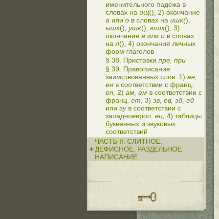
именительного падежа в
словах на
ищ
(), 2) окончание
а
или
о
в словах на
ишк(
),
ышк
()
, ушк
(),
юшк
(), 3)
окончание
а
или
о
в словах
на
л
(), 4) окончания личных
форм глаголов
§ 38. Приставки
пре, при
§ 39. Правописание
заимствованных слов: 1)
ан,
ен
в соответствии с франц.
en,
2)
ам, ем
в соответствии с
франц.
em
, 3)
эв, ев, эй, ей
или
эу
в соответствии с
западноевроп.
eu,
4) таблицы
буквенных и звуковых
соответствий
ЧАСТЬ II. СЛИТНОЕ,
ДЕФИСНОЕ, РАЗДЕЛЬНОЕ
НАПИСАНИЕ