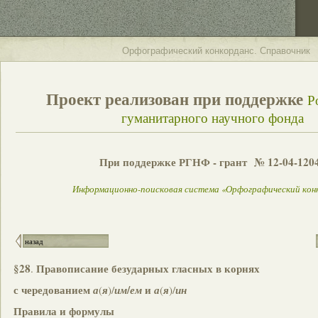
Орфографический конкорданс. Справочник
Проект реализован при поддержке
Р
гуманитарного научного фонда
При поддержке РГНФ - грант № 12-04-120
Информационно-поисковая система «Орфографический кон
назад
§28
Правописание безударных гласных в корнях
.
с чередованием
/
и
а
(
я
)/
им
ем
а
(
я
)/
ин
Правила и формулы