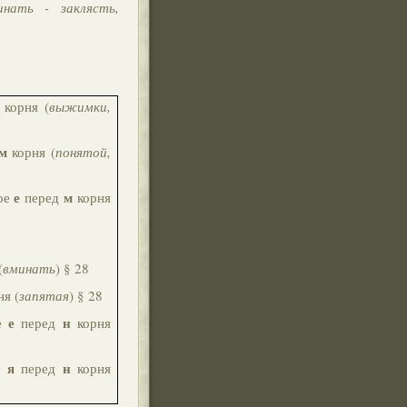
инать - заклясть,
корня (
выжимки,
м
корня (
понятой,
е
м
ое
перед
корня
(
вминать
) § 28
я (
запятая
) § 28
е
н
ое
перед
корня
я
н
е
перед
корня