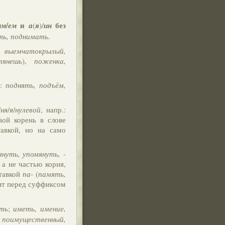
/
и
без
им
ем
а
(
я
)/
ин
ть, поднимать.
, выемчатокрылый,
лянешь
),
поженка,
ё
:
поднять, подъём,
/
ня
/
я
/
нулевой
, напр.:
евой корень в слове
авкой, но на само
януть, упомянуть, -
, а не частью корня,
ставкой
па-
(
память,
т перед суффиксом
ять
;
иметь, имение,
, поимущественный,