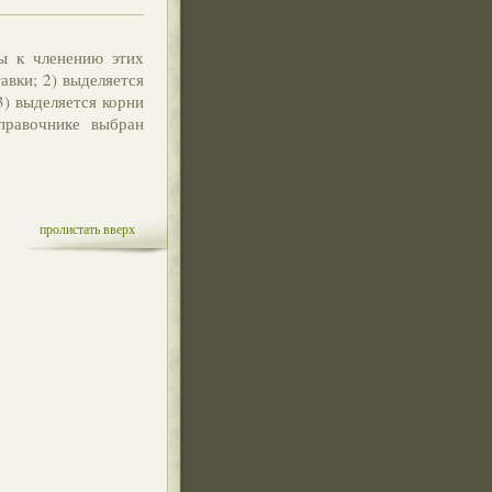
ы к членению этих
вки; 2) выделяется
) выделяется корни
равочнике выбран
пролистать вверх