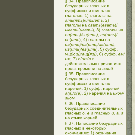
§ 34. Правописание
безударных гласных в
суффиксах и финалях
глаголов: 1) глаголы на
ать(ять
)/
ить
/
еть
, 2)
глаголы на
овать
(
евать
)/
ывать
(
ивать
), 3) глаголы на
ен(еть)/ян(еть), ен
(
ить
)/
ян
(
ить
), 4) глаголы на
ив(еть)/ев(еть)/ав(еть),
ив
(
ить
)/
ев
(
ить
), 5) суфф.
ущ(ющ)/ащ(ящ)
, 6) суфф.
ем/
им,
7)
е
/
и
/
я
/
а
в
действительных причастиях
прош. времени на
вший
§ 35. Правописание
безударных гласных в
суффиксах и финалях
наречий: 1) суфф. наречий
а(я)/о(е)
, 2) наречия на
иком/
яком
§ 36. Правописание
безударных соединительных
гласных
о, е
и гласных
и, а, я
на стыке корней
§ 37. Написание безударных
гласных в некоторых
окончаниях: 1) окончания