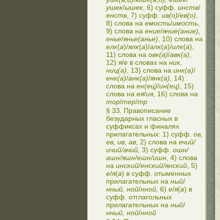
ушек
/
ышек
, 6) суфф.
инств
/
енств
, 7) суфф.
ив(о)
/
ев(о)
,
8) слова на
емость
/
имость
,
9) слова на
ение
/
яние(ание),
енье
/
янье(анье)
, 10) слова на
елк
(
а
)/
ялк
(
а
)/
алк
(
а
)/
илк
(
а
),
11) слова на
овк(а)
/
авк(а)
,
12)
я
/
е
в словах на
ник,
ниц(а)
, 13) слова на
инк(а)
/
енк(а)
/
анк(а)
/
янк(а),
14)
слова на
ен(ец)
/
ин(ец)
, 15)
слова на
ея
/
ия
, 16) слова на
тор
/
тер
/
тр
§ 33. Правописание
безударных гласных в
суффиксах и финалях
прилагательных: 1) суфф.
ов,
ев, ив, ав
, 2) слова на
ечий/
ичий/ачий,
3) суфф.
ошн/
ашн/яшн/ешн/ишн
, 4) слова
на
инский/енский/янский
, 5)
е
/
я
(
а
) в суфф. отыменных
прилагательных на
ный
/
нный, ной
/
нной,
6)
е
/
я
(
а
) в
суфф. отглагольных
прилагательных на
ный
/
нный, ной
/
нной