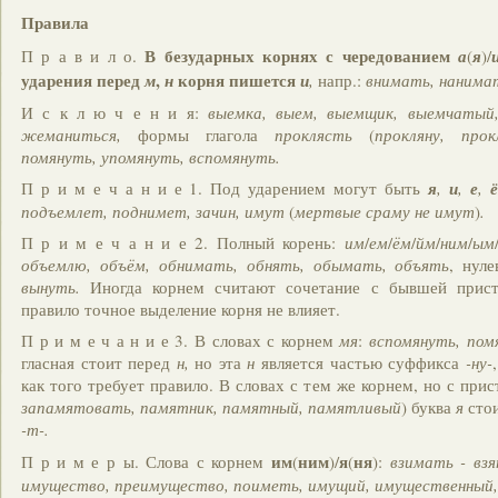
Правила
В безударных корнях с чередованием
П р а в и л о.
а
(
я
)/
ударения перед
,
корня пишется
м
н
и
,
напр.:
внимать, нанима
И с к л ю ч е н и я:
выемка, выем, выемщик, выемчатый
жеманиться,
формы глагола
проклясть
(
прокляну, прок
помянуть, упомянуть, вспомянуть.
П р и м е ч а н и е 1. Под ударением могут быть
я
,
и
,
е
,
подъемлет, поднимет, зачин, имут
(
мертвые сраму не имут
)
.
П р и м е ч а н и е 2. Полный корень:
им
/
ем
/
ём
/
йм
/
ним
/
ым
объемлю, объём, обнимать, обнять, обымать, объять
, нул
вынуть.
Иногда корнем считают сочетание с бывшей прист
правило точное выделение корня не влияет.
П р и м е ч а н и е 3. В словах с корнем
мя
:
вспомянуть, пом
гласная стоит перед
н,
но эта
н
является частью суффикса
-ну-
как того требует правило. В словах с тем же корнем, но с при
запамятовать, памятник, памятный, памятливый
) буква
я
стои
-т-.
им
ним
я
ня
П р и м е р ы. Слова с корнем
(
)/
(
):
взимать - вз
имущество, преимущество, поиметь, имущий, имущественный