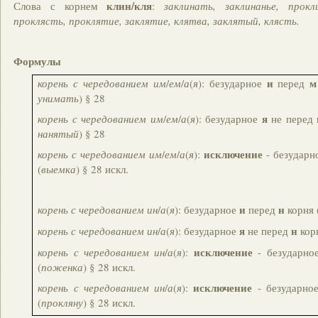
клин/кля
Слова с корнем
:
заклинать, заклинанье, прокл
проклясть, проклятие, заклятие, клятва, заклятый, клясть.
Формулы
и
м
корень с чередованием им
/
ем
/
а
(
я
): безударное
перед
унимать
) § 28
я
корень с чередованием им
/
ем
/
а
(
я
): безударное
не перед
нанятый
) § 28
исключение
корень с чередованием им
/
ем
/
а
(
я
):
- безударн
(
выемка
) § 28 искл.
и
н
корень с чередованием ин
/
а
(
я
): безударное
перед
корня 
я
н
корень с чередованием ин
/
а
(
я
): безударное
не перед
корн
исключение
корень с чередованием ин
/
а
(
я
):
- безударн
(
поженка
) § 28 искл.
исключение
корень с чередованием ин
/
а
(
я
):
- безударно
(
прокляну
) § 28 искл.