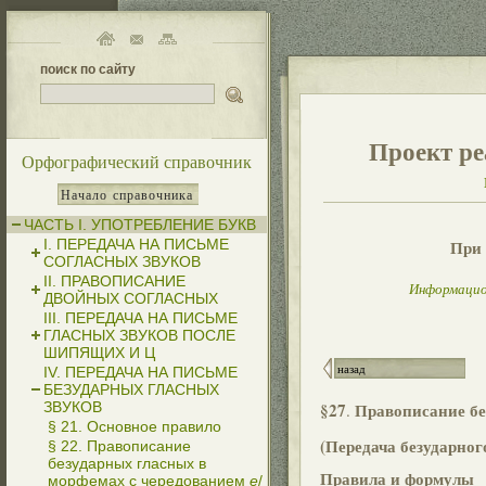
поиск по сайту
Проект ре
Орфографический справочник
Начало справочника
ЧАСТЬ I. УПОТРЕБЛЕНИЕ БУКВ
I. ПЕРЕДАЧА НА ПИСЬМЕ
При 
СОГЛАСНЫХ ЗВУКОВ
II. ПРАВОПИСАНИЕ
Информацио
ДВОЙНЫХ СОГЛАСНЫХ
III. ПЕРЕДАЧА НА ПИСЬМЕ
ГЛАСНЫХ ЗВУКОВ ПОСЛЕ
ШИПЯЩИХ И Ц
назад
IV. ПЕРЕДАЧА НА ПИСЬМЕ
БЕЗУДАРНЫХ ГЛАСНЫХ
ЗВУКОВ
§27
Правописание бе
.
§ 21. Основное правило
(Передача безударног
§ 22. Правописание
безударных гласных в
Правила и формулы
морфемах с чередованием
е
/