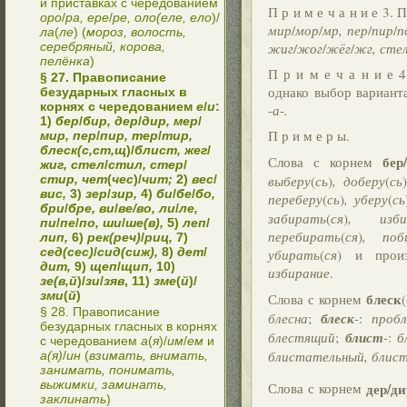
и приставках с чередованием
П р и м е ч а н и е 3.
оро
/
ра, ере
/
ре, оло(еле, ело
)/
мир
/
мор
/
мр, пер
/
пир
/
п
ла
(
ле
) (
мороз, волость,
серебряный, корова,
жиг
/
жог
/
жёг
/
жг, сте
пелёнка
)
П р и м е ч а н и е 
§ 27. Правописание
однако выбор вариан
безударных гласных в
корнях с чередованием
е
/
и
:
-
а
-
.
1)
бер
/
бир, дер
/
дир, мер
/
П р и м е р ы.
мир, пер
/
пир, тер
/
тир,
блеск(с,ст,щ
)/
блист, жег
/
бер
Слова с корнем
жиг, стел
/
стил, стер
/
стир, чет
(
чес
)/
чит;
2)
вес
/
выберу
(
сь
)
, доберу
(
сь
вис,
3)
зер
/
зир,
4)
би
/
бе
/
бо,
переберу
(
сь
)
, уберу
(
сь
бри
/
бре, ви
/
ве/во, ли
/
ле,
забирать
(
ся
)
, изби
пи
/
пе
/
по, ши
/
ше(в),
5)
леп
/
перебирать
(
ся
)
, поб
лип,
6)
рек(реч)
/
риц,
7)
сед(сес)
/
сид(сиж),
8)
дет
/
убирать
(
ся
) и прои
дит,
9)
щеп
/
щип,
10)
избирание
.
зе(в,й
)/
зи
/
зяв
, 11)
зме
(
й
)/
зми
(
й
)
блеск
Слова с корнем
(
§ 28. Правописание
блесна
;
блеск
-:
пробл
безударных гласных в корнях
блестящий
;
блист
-:
б
с чередованием
а
(
я
)/
им
/
ем
и
блистательный, блис
а(я)
/
ин
(
взимать, внимать,
занимать, понимать,
выжимки, заминать,
дер/ди
Слова с корнем
заклинать
)