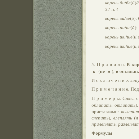
корень би
/
бе
(
й
)/
27 п. 4
корень ви
/
ве
(
й
):
корень пи
/
пе
(
й
):
корень ши
/
ше
(
й,
корень ши
/
ше
(
й,
В ко
5. П р а в и л о.
не
в остальн
-
а
-
(
-
я
-
),
И с к л ю ч е н и е:
липу
П р и м е ч а н и е. П
П р и м е р ы. Слова 
облипать, отлипать
)
приставками:
вылепит
слепить
)
, влеплять
(и
прилеплять, разлеплят
Формулы