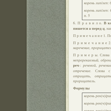
корень лип
/
леп
:
корень лип
/
леп
:
п. 5
В к
6. П р а в и л о.
пишется
перед
и
ц
, на
П р и м е ч а н и е 1.
П р и м е ч а н и е 
наречение, прорицател
П р и м е р ы. Слова
непререкаемый, обрек
реч
-
:
речевой, речени
отречение.
Слова с
отрицать, отрицате
прорицатель.
Формулы
корень рек
(
ч
)/
ри
корень рек
(
ч
)/
ри
корень рек
(
ч
)/
ри