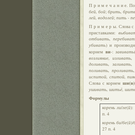
П р и м е ч а н и е. 
бей, бой
;
брить, бритв
лей, водолей
;
пить - п
П р и м е р ы. Слова 
приставками:
выбива
отбивать, перебиват
убивать
) и производ
ви
корнем
-:
завивать
возлияние, изливать,
доливать, заливать,
поливать, проливать
испитой, спитой, пия
ши(в)
Слова с корнем
ушивать, шитьё, шитв
Формулы
корень ли
/
ле
(
й
):
п. 4
корень би
/
бе
(
й
)/
27 п. 4