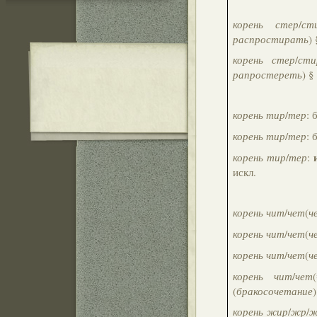
корень стер
/
ст
распростирать
)
корень стер
/
сти
рапростереть
) §
корень тир
/
тер
: 
корень тир
/
тер
: 
корень тир
/
тер
:
искл.
корень чит
/
чет
(
ч
корень чит
/
чет
(
ч
корень чит
/
чет
(
ч
корень чит
/
чет
(
(
бракосочетание
корень жир
/
жр
/
ж