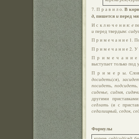
В кор
7. П р а в и л о.
, пишется
перед м
д
и
И с к л ю ч е н и я:
е
пе
и
перед твердым:
сиду
П р и м е ч а н и е 1.
П р и м е ч а н и е 2. 
П р и м е ч а н и е
выступает только под 
П р и м е р ы. Сло
досидеть
(
ся
)
, засиде
посидеть, подсидеть,
сиденье, сидмя, сидяч
другими приставкам
седлать
(и с приста
седалищный, седок, се
Формулы
корень сед
/
сид
/
сяд
: б