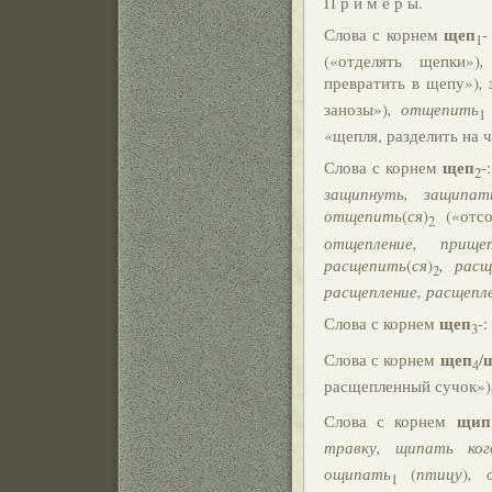
П р и м е р ы.
щеп
Слова с корнем
-
1
(«отделять щепки»)
,
превратить в щепу»)
,
занозы»)
, отщепить
1
«щепля, разделить на ч
щеп
Слова с корнем
-
2
защипнуть, защипат
отщепить
(
ся
)
(«отсо
2
отщепление, прище
расщепить
(
ся
)
, расщ
2
расщепление, расщепл
щеп
Слова с корнем
-:
3
щеп
Слова с корнем
/
4
расщепленный сучок»)
щип
Слова с корнем
травку, щипать ког
ощипать
(
птицу
)
, 
1