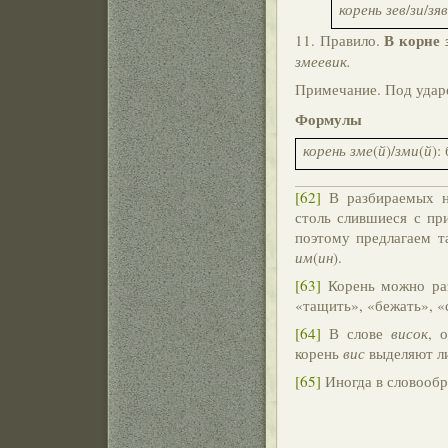
корень зев
/
зи
/
зяв
В корне
11. Правило.
змеевик.
Примечание. Под удар
Формулы
корень зме
(
й
)/
зми
(
й
):
[62]
В разбираемых ни
столь слившиеся с при
поэтому предлагаем т
им
(
ин
).
[63]
Корень можно раз
«тащить», «бежать», «
[64]
В слове
висок
, 
корень
вис
выделяют л
[65]
Иногда в словообр