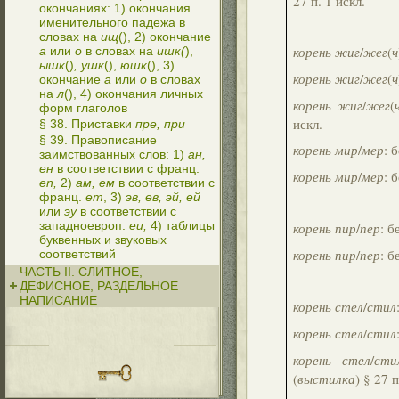
27 п. 1 искл.
окончаниях: 1) окончания
именительного падежа в
словах на
ищ
(), 2) окончание
корень жиг
/
жег
(
ч
а
или
о
в словах на
ишк(
),
ышк
()
, ушк
(),
юшк
(), 3)
корень жиг
/
жег
(
ч
окончание
а
или
о
в словах
на
л
(), 4) окончания личных
корень жиг
/
жег
(
форм глаголов
искл.
§ 38. Приставки
пре, при
§ 39. Правописание
корень мир
/
мер
: 
заимствованных слов: 1)
ан,
ен
в соответствии с франц.
корень мир
/
мер
: 
en,
2)
ам, ем
в соответствии с
франц.
em
, 3)
эв, ев, эй, ей
или
эу
в соответствии с
западноевроп.
eu,
4) таблицы
корень пир
/
пер
: 
буквенных и звуковых
корень пир
/
пер
: 
соответствий
ЧАСТЬ II. СЛИТНОЕ,
ДЕФИСНОЕ, РАЗДЕЛЬНОЕ
НАПИСАНИЕ
корень стел
/
стил
корень стел
/
стил
корень стел
/
сти
(
выстилка
) § 27 п