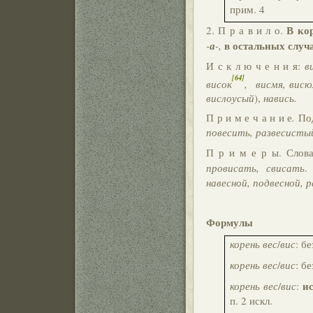
прим. 4
В ко
2. П р а в и л о.
в остальных случ
-
а
-,
И с к л ю ч е н и я:
в
[64]
висок
, висмя, висюл
вислоусый
),
навись.
П р и м е ч а н и е
.
Под
повесить, развесистый
П р и м е р ы. Слов
провисать, свисать
.
навесной, подвесной, р
Формулы
корень вес
/
вис
: б
корень вес
/
вис
: б
и
корень вес
/
вис
:
п. 2 искл.