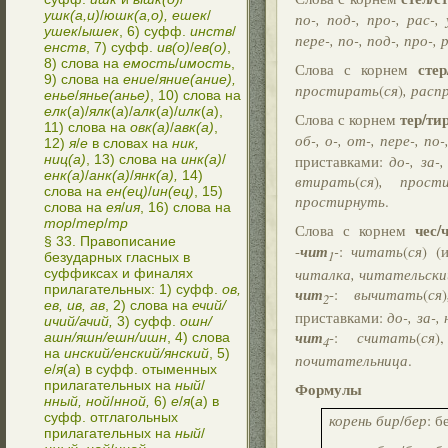
ушк(а,и)
/
юшк(а,о), ешек
/
по-, под-, про-, рас-, 
ушек
/
ышек
, 6) суфф.
инств
/
пере-, по-, под-, про-, р
енств
, 7) суфф.
ив(о)
/
ев(о)
,
8) слова на
емость
/
имость
,
стер
Слова с корнем
9) слова на
ение
/
яние(ание),
простирать
(
ся
)
, рас
енье
/
янье(анье)
, 10) слова на
елк
(
а
)/
ялк
(
а
)/
алк
(
а
)/
илк
(
а
),
тер/ти
Слова с корнем
11) слова на
овк(а)
/
авк(а)
,
об-, о-, от-, пере-, по-
12)
я
/
е
в словах на
ник,
приставками:
до-, за-,
ниц(а)
, 13) слова на
инк(а)
/
енк(а)
/
анк(а)
/
янк(а),
14)
втирать
(
ся
)
, прост
слова на
ен(ец)
/
ин(ец)
, 15)
простирнуть
.
слова на
ея
/
ия
, 16) слова на
тор
/
тер
/
тр
чес/
Слова с корнем
§ 33. Правописание
-
чит
-
:
читать
(
ся
) (
1
безударных гласных в
читалка, читательски
суффиксах и финалях
прилагательных: 1) суфф.
ов,
чит
-:
вычитать
(
ся
)
2
ев, ив, ав
, 2) слова на
ечий/
приставками:
до-, за-,
ичий/ачий,
3) суфф.
ошн/
чит
-:
считать
(
ся
ашн/яшн/ешн/ишн
, 4) слова
4
на
инский/енский/янский
, 5)
почитательница
.
е
/
я
(
а
) в суфф. отыменных
прилагательных на
ный
/
Формулы
нный, ной
/
нной,
6)
е
/
я
(
а
) в
суфф. отглагольных
корень бир
/
бер
: 
прилагательных на
ный
/