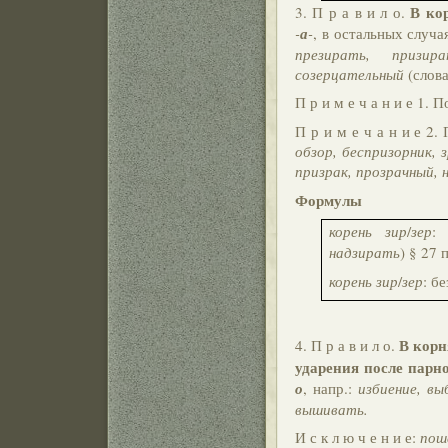
В ко
3. П р а в и л о.
-
а
-
, в остальных случ
презирать, призира
созерцательный
(слов
П р и м е ч а н и е 1.
П р и м е ч а н и е 2
обзор, беспризорник, з
призрак, прозрачный, 
Формулы
корень зир
/
зер
:
надзирать
) § 27 п
корень зир
/
зер
: б
В кор
4. П р а в и л о.
ударения после пар
о
, напр.:
избиение, вы
вышивать.
И с к л ю ч е н и е:
пош