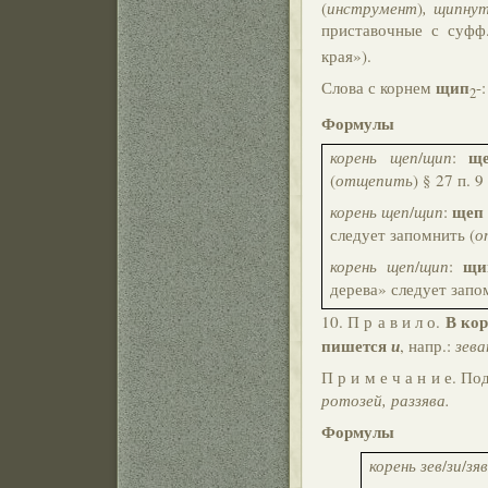
(
инструмент
)
, щипну
приставочные с суфф
края»).
щип
Слова с корнем
-
2
Формулы
щ
корень щеп
/
щип
:
(
отщепить
) § 27 п. 9
щеп
корень щеп
/
щип
:
следует запомнить (
о
щи
корень щеп
/
щип
:
дерева» следует запо
В ко
10. П р а в и л о.
пишется
и
, напр.:
зева
П р и м е ч а н и е. 
ротозей, раззява.
Формулы
корень зев
/
зи
/
зяв