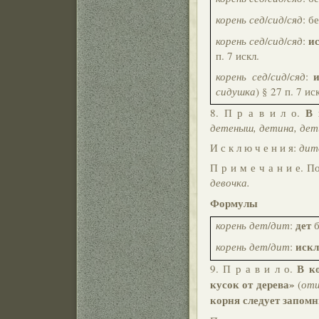
корень сед
/
сид
/
сяд
: б
и
корень сед
/
сид
/
сяд
:
п. 7 искл.
корень сед
/
сид
/
сяд
:
сидушка
) § 27 п. 7 ис
В 
8. П р а в и л о.
детеныш, детина, дет
И с к л ю ч е н и я:
дит
П р и м е ч а н и е. 
девочка.
Формулы
дет
корень дет
/
дит
:
б
иск
корень дет
/
дит
:
В к
9. П р а в и л о.
кусок от дерева»
(
отщ
корня следует запом