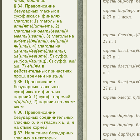
корень бир
/
бер
: 
нный, ной
/
нной
§ 34. Правописание
и
корень бир
/
бер
:
безударных гласных в
§ 27 п. 1 искл.
суффиксах и финалях
глаголов: 1) глаголы на
ать(ять
)/
ить
/
еть
, 2)
глаголы на
овать
(
евать
)/
корень блес
(
т,к
)/
ывать
(
ивать
), 3) глаголы на
27 п. 1
ен(еть)/ян(еть), ен
(
ить
)/
ян
(
ить
), 4) глаголы на
корень блес
(
т,к
)/
ив(еть)/ев(еть)/ав(еть),
§ 27 п. 1
ив
(
ить
)/
ев
(
ить
), 5) суфф.
ущ(ющ)/ащ(ящ)
, 6) суфф.
ем/
корень блес
(
т,к
)/
им,
7)
е
/
и
/
я
/
а
в
действительных причастиях
п. 1
прош. времени на
вший
корень блес
(
т,к
)/
§ 35. Правописание
безударных гласных в
27 п. 1
суффиксах и финалях
корень блес
(
т,к
)/
наречий: 1) суфф. наречий
а(я)/о(е)
, 2) наречия на
иком/
яком
§ 36. Правописание
корень дир
/
дер
: 
безударных соединительных
гласных
о, е
и гласных
и, а, я
корень дир
/
дер
: 
на стыке корней
и
§ 37. Написание безударных
корень дир
/
дер
:
гласных в некоторых