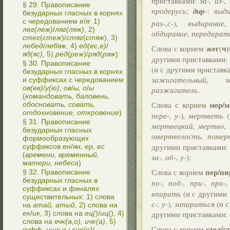
приставками:
за-, из-,
§ 29. Правописание
продерусь
;
дир
-:
выд
безударных гласных в корнях
с чередованием
е
/
я
: 1)
раз-,с-
)
, выдирание,
лег(леж)
/
ляг(ляж)
, 2)
обдирание, передират
стег
(
стеж
)/
стяг
(
стяж
), 3)
лебед
/
лебяж
, 4)
ед(ес,е)
/
жег
ч
Слова с корнем
(
)
яд(яс),
5)
ред
(
реж
)/
ряд
(
ряж
)
другими приставками:
§ 30. Правописание
(и с другими приставк
безударных гласных в корнях
зажигательный, з
и суффиксах с чередованием
ов(ев)
/
у(ю), ов
/
ы, о
/
ы
разжигатель
.
(
командовать, баловень,
мер/
Слова с корнем
обосновать, совать,
отдохновение, откровение
)
пере-, у-
)
, мертветь
(
§ 31. Правописание
мертвецкий, мертвo,
безударных гласных
омертвелость, помер
формообразующих
другими приставками
суффиксов
ен
/
ян, ер, ес
(
времени, временный,
за-, об-, у-
);
матери, небеса
)
пер/пи
Слова с корнем
§ 32. Правописание
безударных гласных в
по-, под-, при-, про-,
суффиксах и финалях
впирать
(и с другими
существительных: 1) слова
с-, у-
)
, запираться
(и с
на
атай, атый
, 2) слова на
другими приставками:
ек
/
ик
, 3) слова на
ец(
)/
иц
(), 4)
слова на
ечк(а,о), ичк(а)
, 5)
стел/с
Слова с корнем
суфф.
ишк
и
ышк(о)
/