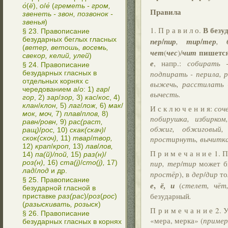
о́
(
ё
),
о
/
е́
(
греметь - гром,
Правила
звенеть - звон, позвонок -
звенья
)
В безу
1. П р а в и л о.
§ 23. Правописание
безударных беглых гласных
/
/
пер
пир
,
тир
тер
,
(
ветер, ветошь, восемь,
пишетс
чет
(
чес
)/
чит
свекор, келий, улей
)
е
, напр.:
собирать 
§ 24. Правописание
безударных гласных в
подпирать - перила, 
отдельных корнях с
выжечь, расстилать 
чередованием
а
/
о
: 1)
гар
/
вычесть.
гор
, 2)
зар
/
зор,
3)
кас
/
кос
, 4)
клан
/
клон,
5)
лаг
/
лож,
6)
мак
/
И с к л ю ч е н и я:
соч
мок, моч,
7)
плав
/
плов,
8)
побирушка, избирком
равн/ровн,
9)
рас(раст,
обжиг, обжиговый, 
ращ)
/
рос,
10)
скак(скач)
/
скок(скоч),
11)
твар
/
твор,
простирнуть, вычитка
12)
крап
/
кроп,
13)
лав
/
лов,
П р и м е ч а н и е 1.
14)
па(й)/пой,
15)
раз(н)
/
роз(н),
16)
ста(j)
/
сто(j),
17)
пир, тер
/
тир
может б
лад
/
лод
и др.
простёр
), в
дер
/
дир
то
§ 25. Правописание
,
е
ё,
и
(
стелет, чёт
безударной гласной в
безударный
.
приставке
раз(рас
)/
роз
(
рос
)
(
разыскивать, розыск
)
П р и м е ч а н и е 2.
§ 26. Правописание
«мера, мерка» (
приме
безударных гласных в корнях