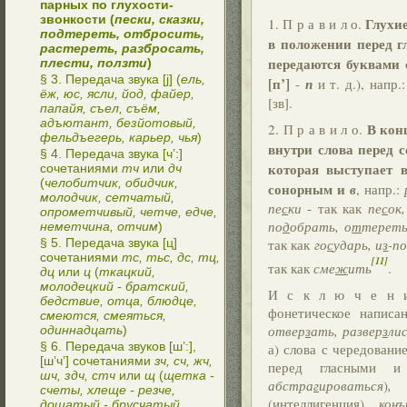
парных по глухости
-
звонкости (
пески, сказки,
Глухи
1. П р а в и л о.
подтереть, отбросить,
в положении перед г
растереть, разбросать,
передаются буквами 
плести, ползти
)
§ 3. Передача звука [j] (
ель,
[п’]
-
п
и т. д.), напр.
ёж, юс, ясли, йод, файер,
[зв].
папайя, съел, съём,
адъютант, безйотовый,
В кон
2. П р а в и л о.
фельдъегерь, карьер, чья
)
внутри слова перед 
§ 4. Передача звука [ч’:]
которая выступает 
сочетаниями
тч
или
дч
(
челобитчик, обидчик,
сонорным и
в
, напр.:
молодчик, сетчатый,
пе
с
ки
- так как
пе
с
ок,
опрометчивый, четче, едче,
по
д
обрать, о
т
тереть
неметчина, отчим
)
§ 5. Передача звука [ц]
так как
го
с
ударь, и
з
-по
сочетаниями
тс, тьс, дс, тц,
[11]
так как
сме
ж
ить
.
дц
или
ц
(
ткацкий,
молодецкий - братский,
И с к л ю ч е н и я
бедствие, отца, блюдце,
фонетическое написа
смеются, смеяться,
отвер
з
ать, развер
з
ли
одиннадцать
)
§ 6. Передача звуков [ш’:],
а) слова с чередован
[ш’ч’] сочетаниями
зч, сч, жч,
перед гласными 
шч, здч, стч
или
щ
(
щетка -
абстра
г
ироваться
)
, 
счеты, хлеще - резче,
(интелли
г
енция)
, кон
дощатый - брусчатый,