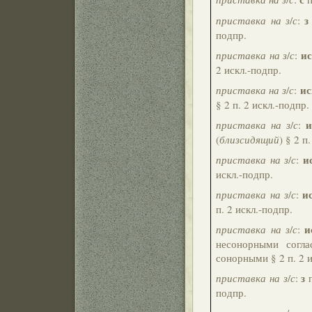
з
приставка на з
/
с
:
подпр.
и
приставка на з
/
с
:
2 искл.-подпр.
ис
приставка на з
/
с
:
§ 2 п. 2 искл.-подпр.
и
приставка на з
/
с
:
(
близсидящий
) § 2 п
и
приставка на з
/
с
:
искл.-подпр.
и
приставка на з
/
с
:
п. 2 искл.-подпр.
и
приставка на з
/
с
:
несонорными согл
сонорными § 2 п. 2 и
з
приставка на з
/
с
:
п
подпр.