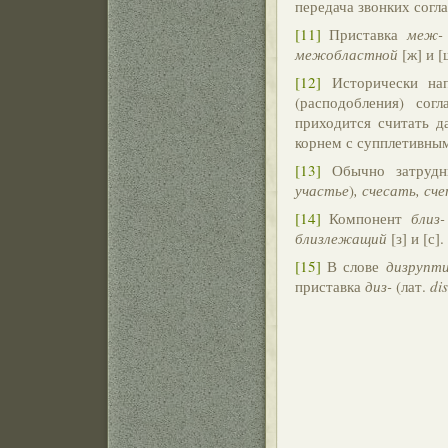
передача звонких согл
[11]
Приставка
меж-
межобластной
[ж] и [
[12]
Исторически на
(расподобления) сог
приходится считать д
корнем с супплетивны
[13]
Обычно затрудн
участье
)
, счесать, сч
[14]
Компонент
близ-
близлежащий
[з] и [с].
[15]
В слове
дизрупт
приставка
диз-
(лат.
di