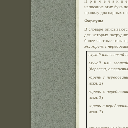
П р и м е ч а н и е
написание этих букв 
правилу для парных по
Формулы
В словаре описываются
для которых затрудни
более частные типы 
з
/
с, корень с чередован
глухой или звонкий 
глухой или звонки
(
береста, отверст
корень с чередован
искл. 2)
корень с чередован
искл. 2)
корень с чередован
искл. 2)
с
приставка на з
/
с
:
п