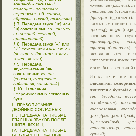
вощаной - песчаный,
колле
к
тив
(колле
г
а)
, ле
помещик - оснастчик,
стала
к
тит
(стала
г
мит
переносчик, объездчик,
фра
к
ция
(фра
г
мент);
образчик, писчий, тысчонка
)
согласными пишется
с
§ 7. Передача звука [ш:] или
прогно
з
)
, по
с
т
(по
з
иц
[ш] сочетаниями
зш, сш или
ш
(
низший, скисший,
которых перед глу
происшедший
)
транскри
п
ция, инск
§ 8. Передача звука [ж:] или
транскрибировать
);
[ж’:] сочетаниями
жж, зж, сж
окончании
-ого
и в с
(
визжать, брезжит, сжечь,
жжет, вожжи
)
современном языке его
§ 9. Передача
могут быть в сильной 
звукосочетания [шн]
сочетаниями
чн, шн
И с к л ю ч е н и е - п о
(
конечно, скворечник,
гласными, сонорным
гадюшник, киношный
)
пишутся с буквой
с
, 
§ 10. Написание
непроизносимых согласных
вос
-
(
воздать, восс
букв
исподтишка
),
низ
-
/
ни
II. ПРАВОПИСАНИЕ
ниспосланный, ниспад
ДВОЙНЫХ СОГЛАСНЫХ
(
роз
-
)/
рас
-
(
рос
-
) (
разб
III. ПЕРЕДАЧА НА ПИСЬМЕ
ГЛАСНЫХ ЗВУКОВ ПОСЛЕ
(
чрезвычайный, чре
ШИПЯЩИХ И Ц
чересполосица, черес
IV. ПЕРЕДАЧА НА ПИСЬМЕ
чурный
).
БЕЗУДАРНЫХ ГЛАСНЫХ