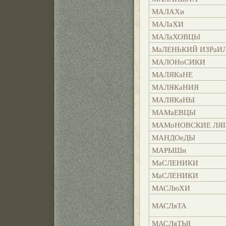
МАЛАХи
МАЛаХИ
МАЛаХОВЦЫ
МаЛЕНЬКИЙ ИЗРаИ
МАЛОНоСИКИ
МАЛЯКаНЕ
МАЛЯКаНИЯ
МАЛЯКаНЫ
МАМаЕВЦЫ
МАМоНОВСКИЕ ЛЯ
МАНДОеДЫ
МАРЫШи
МаСЛЕНИКИ
МаСЛЕНИКИ
МАСЛюХИ
МАСЛяТА
МАСЛяТЬЯ