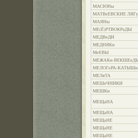
МАСЮНы
МАТВеЕВСКИЕ ЛЯГ
МАЯНы
МЕ(Ё)РТВОКРаДЫ
МЕДВеДИ
МЕДНЯКи
МеЕВЫ
МЕЖАКи-ВЕКШЕеД
МЕЛОГоРА-КАТЫШи
МЕЛяТА
МЕШеЧНИКИ
МЕШКи
МЕЩаНА
МЕЩаНА
МЕЩаНЕ
МЕЩаНЕ
МЕЩаНЕ