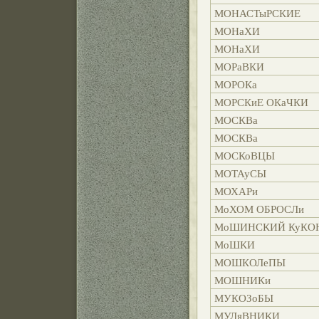
МОНАСТыРСКИЕ
МОНаХИ
МОНаХИ
МОРаВКИ
МОРОКа
МОРСКиЕ ОКаЧКИ
МОСКВа
МОСКВа
МОСКоВЦЫ
МОТАуСЫ
МОХАРи
МоХОМ ОБРОСЛи
МоШИНСКИЙ КуКО
МоШКИ
МОШКОЛеПЫ
МОШНИКи
МУКОЗоБЫ
МУЛяВНИКИ