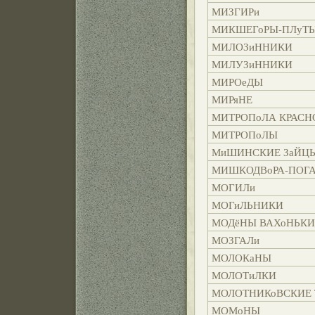
МИЗГИРи
МИКШЕГоРЫ-ПЛуТЫ
МИЛОЗиННИКИ
МИЛУЗиННИКИ
МИРОеДЫ
МИРяНЕ
МИТРОПоЛА КРАСН
МИТРОПоЛЫ
МиШИНСКИЕ ЗаЙЦ
МИШКОДВоРА-ПОГ
МОГИЛи
МОГиЛЬНИКИ
МОДёНЫ ВАХоНЬК
МОЗГАЛи
МОЛОКаНЫ
МОЛОТиЛКИ
МОЛОТНИКоВСКИЕ 
МОМоНЫ