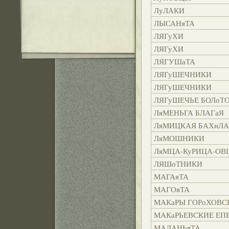
ЛуЛАКИ
ЛЫСАНяТА
ЛЯГуХИ
ЛЯГуХИ
ЛЯГУШаТА
ЛЯГуШЕЧНИКИ
ЛЯГуШЕЧНИКИ
ЛЯГуШЕЧЬЕ БОЛоТ
ЛяМЕНЬГА БЛАГаЯ
ЛяМИЦКАЯ БАХиЛА
ЛяМОШНИКИ
ЛяМЦА-КуРИЦА-ОВ
ЛЯШоТНИКИ
МАГАяТА
МАГОяТА
МАКаРЫ ГОРоХОВС
МАКаРЬЕВСКИЕ ЕПЕ
МАЛАНЬяТА