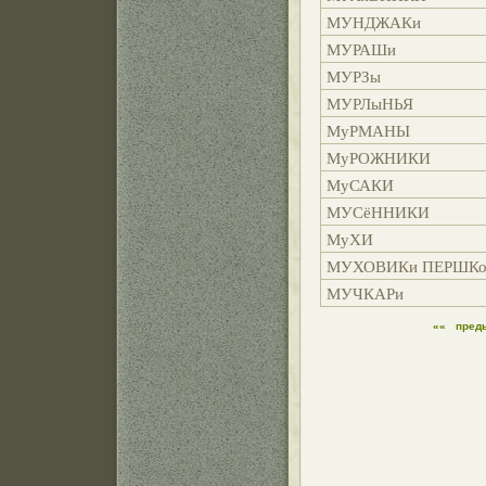
МУНДЖАКи
МУРАШи
МУРЗы
МУРЛыНЬЯ
МуРМАНЫ
МуРОЖНИКИ
МуСАКИ
МУСёННИКИ
МуХИ
МУХОВИКи ПЕРШК
МУЧКАРи
««
пред