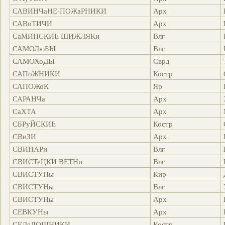
САВИНЧаНЕ-ПОЖаРНИКИ
Арх
САВоТИЧИ
Арх
СаМИНСКИЕ ШИЖЛЯКи
Влг
САМОЛюБЫ
Влг
САМОХоДЫ
Сврд
САПоЖНИКИ
Костр
САПОЖоК
Яр
САРАНЧа
Арх
СаХТА
Арх
СБРуЙСКИЕ
Костр
СВиЗИ
Арх
СВИНАРи
Влг
СВИСТеЦКИ ВЕТНи
Влг
СВИСТУНы
Кир
СВИСТУНы
Влг
СВИСТУНы
Арх
СЕВКУНы
Арх
СЕДеЛОШНИКИ
Костр