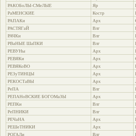
РАКОБоЛЫ-СМеЛЫЕ
Яр
РаМЕНСКИЕ
Костр
РАПАКи
Арх
РАСТЯГаЙ
Влг
РАЧКи
Влг
РВаНЫЕ ШаПКИ
Влг
РЕВУНы
Арх
РЕВЯКи
Арх
РЕВЯКоВО
Арх
РЕЗуТИНЦЫ
Арх
РЕКОСТаВЫ
Арх
РеПА
Влг
РЕПАНоВСКИЕ БОГОМаЗЫ
Арх
РЕПКи
Влг
РеПНИКИ
Влг
РЕЧаНА
Арх
РЕШеТНИКИ
Арх
РОГАЛи
Влг