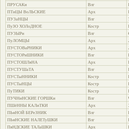
ПРУСАКи
Влг
ПТиЦЫ ВоЛЬСКИЕ
Арх
ПУЗаНЦЫ
Влг
ПуЗО ХОЛоДНОЕ
Костр
ПУЗЫРи
Влг
ПуЛОМЦЫ
Арх
ПУСТОВаРНИКИ
Арх
ПУСТОРиШНИКИ
Влг
ПУСТОШЛяНА
Арх
ПУСТУШаТА
Влг
ПУСТыННИКИ
Костр
ПУСТыНЦЫ
Костр
ПуТИКИ
Костр
ПУЧНиНСКИЕ ГОРШКи
Влг
ПШёННЫ КАЛиТКИ
Арх
ПЬяНОЙ БЕРеЗНИК
Влг
ПЬяНСКИЕ НАЛЕТуШКИ
Влг
ПяНДСКИЕ ТАЛаШКИ
Арх