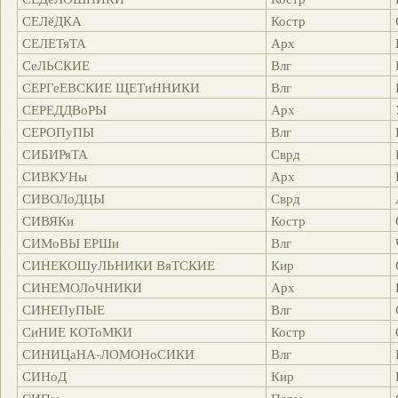
СЕЛёДКА
Костр
СЕЛЕТяТА
Арх
СеЛЬСКИЕ
Влг
СЕРГеЕВСКИЕ ЩЕТиННИКИ
Влг
СЕРЕДДВоРЫ
Арх
СЕРОПуПЫ
Влг
СИБИРяТА
Сврд
СИВКУНы
Арх
СИВОЛоДЦЫ
Сврд
СИВЯКи
Костр
СИМоВЫ ЕРШи
Влг
СИНЕКОШуЛЬНИКИ ВяТСКИЕ
Кир
СИНЕМОЛоЧНИКИ
Арх
СИНЕПуПЫЕ
Влг
СиНИЕ КОТоМКИ
Костр
СИНИЦаНА-ЛОМОНоСИКИ
Влг
СИНоД
Кир