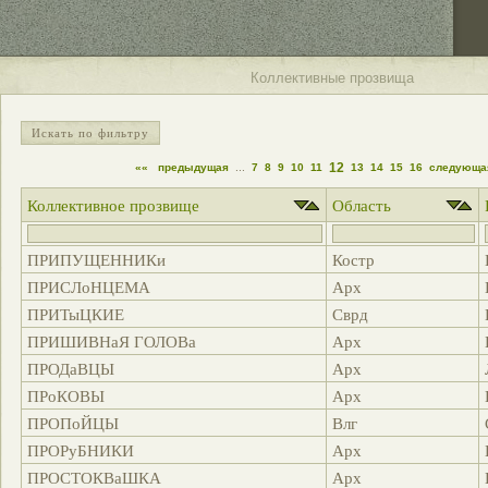
Коллективные прозвища
Искать по фильтру
12
««
предыдущая
...
7
8
9
10
11
13
14
15
16
следующа
Коллективное прозвище
Область
ПРИПУЩЕННИКи
Костр
ПРИСЛоНЦЕМА
Арх
ПРИТыЦКИЕ
Сврд
ПРИШИВНаЯ ГОЛОВа
Арх
ПРОДаВЦЫ
Арх
ПРоКОВЫ
Арх
ПРОПоЙЦЫ
Влг
ПРОРуБНИКИ
Арх
ПРОСТОКВаШКА
Арх