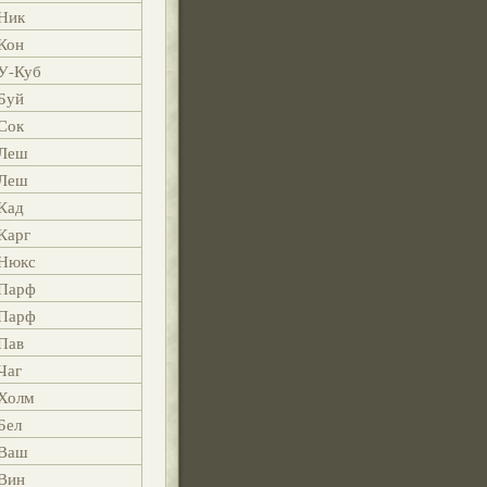
Ник
Кон
У-Куб
Буй
Сок
Леш
Леш
Кад
Карг
Нюкс
Парф
Парф
Пав
Чаг
Холм
Бел
Ваш
Вин