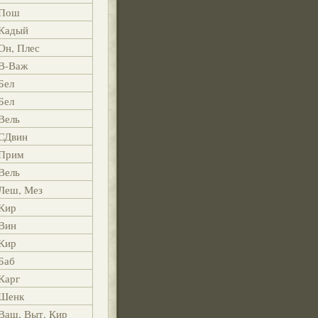
Пош
Кадый
Он, Плес
В-Важ
Бел
Бел
Вель
СДвин
Прим
Вель
Леш, Мез
Кир
Вин
Кир
Баб
Карг
Шенк
Ваш, Выт, Кир