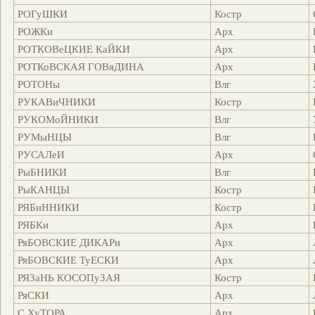
РОГуШКИ
Костр
РОЖКи
Арх
РОТКОВеЦКИЕ КаЙКИ
Арх
РОТКоВСКАЯ ГОВяДИНА
Арх
РОТОНы
Влг
РУКАВиЧНИКИ
Костр
РУКОМоЙНИКИ
Влг
РУМыНЦЫ
Влг
РУСАЛеИ
Арх
РыБНИКИ
Влг
РыКАНЦЫ
Костр
РЯБиННИКИ
Костр
РЯБКи
Арх
РяБОВСКИЕ ДИКАРи
Арх
РяБОВСКИЕ ТуЕСКИ
Арх
РЯЗаНЬ КОСОПуЗАЯ
Костр
РяСКИ
Арх
С ХуТОРА
Арх