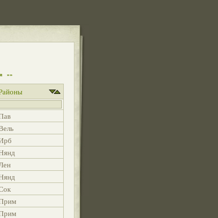
я
»»
Районы
Пав
Вель
Ирб
Нянд
Лен
Нянд
Сок
Прим
Прим