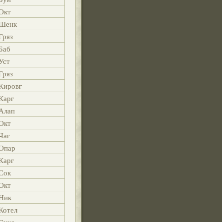
Окт
Шенк
Гряз
Баб
Уст
Гряз
Кировг
Карг
Алап
Окт
Чаг
Опар
Карг
Сок
Окт
Ник
Котел