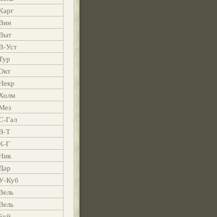
Карг
Вин
Выт
В-Уст
Тур
Окт
Некр
Холм
Мез
С-Гал
В-Т
К-Г
Ник
Дар
У-Куб
Вель
Вель
Буй