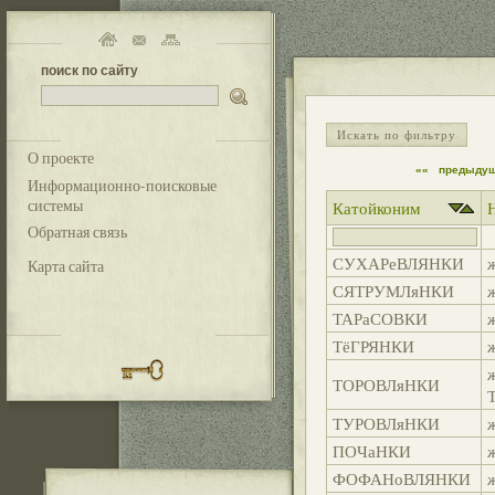
поиск по сайту
Искать по фильтру
О проекте
««
предыду
Информационно-поисковые
системы
Катойконим
Обратная связь
СУХАРеВЛЯНКИ
Карта сайта
СЯТРУМЛяНКИ
ТАРаСОВКИ
ТёГРЯНКИ
ТОРОВЛяНКИ
ТУРОВЛяНКИ
ПОЧаНКИ
ФОФАНоВЛЯНКИ