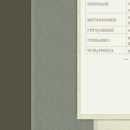
ЧЕРЕПаНЕ
о
п
ВЯТЧАНёНКИ
б
ГРЕЧуШНЫЕ
ГРИБаНКО
ф
ЧОВуРНИЦА
««