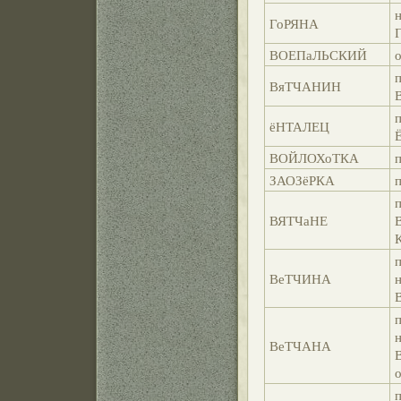
ГоРЯНА
Г
ВОЕПаЛЬСКИЙ
о
п
ВяТЧАНИН
п
ёНТАЛЕЦ
ВОЙЛОХоТКА
п
ЗАОЗёРКА
п
п
ВЯТЧаНЕ
ВеТЧИНА
ВеТЧАНА