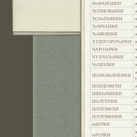
ФоФАНОВКИ
ХОЛМОВяНКИ
ХОЛоПЬЯНКИ
ХоМЧАНКИ
ХоМКЯНКИ
ХУДОГОРОЧаНКИ
ЧАРОЗёРКИ
ЧУХЧАХоНКИ
ЧуШОЛКИ
ШАМАКоВЛЕНКИ
ШАРДОМёХИ
ШИПиЧИНКИ
ШоЛГЕНКИ
ШУЛОМёХИ
ШУЛОМёНКИ
юБЕРКИ
юРОЛКИ