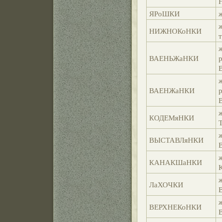
ЯРоШКИ
НИЖНОКоНКИ
ВАЕНЬЖаНКИ
ВАЕНЖаНКИ
КОДЕМяНКИ
ВЫСТАВЛяНКИ
КАНАКШаНКИ
ЛаХОЧКИ
ВЕРХНЕКоНКИ