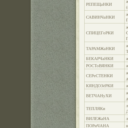
РЕПЕЩаНКИ
(
САВИНЧаНКИ
Г
СПИЦЕГоРКИ
ТАРАМЖаНКИ
БЕКАРЧаНКИ
РОСТоВЯНКИ
СЕРеСТЕНКИ
КЯНДОЗёРКИ
ВЕТЧАНуХИ
д
л
ТЕПЛЯКи
Д
ВИЛЕЖаНА
ПОРиЧАНА