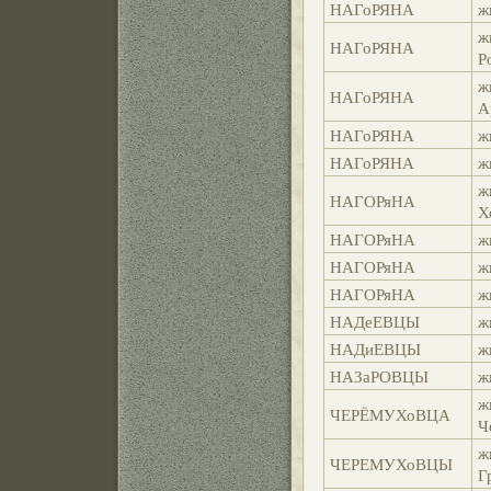
НАГоРЯНА
ж
ж
НАГоРЯНА
Р
ж
НАГоРЯНА
А
НАГоРЯНА
ж
НАГоРЯНА
ж
ж
НАГОРяНА
Х
НАГОРяНА
ж
НАГОРяНА
ж
НАГОРяНА
ж
НАДеЕВЦЫ
ж
НАДиЕВЦЫ
ж
НАЗаРОВЦЫ
ж
ж
ЧЕРЁМУХоВЦА
Ч
ж
ЧЕРЕМУХоВЦЫ
Г