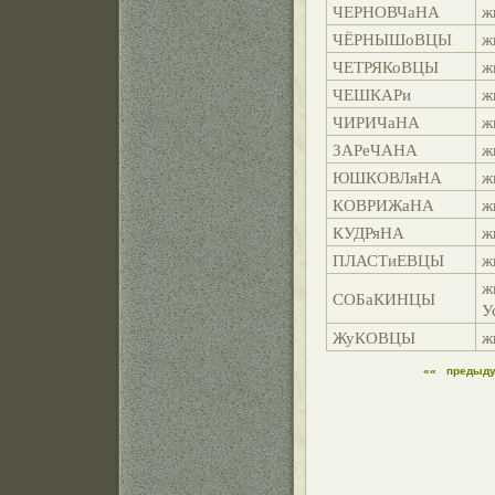
ЧЕРНОВЧаНА
ж
ЧЁРНЫШоВЦЫ
ж
ЧЕТРЯКоВЦЫ
ж
ЧЕШКАРи
ж
ЧИРИЧаНА
ж
ЗАРеЧАНА
ж
ЮШКОВЛяНА
ж
КОВРИЖаНА
ж
КУДРяНА
ж
ПЛАСТиЕВЦЫ
ж
ж
СОБаКИНЦЫ
У
ЖуКОВЦЫ
ж
««
предыд