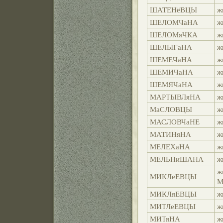
ШАТЕНёВЦЫ
ж
ШЕЛОМЧаНА
ж
ШЕЛОМяЧКА
ж
ШЕЛЫГаНА
ж
ШЕМЕЧаНА
ж
ШЕМИЧаНА
ж
ШЕМЯЧаНА
ж
МАРТЫВЛяНА
ж
МаСЛОВЦЫ
ж
МАСЛОВЧаНЕ
ж
МАТИНяНА
ж
МЕЛЕХаНА
ж
МЕЛЬНиШАНА
ж
ж
МИКЛеЕВЦЫ
М
МИКЛяЕВЦЫ
ж
МИТЛеЕВЦЫ
ж
МИТяНА
ж