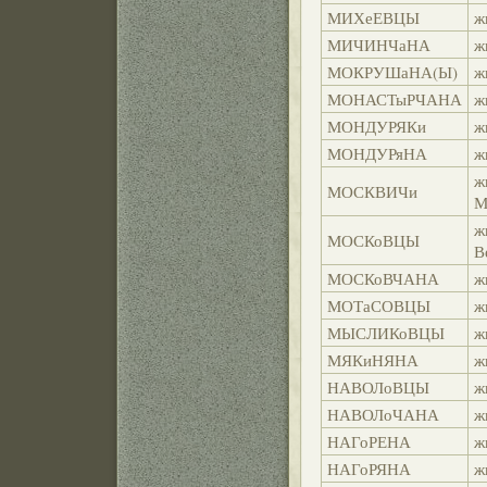
МИХеЕВЦЫ
ж
МИЧИНЧаНА
ж
МОКРУШаНА(Ы)
ж
МОНАСТыРЧАНА
ж
МОНДУРЯКи
ж
МОНДУРяНА
ж
ж
МОСКВИЧи
М
ж
МОСКоВЦЫ
В
МОСКоВЧАНА
ж
МОТаСОВЦЫ
ж
МЫСЛИКоВЦЫ
ж
МЯКиНЯНА
ж
НАВОЛоВЦЫ
ж
НАВОЛоЧАНА
ж
НАГоРЕНА
ж
НАГоРЯНА
ж