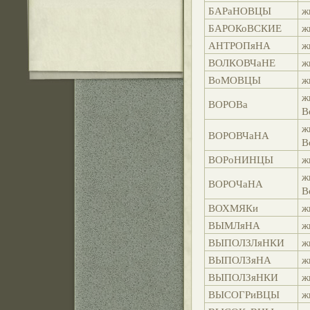
БАРаНОВЦЫ
ж
БАРОКоВСКИЕ
ж
АНТРОПяНА
ж
ВОЛКОВЧаНЕ
ж
ВоМОВЦЫ
ж
ж
ВОРОВа
В
ж
ВОРОВЧаНА
В
ВОРоНИНЦЫ
ж
ж
ВОРОЧаНА
В
ВОХМЯКи
ж
ВЫМЛяНА
ж
ВЫПОЛЗЛяНКИ
ж
ВЫПОЛЗяНА
ж
ВЫПОЛЗяНКИ
ж
ВЫСОГРиВЦЫ
ж