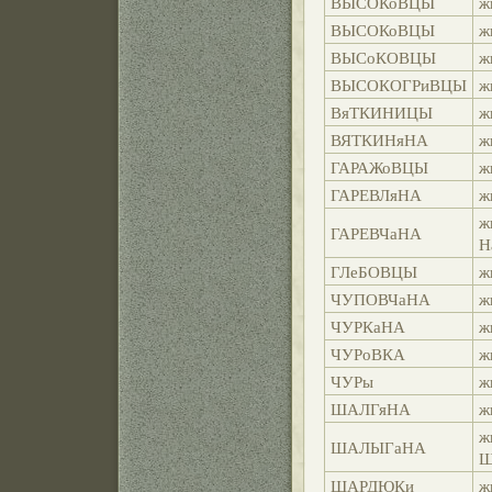
ВЫСОКоВЦЫ
ж
ВЫСОКоВЦЫ
ж
ВЫСоКОВЦЫ
ж
ВЫСОКОГРиВЦЫ
ж
ВяТКИНИЦЫ
ж
ВЯТКИНяНА
ж
ГАРАЖоВЦЫ
ж
ГАРЕВЛяНА
ж
ж
ГАРЕВЧаНА
Н
ГЛеБОВЦЫ
ж
ЧУПОВЧаНА
ж
ЧУРКаНА
ж
ЧУРоВКА
ж
ЧУРы
ж
ШАЛГяНА
ж
ж
ШАЛЫГаНА
Ш
ШАРДЮКи
ж