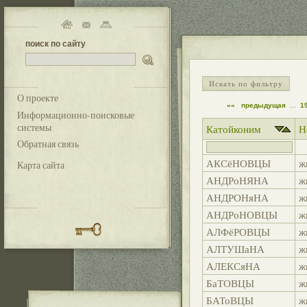
поиск по сайту
Искать по фильтру
О проекте
««
предыдущая
...
1
Информационно-поисковые
системы
Катойконим
Н
Обратная связь
АКСёНОВЦЫ
ж
Карта сайта
АНДРоНЯНА
ж
АНДРОНяНА
ж
АНДРоНОВЦЫ
ж
АЛФёРОВЦЫ
ж
АЛТУШаНА
ж
АЛЕКСяНА
ж
БаТОВЦЫ
ж
БАТоВЦЫ
ж