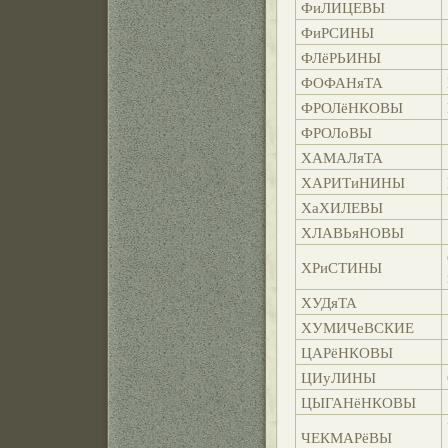
ФиЛИЦЕВЫ
ФиРСИНЫ
ФЛёРЬИНЫ
ФОФАНяТА
ФРОЛёНКОВЫ
ФРОЛоВЫ
ХАМАЛяТА
ХАРИТиНИНЫ
ХаХИЛЕВЫ
ХЛАВЬяНОВЫ
ХРиСТИНЫ
ХУДяТА
ХУМИЧеВСКИЕ
ЦАРёНКОВЫ
ЦИуЛИНЫ
ЦЫГАНёНКОВЫ
ЧЕКМАРёВЫ