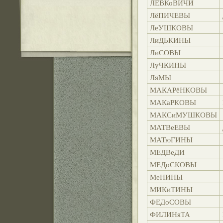
ЛЕВКоВИЧИ
ЛёПИЧЕВЫ
ЛеУШКОВЫ
ЛиДЬКИНЫ
ЛиСОВЫ
ЛуЧКИНЫ
ЛяМЫ
МАКАРёНКОВЫ
МАКаРКОВЫ
МАКСиМУШКОВЫ
МАТВеЕВЫ
МАТюГИНЫ
МЕДВеДИ
МЕДоСКОВЫ
МеНИНЫ
МИКиТИНЫ
ФЕДоСОВЫ
ФИЛИНяТА