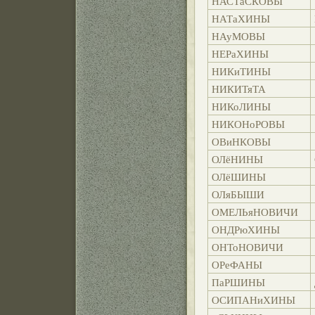
НАСТаСКОВЫ
НАТаХИНЫ
НАуМОВЫ
НЕРаХИНЫ
НИКиТИНЫ
НИКИТяТА
НИКоЛИНЫ
НИКОНоРОВЫ
ОВиНКОВЫ
ОЛёНИНЫ
ОЛёШИНЫ
ОЛяБЫШИ
ОМЕЛЬяНОВИЧИ
ОНДРюХИНЫ
ОНТоНОВИЧИ
ОРеФАНЫ
ПаРШИНЫ
ОСИПАНиХИНЫ