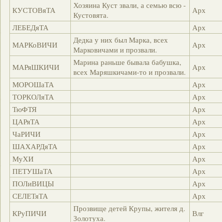
Хозяина Куст звали, а семью всю -
КУСТОВяТА
Арх
Кустовята.
ЛЕБЕДяТА
Арх
Дедка у них был Марка, всех
МАРКоВИЧИ
Арх
Марковичами и прозвали.
Марина раньше бывала бабушка,
МАРяШКИЧИ
Арх
всех Маряшкичами-то и прозвали.
МОРОШаТА
Арх
ТОРКОЛяТА
Арх
ТюФТЯ
Арх
ЦАРяТА
Арх
ЧаРИЧИ
Арх
ШАХАРДяТА
Арх
МуХИ
Арх
ПЕТУШаТА
Арх
ПОЛиВИЦЫ
Арх
СЕЛЕТяТА
Арх
Прозвище детей Крупы, жителя д.
КРуПИЧИ
Влг
Золотуха.