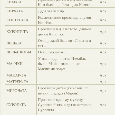
КИМяТА
Арх
Ким был, а робята - дак Кимята.
КИРЧаТА
Деда звали Кир.
Арх
Коллективное прозвище внуков
КОСТЕНяТА
Арх
Костёнка.
Прозвище в д. Пестово, данное
КУРОПТяТА
Арх
детям Куроптя.
Отец рыжий был, вот Лещата и
ЛЕЩаТА
Арх
есть.
ЛЕЩёНКОВЫ
Отец рыжий был.
Арх
У нас и дед, и отец Измайлы
МАёНКИ
были, Майки звали, а нас
Арх
Маёнками зовут.
МАКАРяТА
Арх
МАТРЕНяТА
Арх
Прозвище детей (сыновей) по
МИРОНяТА
Арх
имени прадеда (Мирон).
Прозвище одному мужику
СУРОПяТА
Суропка было, а детки остались
Арх
Суропята.