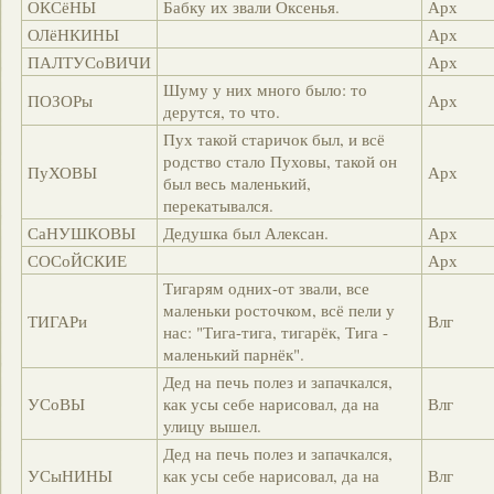
ОКСёНЫ
Бабку их звали Оксенья.
Арх
ОЛёНКИНЫ
Арх
ПАЛТУСоВИЧИ
Арх
Шуму у них много было: то
ПОЗОРы
Арх
дерутся, то что.
Пух такой старичок был, и всё
родство стало Пуховы, такой он
ПуХОВЫ
Арх
был весь маленький,
перекатывался.
СаНУШКОВЫ
Дедушка был Алексан.
Арх
СОСоЙСКИЕ
Арх
Тигарям одних-от звали, все
маленьки росточком, всё пели у
ТИГАРи
Влг
нас: "Тига-тига, тигарёк, Тига -
маленький парнёк".
Дед на печь полез и запачкался,
УСоВЫ
как усы себе нарисовал, да на
Влг
улицу вышел.
Дед на печь полез и запачкался,
УСыНИНЫ
как усы себе нарисовал, да на
Влг