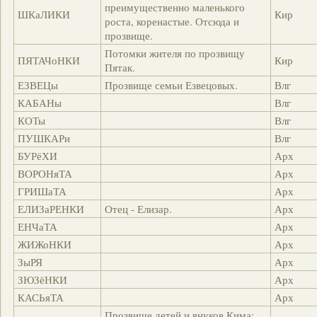
преимущественно маленького
ШКаЛИКИ
Кир
роста, коренастые. Отсюда и
прозвище.
Потомки жителя по прозвищу
ПЯТАЧоНКИ
Кир
Пятак.
ЕЗВЕЦы
Прозвище семьи Езвецовых.
Влг
КАБАНы
Влг
КОТы
Влг
ПУШКАРи
Влг
БУРёХИ
Арх
ВОРОНяТА
Арх
ГРИШаТА
Арх
ЕЛИЗаРЕНКИ
Отец - Елизар.
Арх
ЕНЧаТА
Арх
ЖИЖоНКИ
Арх
ЗыРЯ
Арх
ЗЮЗёНКИ
Арх
КАСЬяТА
Арх
Прозвище детей и внуков Кима: