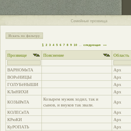
Семейные прозвища
Искать по фильтру
1
2
3
4
5
6
7
8
9
10
...
следующая
»»
Прозвище
Пояснение
Область
ВАРНОМяТА
Арх
ВОРоНИЦЫ
Арх
ГОЛУБёНЫШИ
Арх
КЛиНИХИ
Арх
Козырем мужик ходил, так и
КОЗЫРяТА
Арх
сынов, и внуков так звали.
КОЛЕСяТА
Арх
КРюКИ
Арх
КуРОПАТЬ
Арх