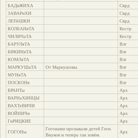
БАДяЖИХА
Сврд
ЗАВАРиХИ
Сврд
ЛЕПёШКИ
Сврд
КОЛБАНяТА
Костр
ЧИЛИЧаТА
Костр
БАРУЛяТА
Влг
БИКИНяТА
Влг
КОМЛяТА
Влг
МАРКУШаТА
От Маркушовы.
Влг
МУНяТА
Влг
ПОСКОНя
Влг
БРАНТы
Арх
ВАРНаХИНЦЫ
Арх
ВАХТеВИЧИ
Арх
ВОЙНИЧи
Арх
ГиРИЦКИЕ
Арх
Гогонами прозывали детей Гоги.
ГОГОНы
Арх
Внуков и теперь так зовём.