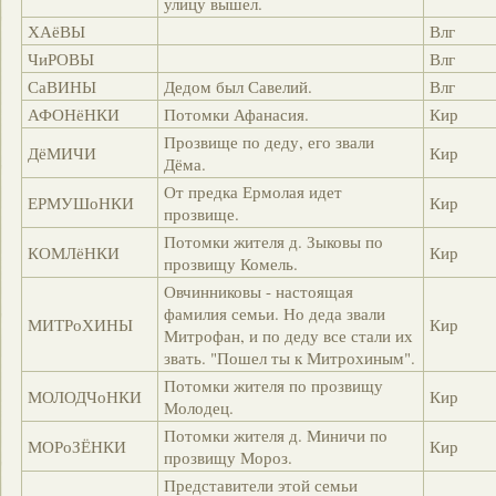
улицу вышел.
ХАёВЫ
Влг
ЧиРОВЫ
Влг
СаВИНЫ
Дедом был Савелий.
Влг
АФОНёНКИ
Потомки Афанасия.
Кир
Прозвище по деду, его звали
ДёМИЧИ
Кир
Дёма.
От предка Ермолая идет
ЕРМУШоНКИ
Кир
прозвище.
Потомки жителя д. Зыковы по
КОМЛёНКИ
Кир
прозвищу Комель.
Овчинниковы - настоящая
фамилия семьи. Но деда звали
МИТРоХИНЫ
Кир
Митрофан, и по деду все стали их
звать. "Пошел ты к Митрохиным".
Потомки жителя по прозвищу
МОЛОДЧоНКИ
Кир
Молодец.
Потомки жителя д. Миничи по
МОРоЗЁНКИ
Кир
прозвищу Мороз.
Представители этой семьи